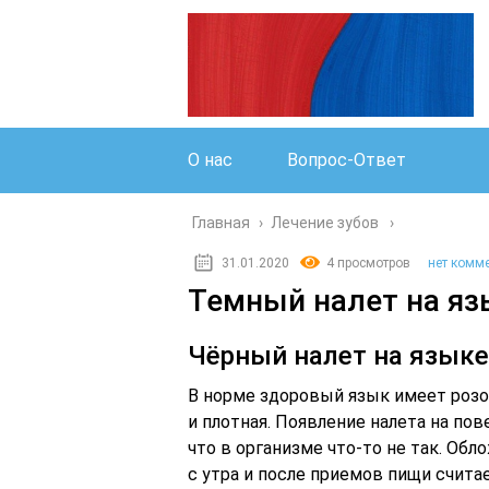
О нас
Вопрос-Ответ
Главная
›
Лечение зубов
31.01.2020
4 просмотров
нет комм
Темный налет на я
Чёрный налет на языке
В норме здоровый язык имеет розо
и плотная. Появление налета на по
что в организме что-то не так. О
с утра и после приемов пищи считае