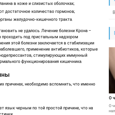
анина в коже и слизистых оболочках;
т достаточное количество гормонов;
органы желудочно-кишечного тракта.
тановить не удалось. Лечение болезни Крона –
н проходить под пристальным надзором
чения этой болезни заключается в стабилизации
 заболевшего, применение антибиотиков, которые
унодепрессантов, стимулирующих иммунный
ормального функционирования кишечника.
ины
их причинах, необходимо вспомнить, что именно
О 
О ч
т язык черным по той простой причине, что на
нал
стички.