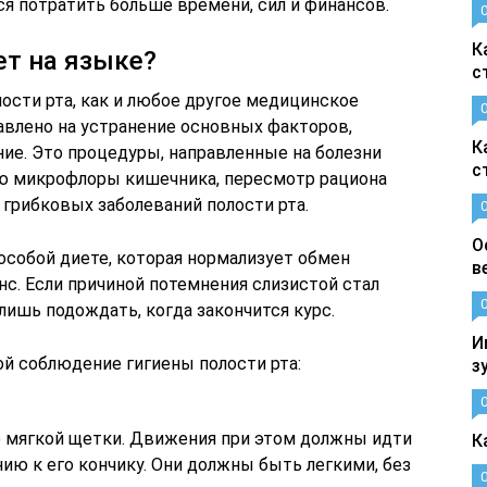
ся потратить больше времени, сил и финансов.
К
ет на языке?
с
лости рта, как и любое другое медицинское
влено на устранение основных факторов,
К
ие. Это процедуры, направленные на болезни
с
ию микрофлоры кишечника, пересмотр рациона
 грибковых заболеваний полости рта.
О
особой диете, которая нормализует обмен
в
с. Если причиной потемнения слизистой стал
лишь подождать, когда закончится курс.
И
ой соблюдение гигиены полости рта:
з
 мягкой щетки. Движения при этом должны идти
К
нию к его кончику. Они должны быть легкими, без