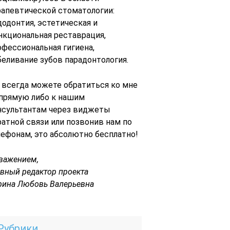
рапевтической стоматологии:
додонтия, эстетическая и
нкциональная реставрация,
офессиональная гигиена,
беливание зубов парадонтология.
 всегда можете обратиться ко мне
 прямую либо к нашим
нсультантам через виджеты
ратной связи или позвонив нам по
лефонам, это абсолютно бесплатно!
уважением,
авный редактор проекта
рина Любовь Валерьевна
Рубрики