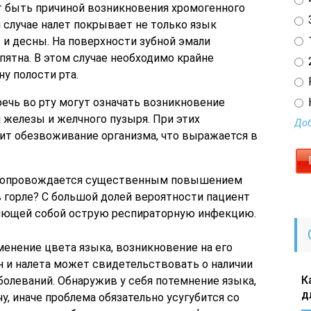
 быть причиной возникновения хромогенного
3
м случае налет покрывает не только язык
1
ы и десны. На поверхности зубной эмали
ятна. В этом случае необходимо крайне
2
у полости рта.
речь во рту могут означать возникновение
 железы и желчного пузыря. При этих
Доб
дит обезвоживание организма, что выражается в
 сопровождается существенным повышением
 горле? С большой долей вероятности пациент
ляющей собой острую респираторную инфекцию.
менение цвета языка, возникновение на его
н и налета может свидетельствовать о наличии
К
болеваний. Обнаружив у себя потемнение языка,
д
у, иначе проблема обязательно усугубится со