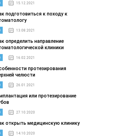
0
15.12.2021
ак подготовиться к походу к
томатологу
0
13.08.2021
ак определить направление
томатологической клиники
0
16.02.2021
собенности протезирования
ерхней челюсти
0
26.01.2021
мплантация или протезирование
убов
0
27.10.2020
ак открыть медицинскую клинику
0
14.10.2020