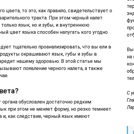
те
го цвета, то это, как правило, свидетельствует о
эн
арительного тракта. При этом черный налет
фу
только язык, но и зубы, и внутреннюю
пр
ный цвет языка способен напугать кого угодно.
от
дует тщательно проанализировать, что вы ели в
Вы
продукты окрашивают язык, губы и зубы в
на
 вредит нашему здоровью. В этой статье мы
ко
ызывают появление черного налета, а также
об
чае.
те
вета?
С 
Гл
т органа обусловлен достаточно редким
Ла
ык при этом не меняет форму, но резко темнеет
а и, как следствие, черный язык имеют