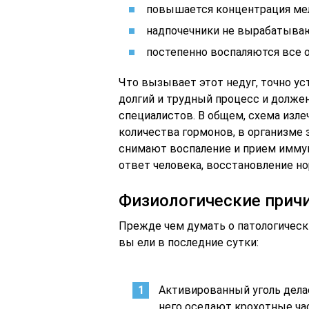
повышается концентрация мел
надпочечники не вырабатываю
постепенно воспаляются все 
Что вызывает этот недуг, точно ус
долгий и трудный процесс и долже
специалистов. В общем, схема изле
количества гормонов, в организме
снимают воспаление и прием имм
ответ человека, восстановление н
Физиологические прич
Прежде чем думать о патологическ
вы ели в последние сутки:
Активированный уголь делае
него оседают крохотные ча