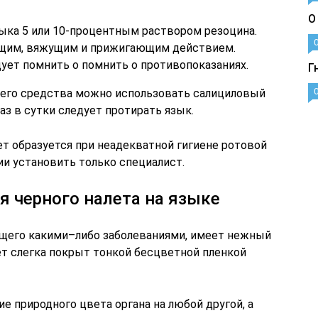
О
ыка 5 или 10-процентным раствором резоцина.
щим, вяжущим и прижигающим действием.
ует помнить о помнить о противопоказаниях.
Г
его средства можно использовать салициловый
аз в сутки следует протирать язык.
т образуется при неадекватной гигиене ротовой
ии установить только специалист.
 черного налета на языке
ющего какими–либо заболеваниями, имеет нежный
ет слегка покрыт тонкой бесцветной пленкой
е природного цвета органа на любой другой, а