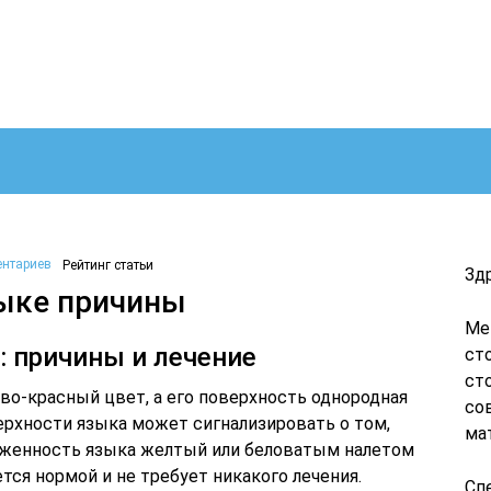
ентариев
Рейтинг статьи
Зд
зыке причины
Ме
: причины и лечение
ст
ст
во-красный цвет, а его поверхность однородная
со
верхности языка может сигнализировать о том,
ма
бложенность языка желтый или беловатым налетом
тся нормой и не требует никакого лечения.
Сп