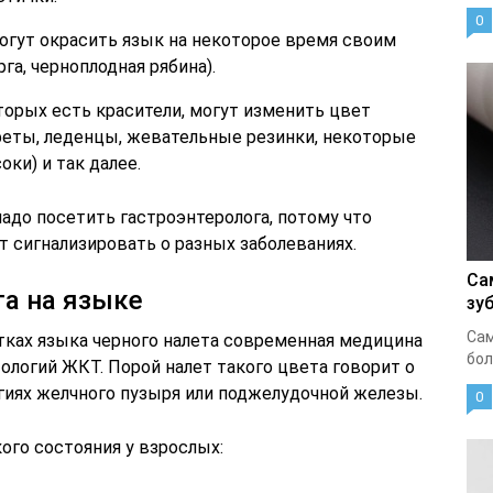
0
огут окрасить язык на некоторое время своим
рга, черноплодная рябина).
торых есть красители, могут изменить цвет
нфеты, леденцы, жевательные резинки, некоторые
соки) и так далее.
надо посетить гастроэнтеролога, потому что
 сигнализировать о разных заболеваниях.
Са
а на языке
зу
Сам
тках языка черного налета современная медицина
бол
ологий ЖКТ. Порой налет такого цвета говорит о
иях желчного пузыря или поджелудочной железы.
0
го состояния у взрослых: