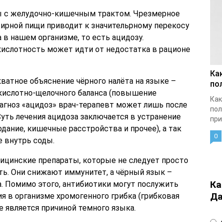
ы с желудочно-кишечным трактом. Чрезмерное
жирной пищи приводит к значительрному перекосу
 в нашем организме, то есть ацидозу.
ислотность может идти от недостатка в рационе
Ка
кватное объяснение чёрного налёта на языке –
по
 кислотно-щелочного баланса (повышение
Как
иагноз «ацидоз» врач-терапевт может лишь после
пол
Суть лечения ацидоза заключается в устранение
при
одание, кишечные расстройства и прочее), а так
0
е внутрь соды.
цинские препараты, которые не следует просто
ть. Они снижают иммунитет, а чёрный язык –
Ка
. Помимо этого, антибиотики могут послужить
Да
я в организме хромогенного грибка (грибковая
е является причиной темного языка.
4