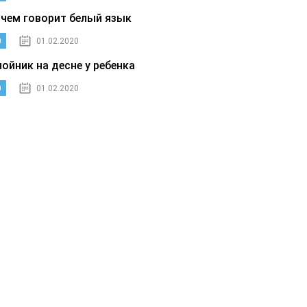
 чем говорит белый язык
0
01.02.2020
нойник на десне у ребенка
0
01.02.2020