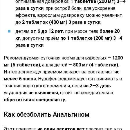
оптимальная дозировка:
1 таблетка (200 мг) 3—4
раза в сутки
; при острой боли, для ускорения
эффекта, взрослым дозировку можно увеличит
до
2 таблеток (400 мг) 3 раза в сутки
;
детям
от 6 до 12 лет
, при массе тела
более 20
кг
, допустим приём
по 1 таблетке (200 мг) 3—4
раза в сутки
.
Рекомендуемая суточная норма для взрослых —
1200
мг (6 таблеток)
, а для детей —
800 мг (4 таблетки)
.
Интервал между приёмом лекарства составляет
не
менее 6 часов
. Нурофен рекомендуется принимать в
течение короткого времени и, если
на 2—3 день
улучшения
не выявлены
, стоит незамедлительно
обратиться к специалисту
.
Как обезболить Анальгином
Этот препарат
не один десяток лет
спасает тех, кто