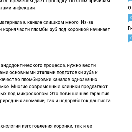
й со временем дает просадку. По этим причинам
агами инфекции.
О
атериала в канале слишком много. Из-за
Г
корня части пломбы зуб под коронкой начинает
эндодонтического процесса, нужно вести
семи основными этапами подготовки зуба к
 качество пломбировки каналов однозначно
имке. Многие современные клиники предлагают
ных под микроскопом. Это повышенная гарантия
риродных аномалий, так и недоработок дантиста.
хнологии изготовления коронки, так и ее