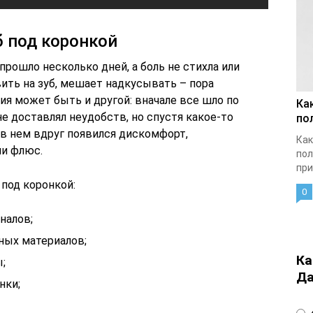
б под коронкой
прошло несколько дней, а боль не стихла или
вить на зуб, мешает надкусывать – пора
я может быть и другой: вначале все шло по
Ка
 не доставлял неудобств, но спустя какое-то
по
 в нем вдруг появился дискомфорт,
Как
ли флюс.
пол
при
под коронкой:
0
налов;
ных материалов;
Ка
;
Да
нки;
4