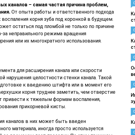
ых каналов – самая частая причина проблем,
ния.
От опыта работы и ответственного подхода
К
к воспаления корня зуба под коронкой в будущем.
с
ожет остаться под пломбой не только по причине
из-за неправильного режима вращения
рения или их многократного использования.
К
с
О
мента для расширения канала или скорости
в
ой нарушения целостности стенки канала. Такой
одготовке к введению штифта или в момент его
верхушки корня труднее заметить, чем отверстие
И
ет привести к тяжелым формам воспаления,
з
рования прикорневой кисты.
ия каналов в них может быть введен
К
ого материала, иногда просто используется