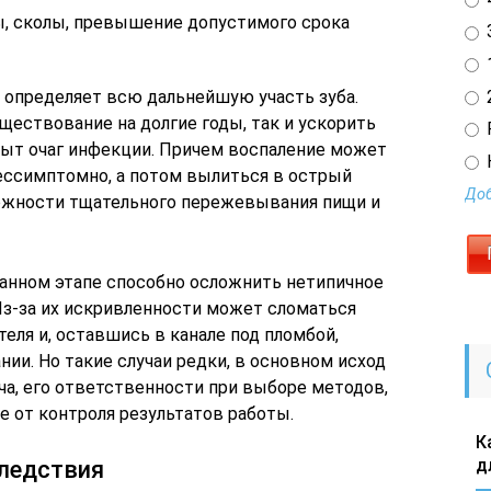
, сколы, превышение допустимого срока
3
1
2
 определяет всю дальнейшую участь зуба.
ществование на долгие годы, так и ускорить
крыт очаг инфекции. Причем воспаление может
ессимптомно, а потом вылиться в острый
Доб
жности тщательного пережевывания пищи и
данном этапе способно осложнить нетипичное
Из-за их искривленности может сломаться
ля и, оставшись в канале под пломбой,
ии. Но такие случаи редки, в основном исход
ча, его ответственности при выборе методов,
е от контроля результатов работы.
К
д
следствия