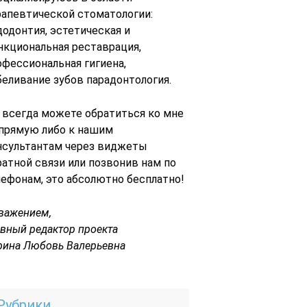
рапевтической стоматологии:
додонтия, эстетическая и
нкциональная реставрация,
офессиональная гигиена,
беливание зубов парадонтология.
 всегда можете обратиться ко мне
 прямую либо к нашим
нсультантам через виджеты
ратной связи или позвонив нам по
лефонам, это абсолютно бесплатно!
уважением,
авный редактор проекта
рина Любовь Валерьевна
Рубрики