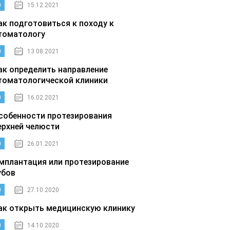
0
15.12.2021
ак подготовиться к походу к
томатологу
0
13.08.2021
ак определить направление
томатологической клиники
0
16.02.2021
собенности протезирования
ерхней челюсти
0
26.01.2021
мплантация или протезирование
убов
0
27.10.2020
ак открыть медицинскую клинику
0
14.10.2020