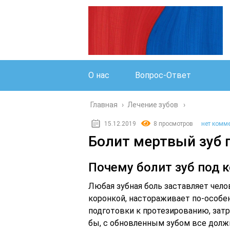
О нас
Вопрос-Ответ
Главная
›
Лечение зубов
15.12.2019
8 просмотров
нет комм
Болит мертвый зуб 
Почему болит зуб под к
Любая зубная боль заставляет челов
коронкой, настораживает по-особе
подготовки к протезированию, затр
бы, с обновленным зубом все должн