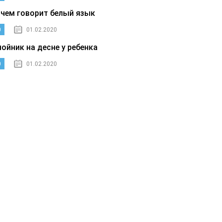
 чем говорит белый язык
0
01.02.2020
нойник на десне у ребенка
0
01.02.2020