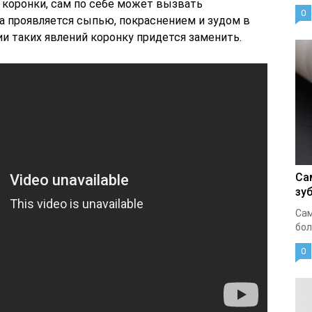
 коронки, сам по себе может вызвать
0
а проявляется сыпью, покраснением и зудом в
и таких явлений коронку придется заменить.
Са
зу
Сам
бол
0