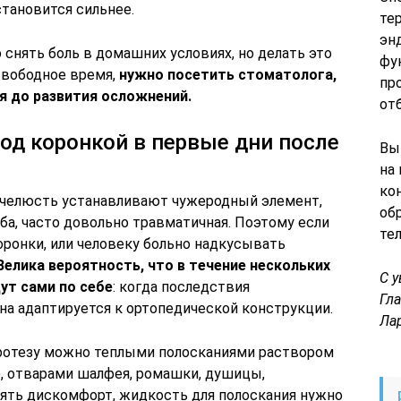
 становится сильнее.
те
эн
 снять боль в домашних условиях, но делать это
фу
 свободное время,
нужно посетить стоматолога,
пр
я до развития осложнений.
от
под коронкой в первые дни после
Вы
на
ко
 В челюсть устанавливают чужеродный элемент,
об
а, часто довольно травматичная. Поэтому если
те
коронки, или человеку больно надкусывать
Велика вероятность, что в течение нескольких
С 
ут сами по себе
: когда последствия
Гл
сна адаптируется к ортопедической конструкции.
Ла
протезу можно теплыми полосканиями раствором
), отварами шалфея, ромашки, душицы,
нять дискомфорт, жидкость для полоскания нужно