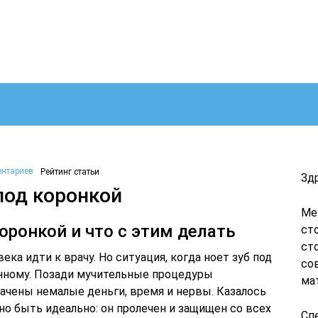
ентариев
Рейтинг статьи
Зд
под коронкой
Ме
оронкой и что с этим делать
ст
ст
ека идти к врачу. Но ситуация, когда ноет зуб под
со
нному. Позади мучительные процедуры
ма
ачены немалые деньги, время и нервы. Казалось
о быть идеально: он пролечен и защищен со всех
Сп