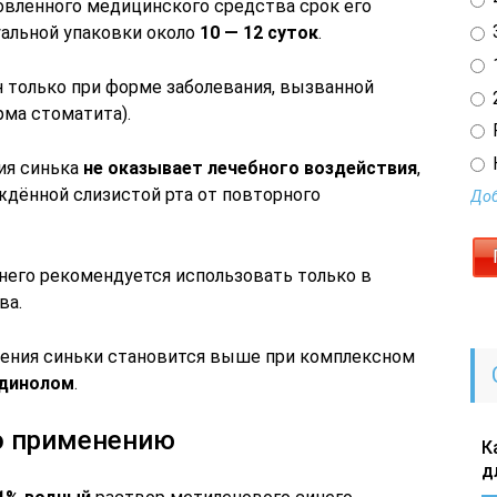
вленного медицинского средства срок его
3
альной упаковки около
10 — 12 суток
.
1
 только при форме заболевания, вызванной
2
рма стоматита).
ия синька
не оказывает лечебного воздействия
,
ждённой слизистой рта от повторного
Доб
него рекомендуется использовать только в
ва.
ения синьки становится выше при комплексном
динолом
.
по применению
К
д