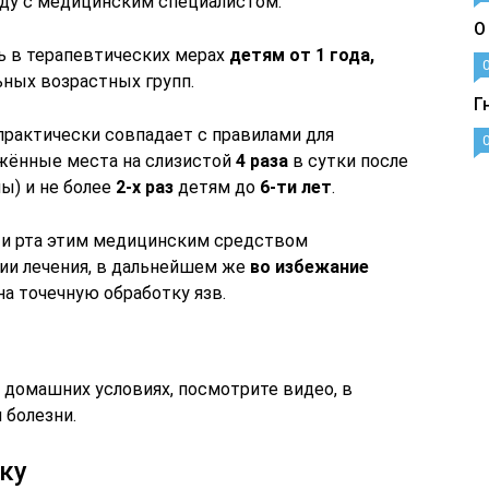
ду с медицинским специалистом.
О
ь в терапевтических мерах
детям от 1 года,
ьных возрастных групп.
Г
практически совпадает с правилами для
ажённые места на слизистой
4 раза
в сутки после
ы) и не более
2-х раз
детям до
6-ти лет
.
ти рта этим медицинским средством
дии лечения, в дальнейшем же
во избежание
а точечную обработку язв.
 домашних условиях, посмотрите видео, в
 болезни.
ку