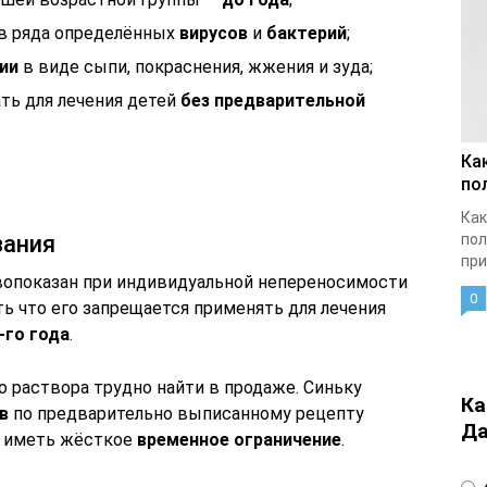
в ряда определённых
вирусов
и
бактерий
;
ии
в виде сыпи, покраснения, жжения и зуда;
ть для лечения детей
без предварительной
Ка
по
Как
зания
пол
при
вопоказан при индивидуальной непереносимости
0
ть что его запрещается применять для лечения
-го года
.
 раствора трудно найти в продаже. Синьку
Ка
в
по предварительно выписанному рецепту
Да
ет иметь жёсткое
временное ограничение
.
4