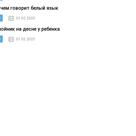
 чем говорит белый язык
0
01.02.2020
нойник на десне у ребенка
0
01.02.2020