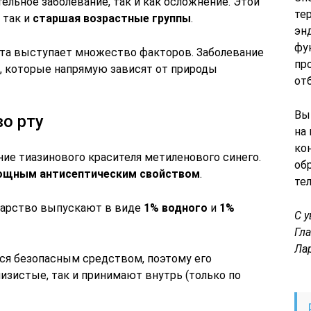
льное заболевание, так и как осложнение. Этой
те
, так и
старшая возрастные группы
.
эн
фу
та выступает множество факторов. Заболевание
пр
в, которые напрямую зависят от природы
от
Вы
во рту
на
ко
ие тиазинового красителя метиленового синего.
об
ощным антисептическим свойством
.
те
карство выпускают в виде
1% водного
и
1%
С 
Гл
Ла
ся безопасным средством, поэтому его
лизистые, так и принимают внутрь (только по