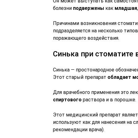
Он может выступать как самостояте
болезни
подвержены
как
младшая
Причинами возникновения стомати
подразделяется на несколько типо
поражающего воздействия.
Синька при стоматите 
Синька — простонародное обозначен
Этот старый препарат
обладает м
Для врачебного применения это ле
спиртового
раствора и в порошке.
Этот медицинский препарат являет
используют как для нанесения на с
рекомендации врача).