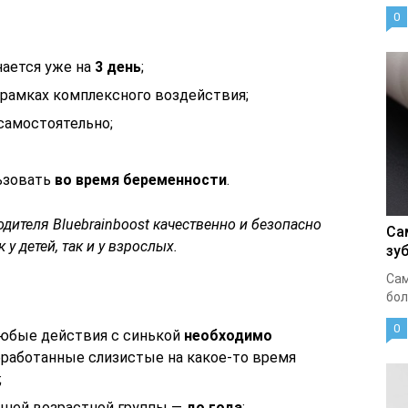
0
нается уже на
3 день
;
 рамках комплексного воздействия;
самостоятельно;
ьзовать
во время беременности
.
дителя Bluebrainboost качественно и безопасно
Са
у детей, так и у взрослых.
зу
Сам
бол
0
любые действия с синькой
необходимо
обработанные слизистые на какое-то время
;
шей возрастной группы —
до года
;