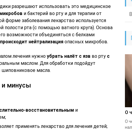
едики разрешают использовать это медицинское
 микробов
и бактерий во рту и для терапии от
кой форме заболевания лекарство используется
й полости рта (с помощью ватного круга). Основа
 его возможности объединяться с белками
происходит нейтрализация
опасных микробов.
чалом лечения нужно
убрать налёт с язв
во рту
с
уральным маслом. Для обработки подойдут
и шиповниковое масла.
 и минусы
слительно-восстановительным
и
О 
ем;
О ч
зволяет применять лекарство для лечения детей;
нал