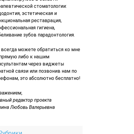
рапевтической стоматологии:
додонтия, эстетическая и
нкциональная реставрация,
офессиональная гигиена,
беливание зубов парадонтология.
 всегда можете обратиться ко мне
 прямую либо к нашим
нсультантам через виджеты
ратной связи или позвонив нам по
лефонам, это абсолютно бесплатно!
уважением,
авный редактор проекта
рина Любовь Валерьевна
Рубрики