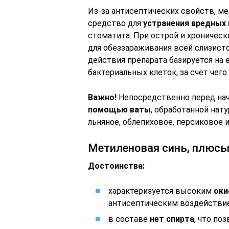
Из-за антисептических свойств, м
средство для
устранения вредных
стоматита. При острой и хроничес
для обеззараживания всей слизисто
действия препарата базируется на
бактериальных клеток, за счёт чего
Важно!
Непосредственно перед на
помощью ваты
, обработанной нат
льняное, облепиховое, персиковое 
Метиленовая синь, плюсы
Достоинства:
характеризуется высоким
оки
антисептическим воздействи
в составе
нет спирта
, что по