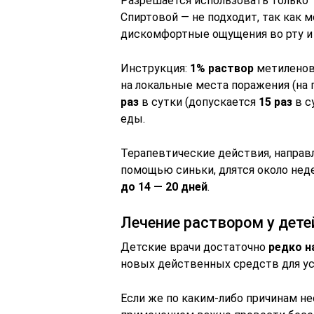
Разрешается использовать только
Спиртовой — не подходит, так как 
дискомфортные ощущения во рту и 
Инструкция:
1% раствор
метиленов
на локальные места поражения (на 
раз
в сутки (допускается
15 раз
в с
еды.
Терапевтические действия, направ
помощью синьки, длятся около нед
до 14 — 20 дней
.
Лечение раствором у дете
Детские врачи достаточно
редко н
новых действенных средств для ус
Если же по каким-либо причинам н