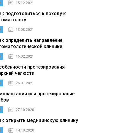
0
15.12.2021
ак подготовиться к походу к
томатологу
0
13.08.2021
ак определить направление
томатологической клиники
0
16.02.2021
собенности протезирования
ерхней челюсти
0
26.01.2021
мплантация или протезирование
убов
0
27.10.2020
ак открыть медицинскую клинику
0
14.10.2020