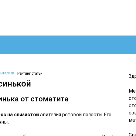
ентариев
Рейтинг статьи
Зд
синькой
Ме
инька от стоматита
ст
ст
со
сс на слизистой
эпителия ротовой полости. Его
ма
чны.
Сп