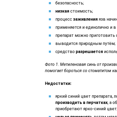
безопасность;
низкая
стоимость;
процесс
заживления
язв начи
применяется и единолично и в
препарат можно приготовить 
выводится природным путём;
средство
разрешается
испол
Фото 1. Метиленовая синь от произво
помогает бороться со стоматитом как 
Недостатки:
яркий синий цвет препарата, 
производить в перчатках
, а 
приобретают ярко-синий цвет
нельзя применять
детям млад