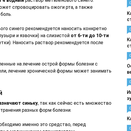
1% водный
раствор метиленового синего.
может спровоцировать ожоги рта, а также
К
боль.
с
ого синего рекомендуется наносить конкретно
пузыри и язвочки) на слизистой
от 6-ти до 10-ти
К
утки). Наносить раствор рекомендуется после
с
ленные на лечение острой формы болезни с
О
ели, лечение хронической формы может занимать
в
й
И
з
азначают синьку
, так как сейчас есть множество
транения разных форм болезни.
К
еобходимо именно это средство, перед