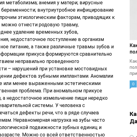
ия метаболизма; анемия у матери; вирусные
и беременности; внутриутробное инфицирование
 прочим этиологическим факторам, приводящих к
 можно отнести родовую травму,
днее удаление временных зубов,
ия, недостаточное поступление в организм
Ка
ьное питание, а также различные травмы зубов и
по
деформации прикуса формируются сравнительно
ствием неправильно проведенного
Как
пол
ости – нарушений при установке мостовидных
при
щении дефектов зубными имплантами. Аномалии
ее или менее выраженными эстетическими
0
твенная проблема. При аномальном прикусе
 а недостаточное измельчение пищи нередко
еварительной системы. У человека с
чаться дефекты речи, что в ряде случаев
Ка
емам. Неравномерная нагрузка на зубы часто
Да
ологической подвижности зубных единиц и
возрасте. Можно со всей ответственностью
4