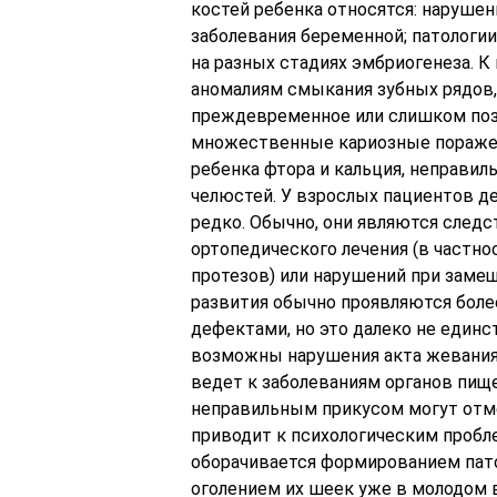
костей ребенка относятся: нарушен
заболевания беременной; патологи
на разных стадиях эмбриогенеза. К
аномалиям смыкания зубных рядов,
преждевременное или слишком поз
множественные кариозные поражен
ребенка фтора и кальция, неправил
челюстей. У взрослых пациентов 
редко. Обычно, они являются след
ортопедического лечения (в частн
протезов) или нарушений при заме
развития обычно проявляются бол
дефектами, но это далеко не единс
возможны нарушения акта жевания,
ведет к заболеваниям органов пищ
неправильным прикусом могут отме
приводит к психологическим пробл
оборачивается формированием пат
оголением их шеек уже в молодом 