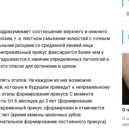
подразумевает соотношение верхнего и нижнего
юзии, т. е. плотном смыкании челюстей с точным
ными резцами со срединной линией лица.
неправильный прикус фиксируется более чем у
гадываются о наличии определенных патологий и
это опасно для организма в целом.
пять этапов. На каждом из них возможно
ий, которые в будущем приведут к неправильному
 этапы формирования прикуса: С момента
та. От 6 месяцев до 3 лет (формирование
т (временный прикус сформирован и отмечается
О 
2 лет (время замены молочных зубов
О ч
ончательное формирование постоянного прикуса).
нал