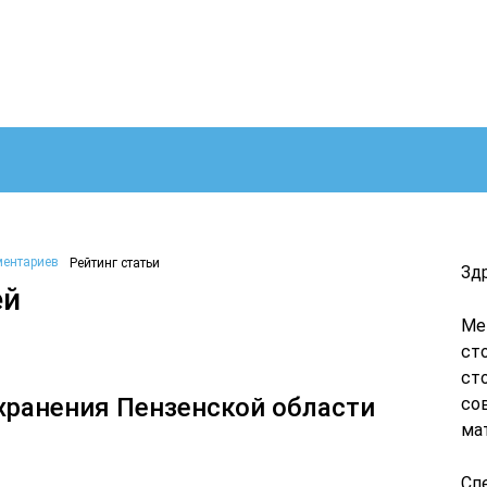
ментариев
Рейтинг статьи
Зд
ей
Ме
ст
ст
хранения Пензенской области
со
ма
Сп