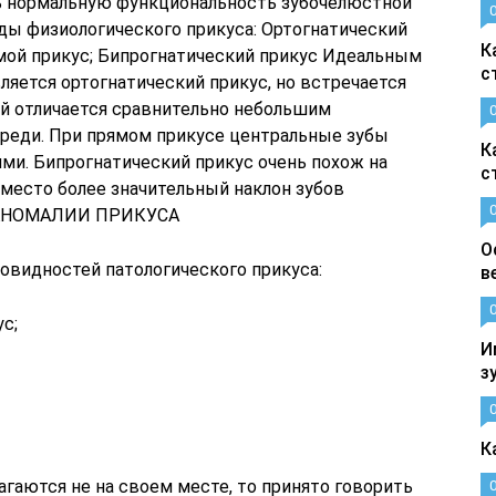
ь нормальную функциональность зубочелюстной
ы физиологического прикуса: Ортогнатический
К
ямой прикус; Бипрогнатический прикус Идеальным
с
ляется ортогнатический прикус, но встречается
ий отличается сравнительно небольшим
еди. При прямом прикусе центральные зубы
К
и. Бипрогнатический прикус очень похож на
с
 место более значительный наклон зубов
и. АНОМАЛИИ ПРИКУСА
О
овидностей патологического прикуса:
в
с;
И
з
К
агаются не на своем месте, то принято говорить