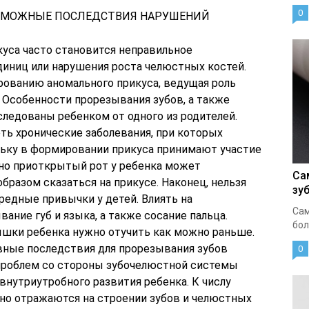
0
ЗМОЖНЫЕ ПОСЛЕДСТВИЯ НАРУШЕНИЙ
куса часто становится неправильное
иниц или нарушения роста челюстных костей.
рованию аномального прикуса, ведущая роль
 Особенности прорезывания зубов, а также
следованы ребенком от одного из родителей.
ть хронические заболевания, при которых
ьку в формировании прикуса принимают участие
нно приоткрытый рот у ребенка может
Са
разом сказаться на прикусе. Наконец, нельзя
зу
редные привычки у детей. Влиять на
Сам
ание губ и языка, а также сосание пальца.
бол
ышки ребенка нужно отучить как можно раньше.
вные последствия для прорезывания зубов
0
 проблем со стороны зубочелюстной системы
внутриутробного развития ребенка. К числу
но отражаются на строении зубов и челюстных