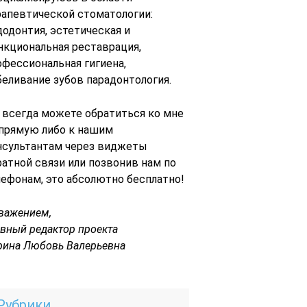
рапевтической стоматологии:
додонтия, эстетическая и
нкциональная реставрация,
офессиональная гигиена,
беливание зубов парадонтология.
 всегда можете обратиться ко мне
 прямую либо к нашим
нсультантам через виджеты
ратной связи или позвонив нам по
лефонам, это абсолютно бесплатно!
уважением,
авный редактор проекта
рина Любовь Валерьевна
Рубрики