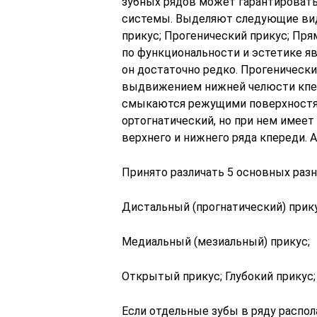
зубных рядов может гарантироват
системы. Выделяют следующие вид
прикус; Прогенический прикус; Пр
по функциональности и эстетике яв
он достаточно редко. Прогеническ
выдвижением нижней челюсти кпер
смыкаются режущими поверхностям
ортогнатический, но при нем имеет
верхнего и нижнего ряда кперед
Принято различать 5 основных разн
Дистальный (прогнатический) прику
Медиальный (мезиальный) прикус;
Открытый прикус; Глубокий прикус;
Если отдельные зубы в ряду распол