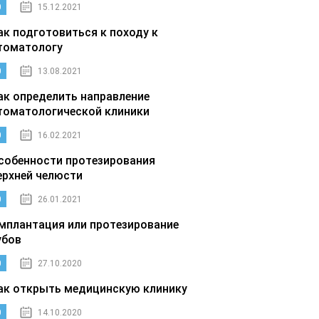
0
15.12.2021
ак подготовиться к походу к
томатологу
0
13.08.2021
ак определить направление
томатологической клиники
0
16.02.2021
собенности протезирования
ерхней челюсти
0
26.01.2021
мплантация или протезирование
убов
0
27.10.2020
ак открыть медицинскую клинику
0
14.10.2020