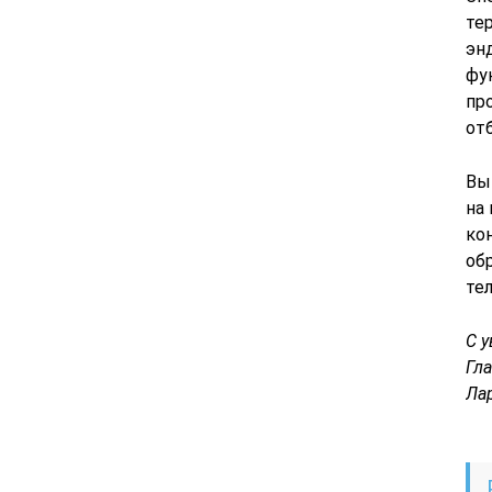
те
эн
фу
пр
от
Вы
на
ко
об
те
С 
Гл
Ла