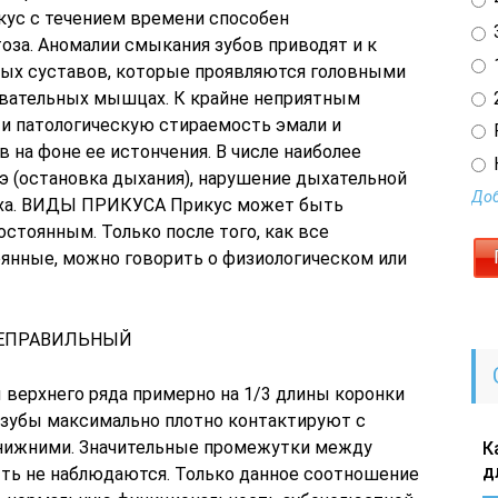
кус с течением времени способен
3
оза. Аномалии смыкания зубов приводят и к
1
ых суставов, которые проявляются головными
2
вательных мышцах. К крайне неприятным
и патологическую стираемость эмали и
на фоне ее истончения. В числе наиболее
э (остановка дыхания), нарушение дыхательной
Доб
луха. ВИДЫ ПРИКУСА Прикус может быть
стоянным. Только после того, как все
янные, можно говорить о физиологическом или
НЕПРАВИЛЬНЫЙ
 верхнего ряда примерно на 1/3 длины коронки
 зубы максимально плотно контактируют с
нижними. Значительные промежутки между
К
д
ть не наблюдаются. Только данное соотношение