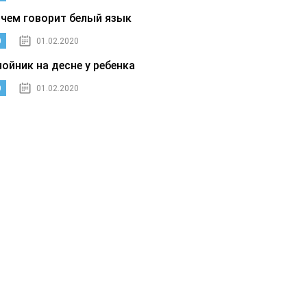
 чем говорит белый язык
0
01.02.2020
нойник на десне у ребенка
0
01.02.2020