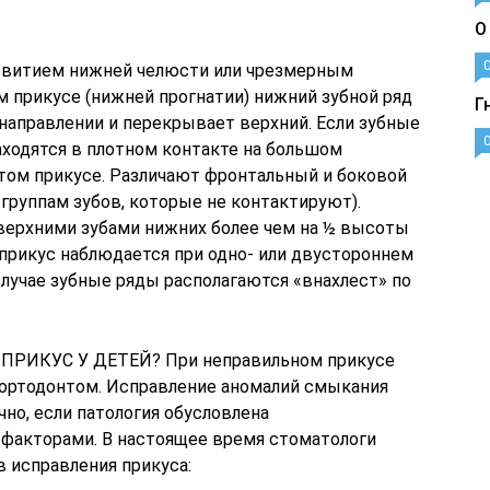
О
азвитием нижней челюсти или чрезмерным
м прикусе (нижней прогнатии) нижний зубной ряд
Г
направлении и перекрывает верхний. Если зубные
аходятся в плотном контакте на большом
ытом прикусе. Различают фронтальный и боковой
группам зубов, которые не контактируют).
 верхними зубами нижних более чем на ½ высоты
прикус наблюдается при одно- или двустороннем
лучае зубные ряды располагаются «внахлест» по
ИКУС У ДЕТЕЙ? При неправильном прикусе
-ортодонтом. Исправление аномалий смыкания
чно, если патология обусловлена
факторами. В настоящее время стоматологи
 исправления прикуса: