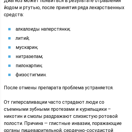
Диагноз может появиться в результате отравления
йодом и ртутью, после принятия ряда лекарственных
средств:
алкалоиды наперстянки;
литий;
мускарин;
нитразепам;
пилокарпин;
физостигмин.
После отмены препарата проблема устраняется.
От гиперсаливации часто страдают люди со
съемными зубными протезами и курильщики –
никотин и смолы раздражают слизистую ротовой
полости. Причина — глистные инвазии, поражающие
органы пищеварительной, сердечно-сосудистой