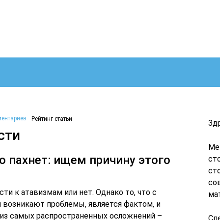
ментариев
Рейтинг статьи
Зд
сти
Ме
о пахнет: ищем причину этого
ст
ст
со
ти к атавизмам или нет. Однако то, что с
ма
 возникают проблемы, является фактом, и
о из самых распространенных осложнений –
Сп