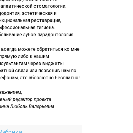
рапевтической стоматологии:
додонтия, эстетическая и
нкциональная реставрация,
офессиональная гигиена,
беливание зубов парадонтология.
 всегда можете обратиться ко мне
 прямую либо к нашим
нсультантам через виджеты
ратной связи или позвонив нам по
лефонам, это абсолютно бесплатно!
уважением,
авный редактор проекта
рина Любовь Валерьевна
Рубрики