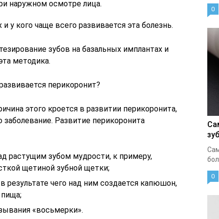
ри наружном осмотре лица.
0
х и у кого чаще всего развивается эта болезнь.
тезирование зубов на базальных имплантах и
та методика.
му развивается перикоронит?
ричина этого кроется в развитии перикоронита,
о заболевание. Развитие перикоронита
Са
зу
Сам
д растущим зубом мудрости, к примеру,
бол
ткой щетиной зубной щетки;
0
 в результате чего над ним создается капюшон,
 пища;
зывания «восьмерки».