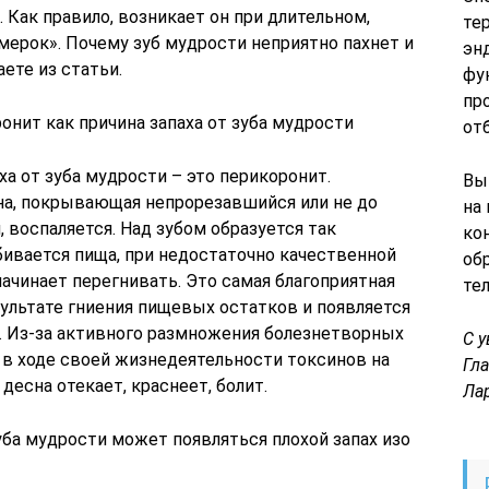
 Как правило, возникает он при длительном,
те
ерок». Почему зуб мудрости неприятно пахнет и
эн
аете из статьи.
фу
пр
коронит как причина запаха от зуба мудрости
от
ха от зуба мудрости – это перикоронит.
Вы
сна, покрывающая непрорезавшийся или не до
на
 воспаляется. Над зубом образуется так
ко
ивается пища, при недостаточно качественной
об
начинает перегнивать. Это самая благоприятная
те
зультате гниения пищевых остатков и появляется
и. Из-за активного размножения болезнетворных
С 
в ходе своей жизнедеятельности токсинов на
Гл
десна отекает, краснеет, болит.
Ла
ба мудрости может появляться плохой запах изо