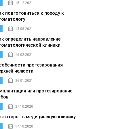
0
15.12.2021
ак подготовиться к походу к
томатологу
0
13.08.2021
ак определить направление
томатологической клиники
0
16.02.2021
собенности протезирования
ерхней челюсти
0
26.01.2021
мплантация или протезирование
убов
0
27.10.2020
ак открыть медицинскую клинику
0
14.10.2020