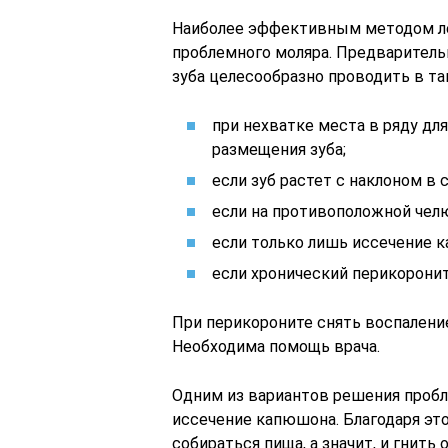
Наиболее эффективным методом ле
проблемного моляра. Предваритель
зуба целесообразно проводить в так
при нехватке места в ряду дл
размещения зуба;
если зуб растет с наклоном в с
если на противоположной челю
если только лишь иссечение 
если хронический перикорони
При перикороните снять воспаление
Необходима помощь врача.
Одним из вариантов решения пробл
иссечение капюшона. Благодаря эт
собираться пища, а значит, и гнить