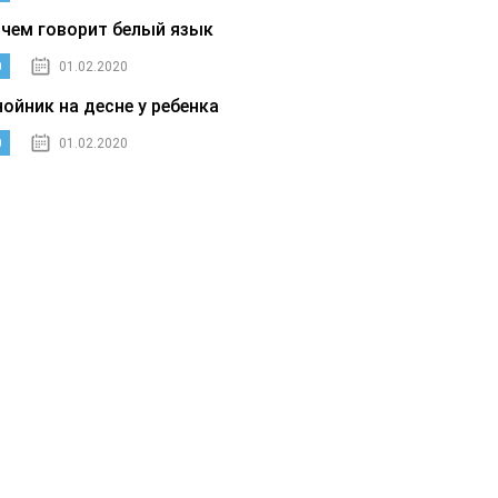
 чем говорит белый язык
0
01.02.2020
нойник на десне у ребенка
0
01.02.2020