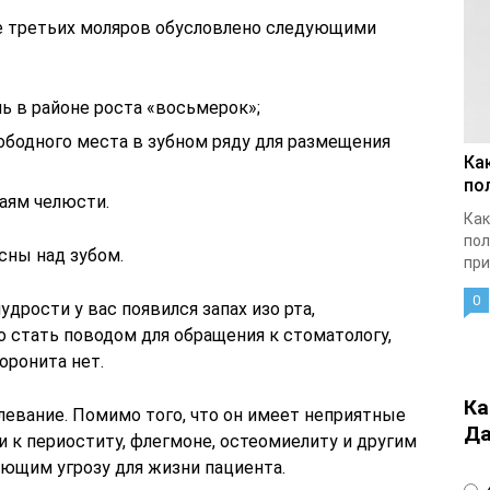
е третьих моляров обусловлено следующими
ь в районе роста «восьмерок»;
ободного места в зубном ряду для размещения
Ка
по
аям челюсти.
Как
пол
сны над зубом.
при
0
дрости у вас появился запах изо рта,
 стать поводом для обращения к стоматологу,
оронита нет.
Ка
левание. Помимо того, что он имеет неприятные
Да
 к периоститу, флегмоне, остеомиелиту и другим
ющим угрозу для жизни пациента.
4