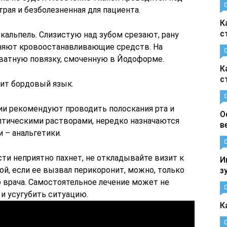
рая и безболезненная для пациента.
К
с
скальпель. Слизистую над зубом срезают, рану
няют кровоостанавливающие средств. На
атную повязку, смоченную в Йодоформе.
К
с
рит бордовый язык.
ии рекомендуют проводить полоскания рта и
О
птическими растворами, нередко назначаются
в
 – анальгетики.
сти неприятно пахнет, не откладывайте визит к
И
ой, если ее вызвал перикоронит, можно, только
з
врача. Самостоятельное лечение может не
 и усугубить ситуацию.
К