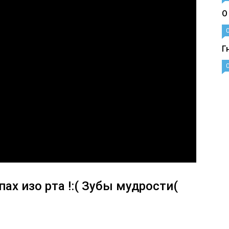
О
Г
ах изо рта !:( Зубы мудрости(