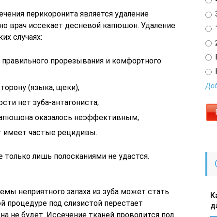
чения перикоронита является удаление
3
но врач иссекает десневой капюшон. Удаление
1
их случаях:
2
я правильного прорезывания и комфортного
Доб
торону (языка, щеки);
сти нет зуба-антагониста;
капюшона оказалось неэффективным;
т имеет частые рецидивы.
 только лишь полосканиями не удастся.
емы неприятного запаха из зуба может стать
К
ой процедуре под слизистой перестает
д
 она не будет. Иссечение тканей проводится под