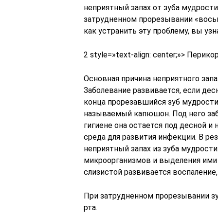
неприятный запах от зуба мудрости.
затрудненном прорезывании «восьм
как устранить эту проблему, вы узн
2 style=»text-align: center;»> Пери
Основная причина неприятного запа
Заболевание развивается, если де
конца прорезавшийся зуб мудрости,
называемый капюшон. Под него заб
гигиене она остается под десной и 
среда для развития инфекции. В ре
неприятный запах из зуба мудрост
микроорганизмов и выделения ими 
слизистой развивается воспаление, 
При затрудненном прорезывании зу
рта.