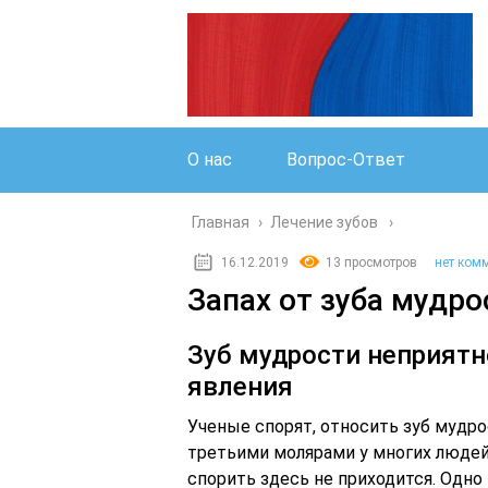
О нас
Вопрос-Ответ
Главная
›
Лечение зубов
16.12.2019
13 просмотров
нет ком
Запах от зуба мудро
Зуб мудрости неприятн
явления
Ученые спорят, относить зуб мудрос
третьими молярами у многих людей
спорить здесь не приходится. Одн