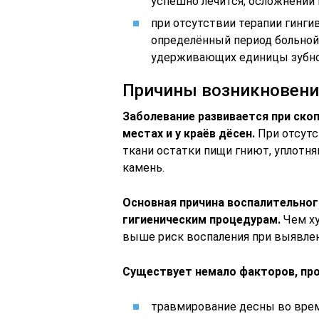
успешно лечится, осложнений 
при отсутствии терапии гинги
определённый период больной 
удерживающих единицы зубно
Причины возникновен
Заболевание развивается при ско
местах и у краёв дёсен.
При отсутс
ткани остатки пищи гниют, уплотн
камень.
Основная причина воспалительног
гигиеническим процедурам.
Чем ху
выше риск воспаления при выявле
Существует немало факторов, про
травмирование десны во врем