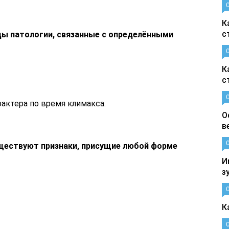
К
с
ды патологии, связанные с определёнными
К
с
актера по время климакса.
О
в
ществуют признаки, присущие любой форме
И
з
К