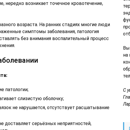
е, нередко возникает точечное кровотечение,
те
эн
фу
разного возраста. На ранних стадиях многие люди
пр
раженные симптомы заболевания, патология
от
Оставлять без внимания воспалительный процесс
жнения.
Вы
на
аболевании
ко
об
та:
те
ие патологии;
С 
Гл
агивает слизистую оболочку;
Ла
язок не нарушается, отсутствует расшатывание
 не доставляет серьёзных неприятностей,