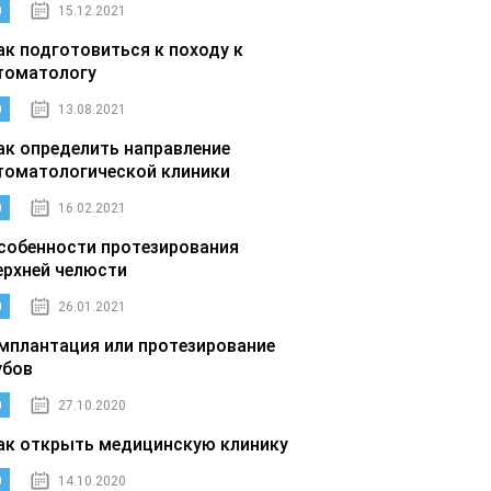
0
15.12.2021
ак подготовиться к походу к
томатологу
0
13.08.2021
ак определить направление
томатологической клиники
0
16.02.2021
собенности протезирования
ерхней челюсти
0
26.01.2021
мплантация или протезирование
убов
0
27.10.2020
ак открыть медицинскую клинику
0
14.10.2020