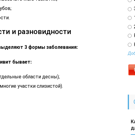
убов;
3
сти.
1
2
ти и разновидности
выделяют 3 формы заболевания:
Доб
ивит бывает:
тдельные области десны);
ногие участки слизистой).
К
д