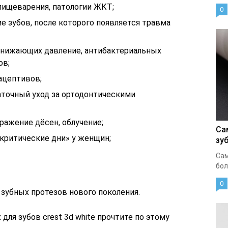
пищеварения, патологии ЖКТ;
0
 зубов, после которого появляется травма
онижающих давление, антибактериальных
ов;
ацептивов;
аточный уход за ортодонтическими
ражение дёсен, облучение;
Са
«критические дни» у женщин;
зу
Сам
бол
0
зубных протезов нового поколения.
ля зубов crest 3d white прочтите по этому