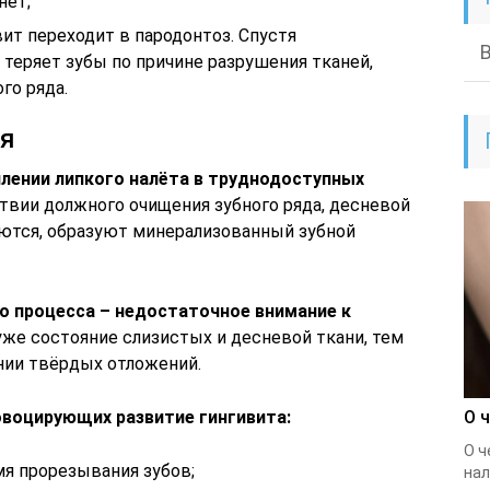
нет;
вит переходит в пародонтоз. Спустя
теряет зубы по причине разрушения тканей,
го ряда.
ия
плении липкого налёта в труднодоступных
твии должного очищения зубного ряда, десневой
яются, образуют минерализованный зубной
о процесса – недостаточное внимание к
же состояние слизистых и десневой ткани, тем
нии твёрдых отложений.
воцирующих развитие гингивита:
О 
О ч
я прорезывания зубов;
нал