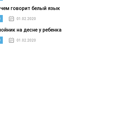
 чем говорит белый язык
0
01.02.2020
нойник на десне у ребенка
0
01.02.2020