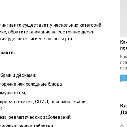
гингивита существует у нескольких категорий
ске, обратите внимание на состояние дёсен.
вы уделяете гигиене полости рта.
Ка
по
инайте:
Как
пол
при
убами и дёснами;
0
горячие или холодные блюда;
ммунитетом;
ирован гепатит, СПИД, онкозаболевания,
Ка
КТ;
Да
ёза, ревматических заболеваний;
возачаточные таблетки;
4