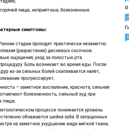
тадиях;
О
 горячей пище, неприятные, болезненные
Г
актерные симптомы:
анние стадии проходят практически незаметно.
плазия (разрастание) десневых сосочков.
вые ощущения, уход за полостью рта
роцедуру. Боль возникает во время еды. После
дур из-за сильных болей скапливается налёт,
болевание прогрессирует;
ность – заметное воспаление, краснота, сильная
 отмечают болезненность, сильный зуд при
в пищи;
атологическом процессе понижается уровень
остепенно обнажается шейка зуба. В запущенных
смотря на заметное ухудшение вида мягкой ткани,