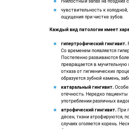
гнилостный запах на поздних с
чувствительность к холодной,
ощущения при чистке зубов.
Каждый вид патологии имеет хар
гипертрофический гингивит.
Р
Со временем появляется гипер
Постепенно развиваются боле
превращается в мучительную п
отказа от гигиенических проце
образуется зубной камень, за
катаральный гингивит.
Особен
отёчность. Нередко пациенты
употреблении различных видо
атрофический гингивит.
При п
дёсен, ткани атрофируются, п
случаях оголяется корень. Не