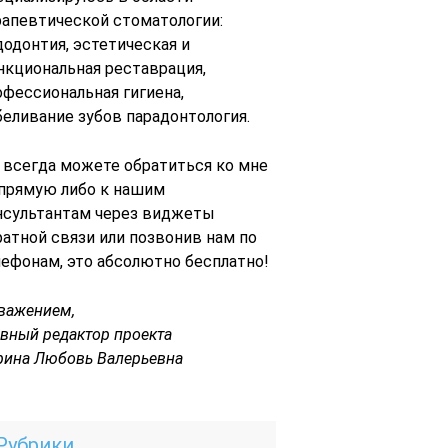
рапевтической стоматологии:
додонтия, эстетическая и
нкциональная реставрация,
офессиональная гигиена,
беливание зубов парадонтология.
 всегда можете обратиться ко мне
 прямую либо к нашим
нсультантам через виджеты
ратной связи или позвонив нам по
лефонам, это абсолютно бесплатно!
уважением,
авный редактор проекта
рина Любовь Валерьевна
Рубрики