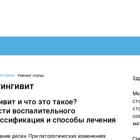
ентариев
Рейтинг статьи
Зд
гингивит
Ме
вит и что это такое?
ст
ст
сти воспалительного
со
ассификация и способы лечения
ма
ание дёсен. При патологических изменениях
Сп