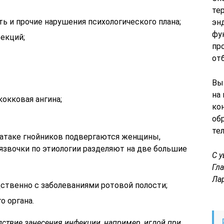
те
ть и прочие нарушения психологического плана;
эн
фу
екций;
пр
от
Вы
на
окковая ангина;
ко
об
те
 атаке гнойников подвергаются женщины,
язвочки по этиологии разделяют на две большие
С 
Гл
Ла
ственно с заболеваниями ротовой полости;
о органа.
ствие занесения инфекции, например, иглой при