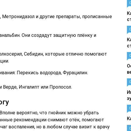
К
, Метронидазол и другие препараты, прописанные
с
анальбин. Они создадут защитную плёнку и
К
с
лкосерил, Себидин, которые отлично помогают
ции.
О
в
вания: Перекись водорода, Фурацилин.
 Верде, Ингалипт или Пропосол.
И
з
огу
 Вполне вероятно, что гнойник можно убрать
К
данные рекомендации снимают отёк, помогают
чаг воспаления, но в любом случае визит к врачу