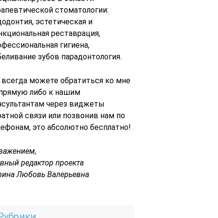
рапевтической стоматологии:
додонтия, эстетическая и
нкциональная реставрация,
офессиональная гигиена,
беливание зубов парадонтология.
 всегда можете обратиться ко мне
 прямую либо к нашим
нсультантам через виджеты
ратной связи или позвонив нам по
лефонам, это абсолютно бесплатно!
уважением,
авный редактор проекта
рина Любовь Валерьевна
Рубрики