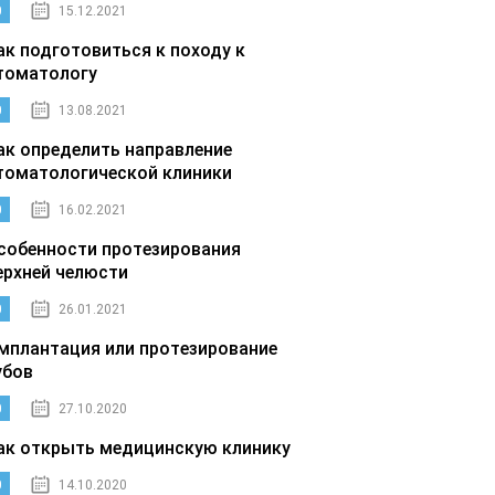
0
15.12.2021
ак подготовиться к походу к
томатологу
0
13.08.2021
ак определить направление
томатологической клиники
0
16.02.2021
собенности протезирования
ерхней челюсти
0
26.01.2021
мплантация или протезирование
убов
0
27.10.2020
ак открыть медицинскую клинику
0
14.10.2020