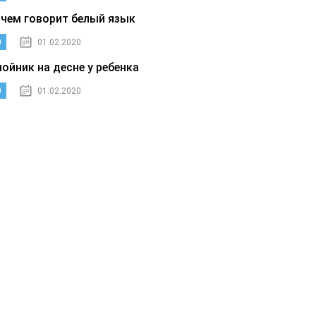
 чем говорит белый язык
0
01.02.2020
нойник на десне у ребенка
0
01.02.2020