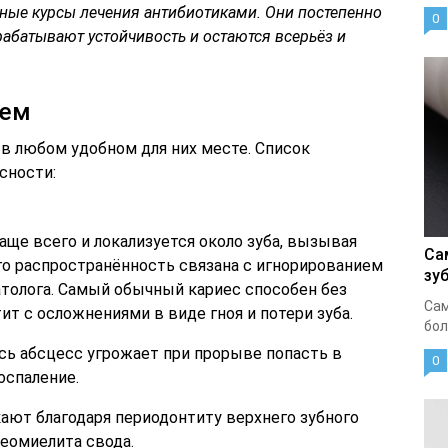
ьные курсы лечения антибиотиками. Они постепенно
0
абатывают устойчивость и остаются всерьёз и
ием
 в любом удобном для них месте. Список
сности:
чаще всего и локализуется около зуба, вызывая
Са
Его распространённость связана с игнорированием
зу
толога. Самый обычный кариес способен без
Сам
ит с осложнениями в виде гноя и потери зуба.
бол
сь абсцесс угрожает при прорыве попасть в
0
оспаление.
ают благодаря периодонтиту верхнего зубного
теомиелита свода.