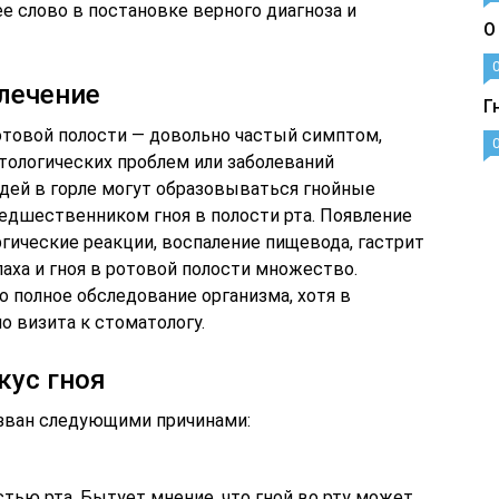
ее слово в постановке верного диагноза и
О
 лечение
Г
отовой полости — довольно частый симптом,
тологических проблем или заболеваний
юдей в горле могут образовываться гнойные
редшественником гноя в полости рта. Появление
ргические реакции, воспаление пищевода, гастрит
паха и гноя в ротовой полости множество.
 полное обследование организма, хотя в
о визита к стоматологу.
кус гноя
ызван следующими причинами:
тью рта. Бытует мнение, что гной во рту может