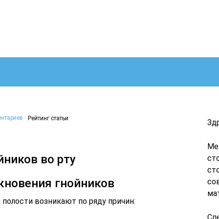
ентариев
Рейтинг статьи
Зд
Ме
йников во рту
ст
ст
кновения гнойников
со
ма
 полости возникают по ряду причин:
Сп