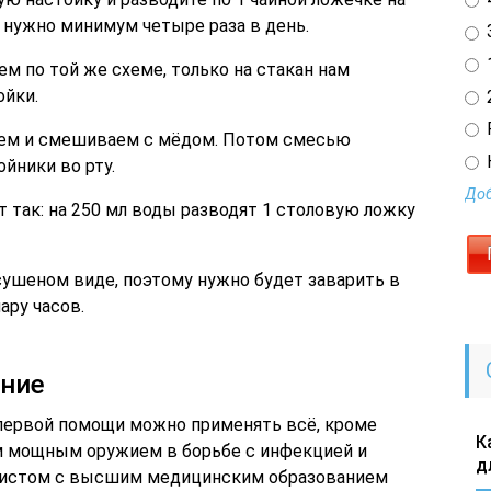
 нужно минимум четыре раза в день.
3
1
м по той же схеме, только на стакан нам
ойки.
2
аем и смешиваем с мёдом. Потом смесью
йники во рту.
Доб
т так: на 250 мл воды разводят 1 столовую ложку
 сушеном виде, поэтому нужно будет заварить в
ару часов.
ние
первой помощи можно применять всё, кроме
К
м мощным оружием в борьбе с инфекцией и
д
листом с высшим медицинским образованием