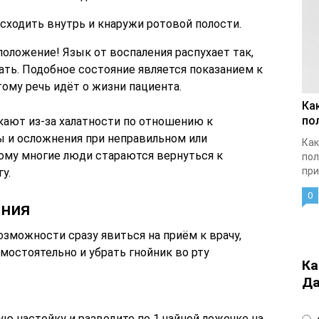
сходить внутрь и кнаружи ротовой полости.
оложение! Язык от воспаления распухает так,
шать. Подобное состояние является показанием к
тому речь идёт о жизни пациента.
Ка
по
кают из-за халатности по отношению к
 и осложнения при неправильном или
Как
ому многие люди стараются вернуться к
пол
при
у.
0
ения
зможности сразу явиться на приём к врачу,
мостоятельно и убрать гнойник во рту
Ка
Да
4
ую настойку и разводите по 1 чайной ложечке на