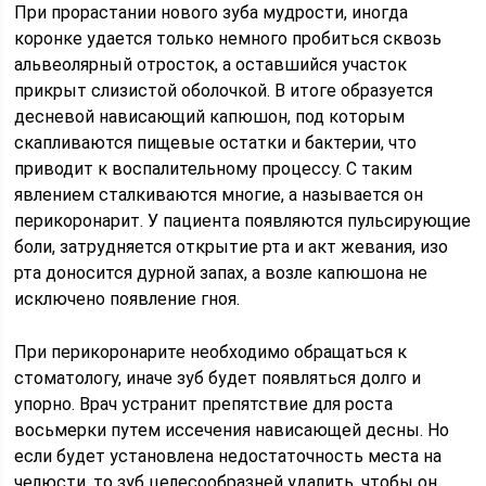
При прорастании нового зуба мудрости, иногда
коронке удается только немного пробиться сквозь
альвеолярный отросток, а оставшийся участок
прикрыт слизистой оболочкой. В итоге образуется
десневой нависающий капюшон, под которым
скапливаются пищевые остатки и бактерии, что
приводит к воспалительному процессу. С таким
явлением сталкиваются многие, а называется он
перикоронарит. У пациента появляются пульсирующие
боли, затрудняется открытие рта и акт жевания, изо
рта доносится дурной запах, а возле капюшона не
исключено появление гноя.
При перикоронарите необходимо обращаться к
стоматологу, иначе зуб будет появляться долго и
упорно. Врач устранит препятствие для роста
восьмерки путем иссечения нависающей десны. Но
если будет установлена недостаточность места на
челюсти, то зуб целесообразней удалить, чтобы он