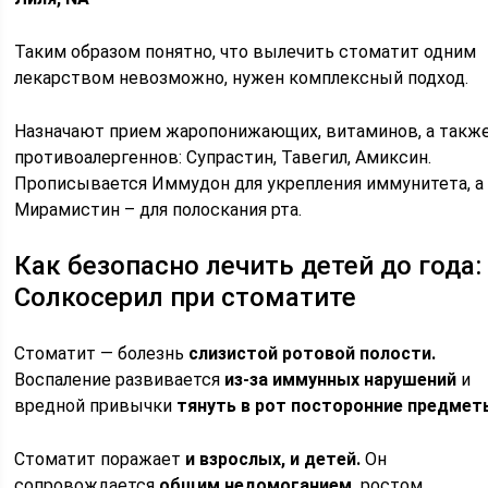
Таким образом понятно, что вылечить стоматит одним
лекарством невозможно, нужен комплексный подход.
Назначают прием жаропонижающих, витаминов, а такж
противоалергеннов: Супрастин, Тавегил, Амиксин.
Прописывается Иммудон для укрепления иммунитета, а
Мирамистин – для полоскания рта.
Как безопасно лечить детей до года:
Солкосерил при стоматите
Стоматит — болезнь
слизистой ротовой полости.
Воспаление развивается
из-за иммунных нарушений
и
вредной привычки
тянуть в рот посторонние предмет
Стоматит поражает
и взрослых, и детей.
Он
сопровождается
общим недомоганием,
ростом