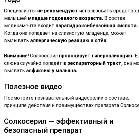
Специалисты
не рекомендуют
использовать средство 
малышей
младше годовалого возраста.
В состав
медикамента входит
парагидроксибензойная кислота.
Когда она попадает на слизистую младенца, может
вызывать
аллергическую реакцию и отёк.
Внимание!
Солкосерил
провоцирует гиперсаливацию.
Е
слюна случайно попадёт
в респираторный тракт,
она м
вызвать
асфиксию у малыша.
Полезное видео
Посмотрите познавательный видеоролик о составе,
принципе действия и преимуществах препарата Солкосе
Солкосерил — эффективный и
безопасный препарат