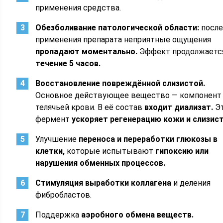
применения средства.
Обезболивание патологической области:
посл
применения препарата неприятные ощущения
пропадают моментально.
Эффект продолжает
течение 5 часов.
Восстановление повреждённой слизистой.
Основное действующее вещество — компонент
телячьей крови. В её состав
входит диализат.
Э
фермент
ускоряет регенерацию кожи и слизис
Улучшение
переноса и переработки глюкозы в
клетки,
которые испытывают
гипоксию или
нарушения обменных процессов.
Стимуляция выработки коллагена
и деления
фибробластов.
Поддержка
аэробного обмена веществ.