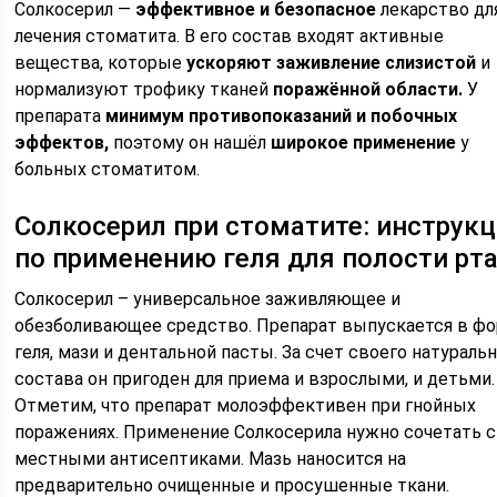
Солкосерил —
эффективное и безопасное
лекарство дл
лечения стоматита. В его состав входят активные
вещества, которые
ускоряют заживление слизистой
и
нормализуют трофику тканей
поражённой области.
У
препарата
минимум противопоказаний и побочных
эффектов,
поэтому он нашёл
широкое применение
у
больных стоматитом.
Солкосерил при стоматите: инструк
по применению геля для полости рт
Солкосерил – универсальное заживляющее и
обезболивающее средство. Препарат выпускается в ф
геля, мази и дентальной пасты. За счет своего натураль
состава он пригоден для приема и взрослыми, и детьми.
Отметим, что препарат молоэффективен при гнойных
поражениях. Применение Солкосерила нужно сочетать с
местными антисептиками. Мазь наносится на
предварительно очищенные и просушенные ткани.