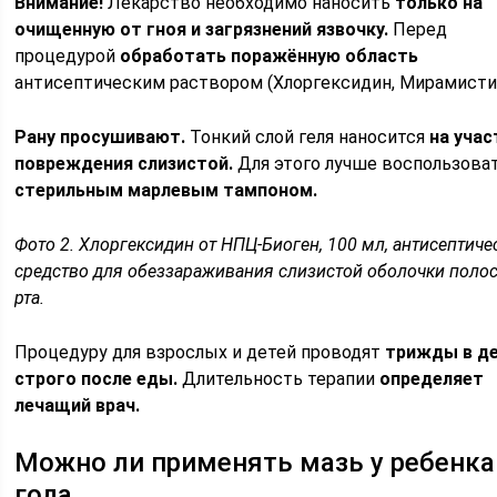
Внимание!
Лекарство необходимо наносить
только на
очищенную от гноя и загрязнений язвочку.
Перед
процедурой
обработать поражённую область
антисептическим раствором (Хлоргексидин, Мирамисти
Рану просушивают.
Тонкий слой геля наносится
на учас
повреждения слизистой.
Для этого лучше воспользова
стерильным марлевым тампоном.
Фото 2. Хлоргексидин от НПЦ-Биоген, 100 мл, антисептиче
средство для обеззараживания слизистой оболочки поло
рта.
Процедуру для взрослых и детей проводят
трижды в д
строго после еды.
Длительность терапии
определяет
лечащий врач.
Можно ли применять мазь у ребенка
года