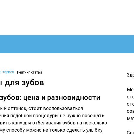
ентариев
Рейтинг статьи
Зд
 для зубов
Ме
зубов: цена и разновидности
ст
ст
ый оттенок, стоит воспользоваться
со
ения подобной процедуры не нужно посещать
ма
авить капу для отбеливания зубов на несколько
ому способу можно не только сделать улыбку
Сп