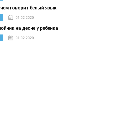
 чем говорит белый язык
0
01.02.2020
нойник на десне у ребенка
0
01.02.2020