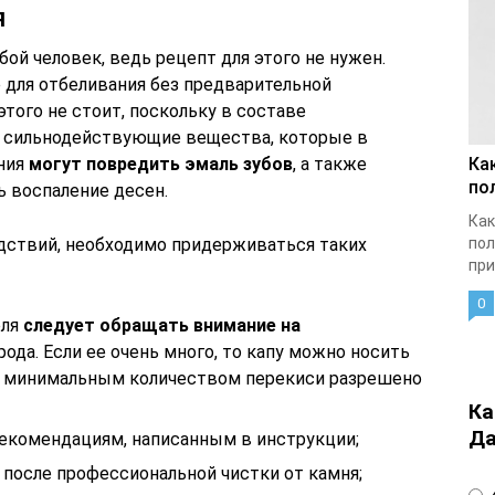
я
ой человек, ведь рецепт для этого не нужен.
для отбеливания без предварительной
этого не стоит, поскольку в составе
 сильнодействующие вещества, которые в
ения
могут повредить эмаль зубов
, а также
Ка
по
 воспаление десен.
Как
ствий, необходимо придерживаться таких
пол
при
0
еля
следует обращать внимание на
ода. Если ее очень много, то капу можно носить
я с минимальным количеством перекиси разрешено
Ка
Да
екомендациям, написанным в инструкции;
после профессиональной чистки от камня;
4