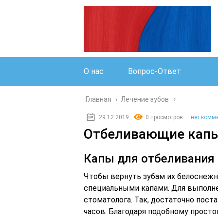
О нас
Вопрос-Ответ
Главная
›
Лечение зубов
29.12.2019
0 просмотров
нет комм
Отбеливающие капы
Капы для отбеливания 
Чтобы вернуть зубам их белоснежн
специальными капами. Для выполн
стоматолога. Так, достаточно пост
часов. Благодаря подобному прост