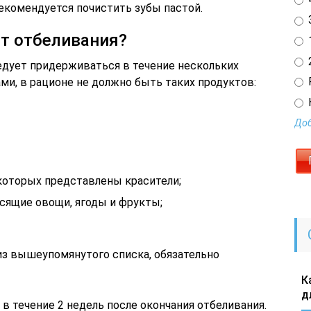
екомендуется почистить зубы пастой.
3
ат отбеливания?
1
2
ледует придерживаться в течение нескольких
ми, в рационе не должно быть таких продуктов:
Доб
 которых представлены красители;
асящие овощи, ягоды и фрукты;
из вышеупомянутого списка, обязательно
К
д
в течение 2 недель после окончания отбеливания.