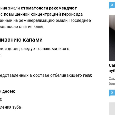
0
ения эмали
стоматологи рекомендуют
с повышенной концентрацией пероксида
вленный на реминерализацию эмали. Последнее
ов после снятия капы.
ливанию капами
в и десен, следует ознакомиться с
ю:
Са
зу
едставленных в составе отбеливающего геля;
Сам
бол
и десен;
0
а;
ления зуба.