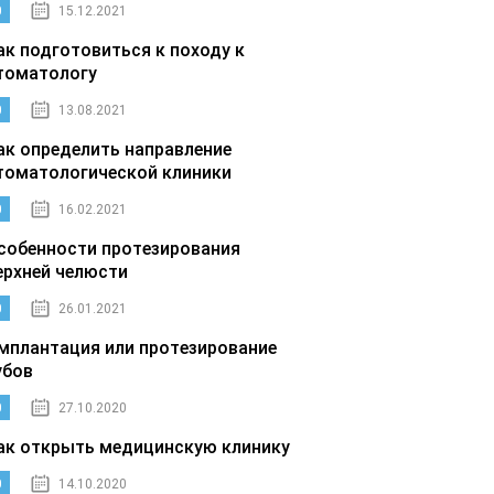
0
15.12.2021
ак подготовиться к походу к
томатологу
0
13.08.2021
ак определить направление
томатологической клиники
0
16.02.2021
собенности протезирования
ерхней челюсти
0
26.01.2021
мплантация или протезирование
убов
0
27.10.2020
ак открыть медицинскую клинику
0
14.10.2020