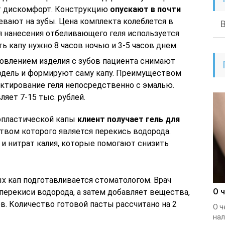
ет дискомфорт. Конструкцию
опускают в почти
девают на зубы. Цена комплекта колеблется в
ля нанесения отбеливающего геля используется
ь капу нужно 8 часов ночью и 3-5 часов днем.
овлением изделия с зубов пациента снимают
одель и формируют саму капу. Преимуществом
актирование геля непосредственно с эмалью.
яет 7-15 тыс. рублей.
опластической капы
клиент получает гель для
вом которого является перекись водорода.
 и нитрат калия, которые помогают снизить
х кап подготавливается стоматологом. Врач
О 
ерекиси водорода, а затем добавляет вещества,
. Количество готовой пасты рассчитано на 2
О ч
нал