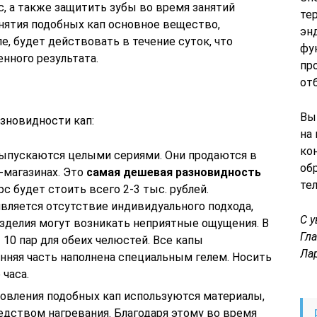
с, а также защитить зубы во время занятий
те
нятия подобных кап основное вещество,
эн
, будет действовать в течение суток, что
фу
нного результата.
пр
от
Вы
зновидности кап:
на
ко
выпускаются целыми сериями. Они продаются в
об
-магазинах. Это
самая дешевая разновидность
те
с будет стоить всего 2-3 тыс. рублей.
вляется отсутствие индивидуального подхода,
С 
изделия могут возникать неприятные ощущения. В
Гл
10 пар для обеих челюстей. Все капы
Ла
нняя часть наполнена специальным гелем. Носить
 часа.
товления подобных кап используются материалы,
едством нагревания. Благодаря этому во время