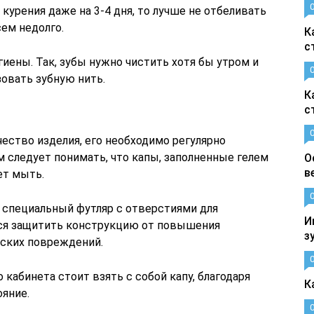
курения даже на 3-4 дня, то лучше не отбеливать
ем недолго.
К
с
иены. Так, зубы нужно чистить хотя бы утром и
зовать зубную нить.
К
с
ество изделия, его необходимо регулярно
 следует понимать, что капы, заполненные гелем
О
в
ет мыть.
я специальный футляр с отверстиями для
И
тся защитить конструкцию от повышения
з
еских повреждений.
кабинета стоит взять с собой капу, благодаря
К
ояние.