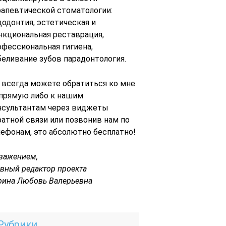
рапевтической стоматологии:
додонтия, эстетическая и
нкциональная реставрация,
офессиональная гигиена,
беливание зубов парадонтология.
 всегда можете обратиться ко мне
 прямую либо к нашим
нсультантам через виджеты
ратной связи или позвонив нам по
лефонам, это абсолютно бесплатно!
уважением,
авный редактор проекта
рина Любовь Валерьевна
Рубрики