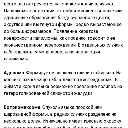
всего она встречается на спинке и кончике языка.
Папилломы представляют собой множественные или
единичные образования бледно-розового цвета,
округлой или вытянутой формы, редко вырастающие
до больших размеров. Появление кератоза
поверхности папилломы, как правило, говорит о ее
злокачественном перерождении. В отдельных случаях
наблюдалась самопроизвольная инволюция
папилломы.
Аденома
. Формируется из желез слизистой языка. На
кончике языка чаще наблюдаются кистоаденомы. В
области корня языка возможно появление полипов из
гетеротопированной слизистой желудка.
Ботриомиксома
. Опухоль языка плоской или
шаровидной формы, в редких случаях разделена на
несколько долек. Изначально имеет красную окраску,
со временем приобретает бурый цвет. В своем росте