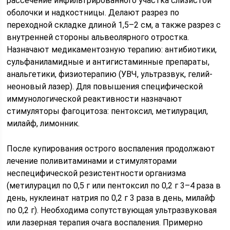
рассечение инфильтрированного участка слизистой
оболочки и надкостницы. Делают разрез по
переходной складке длиной 1,5–2 см, а также разрез с
внутренней стороны альвеолярного отростка.
Назначают медикаментозную терапию: антибиотики,
сульфаниламидные и антигистаминные препараты,
анальгетики, физиотерапию (УВЧ, ультразвук, гелий-
неоновый лазер). Для повышения специфической
иммунологической реактивности назначают
стимуляторы фагоцитоза: пентоксил, метилурацил,
милайф, лимонник.
После купирования острого воспаления продолжают
лечение поливитаминами и стимуляторами
неспецифической резистентности организма
(метилурацил по 0,5 г или пентоксил по 0,2 г 3–4 раза в
день, нуклеинат натрия по 0,2 г 3 раза в день, милайф
по 0,2 г). Необходима сопутствующая ультразвуковая
или лазерная терапия очага воспаления. Примерно