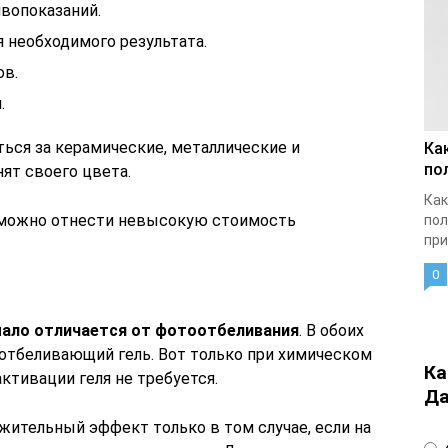
вопоказаний.
 необходимого результата.
ов.
.
ься за керамические, металлические и
Ка
по
ят своего цвета.
Как
 можно отнести невысокую стоимость
пол
при
0
ало отличается от фотоотбеливания
. В обоих
 отбеливающий гель. Вот только при химическом
Ка
ктивации геля не требуется.
Да
жительный эффект только в том случае, если на
4