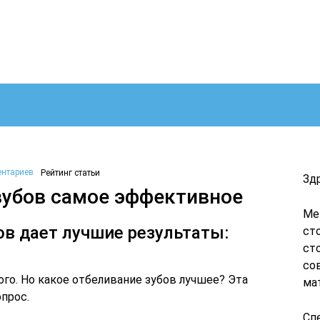
ентариев
Рейтинг статьи
Зд
зубов самое эффективное
Ме
ов дает лучшие результаты:
ст
ст
со
го. Но какое отбеливание зубов лучшее? Эта
ма
опрос.
Сп