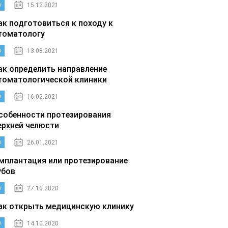
0
15.12.2021
ак подготовиться к походу к
томатологу
0
13.08.2021
ак определить направление
томатологической клиники
0
16.02.2021
собенности протезирования
ерхней челюсти
0
26.01.2021
мплантация или протезирование
убов
0
27.10.2020
ак открыть медицинскую клинику
0
14.10.2020