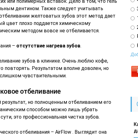
их или полимерных вставок. Дело в том, что гель
альным дентином. Также следует учитывать
3
 отбеливании желтоватых зубов этот метод дает
1
вый цвет плохо поддается химическому
2
ическим методом вовсе не отбеливается.
вания –
отсутствие нагрева зубов
.
Доб
ливание зубов в клинике. Очень люблю кофе,
о повторять. Результатом вполне доволен, но
и слишком чувствительными.
уковое отбеливание
 результат, но полноценным отбеливанием его
еханическим способом можно лишь убрать
сути, это профессиональная чистка зубов.
К
д
еского отбеливания – AirFlow . Выглядит она