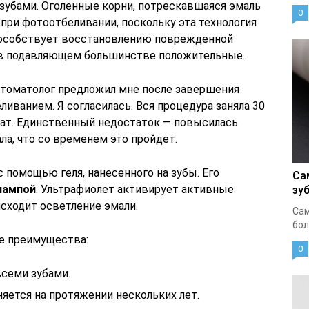
зубами. Оголенные корни, потрескавшаяся эмаль
0
при фотоотбеливании, поскольку эта технология
особствует восстановлению поврежденной
и в подавляющем большинстве положительные.
 стоматолог предложил мне после завершения
иванием. Я согласилась. Вся процедура заняла 30
тат. Единственный недостаток — повысилась
ла, что со временем это пройдет.
 помощью геля, нанесенного на зубы. Его
Са
лампой
. Ультрафиолет активирует активные
зу
исходит осветление эмали.
Сам
бол
е преимущества:
0
всеми зубами.
яется на протяжении нескольких лет.