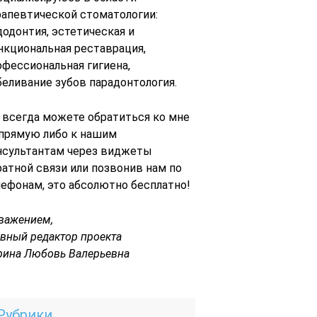
рапевтической стоматологии:
додонтия, эстетическая и
нкциональная реставрация,
офессиональная гигиена,
беливание зубов парадонтология.
 всегда можете обратиться ко мне
 прямую либо к нашим
нсультантам через виджеты
ратной связи или позвонив нам по
лефонам, это абсолютно бесплатно!
уважением,
авный редактор проекта
рина Любовь Валерьевна
Рубрики