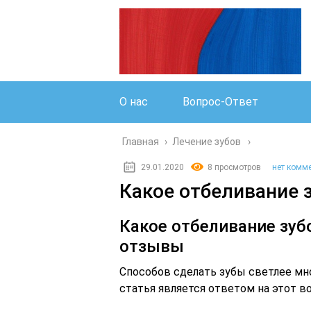
О нас
Вопрос-Ответ
Главная
›
Лечение зубов
29.01.2020
8 просмотров
нет комм
Какое отбеливание 
Какое отбеливание зуб
отзывы
Способов сделать зубы светлее мно
статья является ответом на этот в