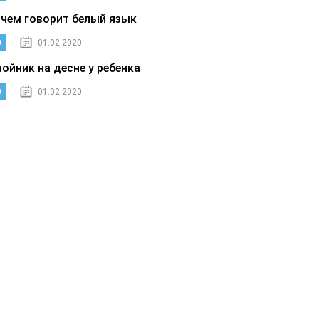
 чем говорит белый язык
0
01.02.2020
нойник на десне у ребенка
0
01.02.2020