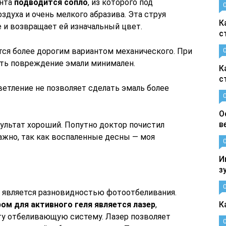
ента
подводится сопло
, из которого под
здуха и очень мелкого абразива. Эта струя
К
 и возвращает ей изначальный цвет.
с
тся более дорогим вариантом механического. При
ить повреждение эмали минимален.
К
с
ветление не позволяет сделать эмаль более
О
в
ультат хороший. Попутно доктор почистил
ажно, так как воспаленные десны — моя
И
з
е является разновидностью фотоотбеливания.
ом для активного геля является лазер
,
К
ту отбеливающую систему. Лазер позволяет