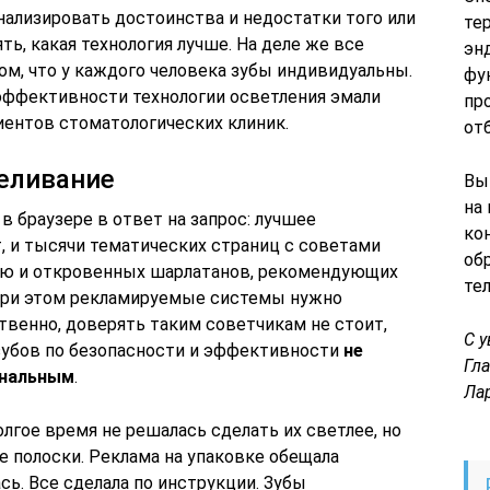
нализировать достоинства и недостатки того или
те
ть, какая технология лучше. На деле же все
эн
ом, что у каждого человека зубы индивидуальны.
фу
эффективности технологии осветления эмали
пр
ентов стоматологических клиник.
от
еливание
Вы
на
 браузере в ответ на запрос: лучшее
ко
т, и тысячи тематических страниц с советами
об
рою и откровенных шарлатанов, рекомендующих
те
 При этом рекламируемые системы нужно
твенно, доверять таким советчикам не стоит,
С 
зубов по безопасности и эффективности
не
Гл
ональным
.
Ла
лгое время не решалась сделать их светлее, но
е полоски. Реклама на упаковке обещала
сь. Все сделала по инструкции. Зубы