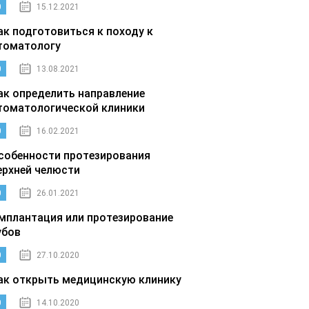
0
15.12.2021
ак подготовиться к походу к
томатологу
0
13.08.2021
ак определить направление
томатологической клиники
0
16.02.2021
собенности протезирования
ерхней челюсти
0
26.01.2021
мплантация или протезирование
убов
0
27.10.2020
ак открыть медицинскую клинику
0
14.10.2020