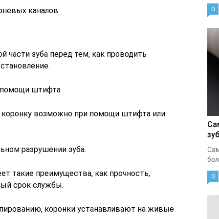
0
рневых каналов.
 части зуба перед тем, как проводить
сстановление.
и помощи штифта
 коронку возможно при помощи штифта или
Са
зу
ьном разрушении зуба.
Сам
бол
ет такие преимущества, как прочность,
0
ный срок службы.
ьпированию, коронки устанавливают на живые