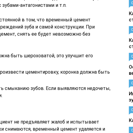
зубами-антагонистами и т.п.
К
стоянной в том, что временный цемент
с
вреждений зуба и самой конструкции. При
цемент, снять ее будет невозможно без
К
с
лжна быть шероховатой, это улучшит его
О
произвести цементировку, коронка должна быть
в
ь смыканию зубов. Если выявляются недочеты,
И
.
з
К
ациент не предъявляет жалоб и испытывает
ки снимаются, временный цемент удаляется и