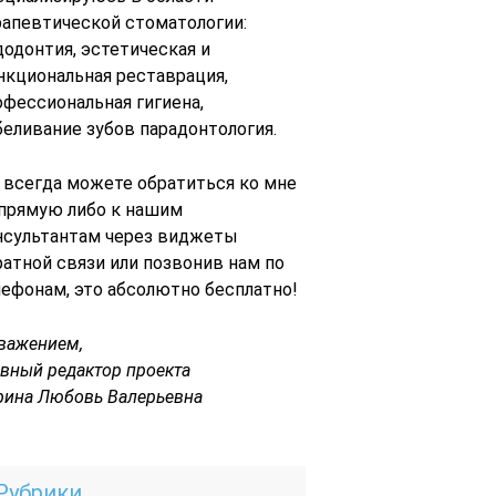
рапевтической стоматологии:
додонтия, эстетическая и
нкциональная реставрация,
офессиональная гигиена,
беливание зубов парадонтология.
 всегда можете обратиться ко мне
 прямую либо к нашим
нсультантам через виджеты
ратной связи или позвонив нам по
лефонам, это абсолютно бесплатно!
уважением,
авный редактор проекта
рина Любовь Валерьевна
Рубрики