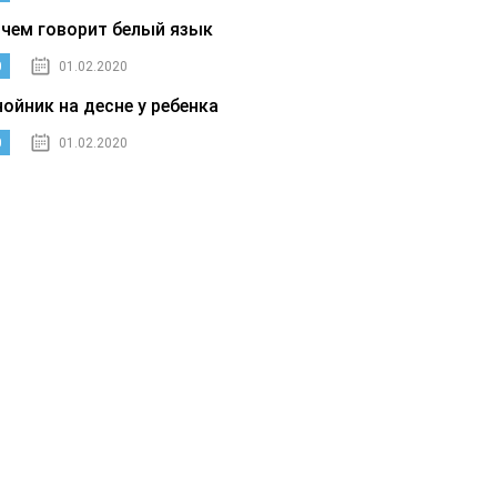
 чем говорит белый язык
0
01.02.2020
нойник на десне у ребенка
0
01.02.2020