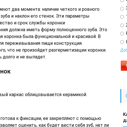
3
меют два момента: наличие четкого и ровного
зуба и наклон его стенок. Эти параметры
1
ество и срок службы коронки
2
ния должна иметь форму полноценного зуба. Это
я коронка была функциональной и красивой. В
для пережевывания пищи конструкция.
ого, что не произойдет разгерметизации коронки.
Доб
ь долго и не выпадет.
онок
овый каркас облицовывается керамикой.
К
 готова к фиксации, ее закрепляют с помощью
д
воляет оценить, как будет вести себя зуб, нет ли