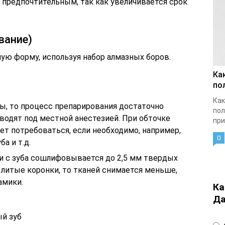
е предпочтительным, так как увеличивается срок
вание)
ую форму, используя набор алмазных боров.
Ка
по
Как
ы, то процесс препарирования достаточно
пол
водят под местной анестезией. При обточке
при
т потребоваться, если необходимо, например,
0
а и т.д.
и с зуба сошлифовывается до 2,5 мм твердых
 литые коронки, то тканей снимается меньше,
амики.
Ка
Да
й зуб
4