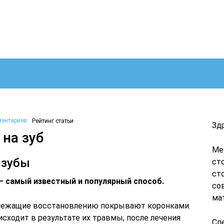
ментариев
Рейтинг статьи
Зд
на зуб
Ме
 зубы
ст
ст
– самый известный и популярный способ.
со
ма
длежащие восстановлению покрывают коронками.
исходит в результате их травмы, после лечения
Сп