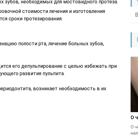
х зубов, необходимых для мостовидного протеза.
ровочной стоимости лечения и изготовления
тся сроки протезирования.
анацию полости рта, лечение больных зубов,
дится его депульпирование с целью избежать при
дующего развития пульпита.
 периодонтита, возникает необходимость в их
О 
О ч
нал