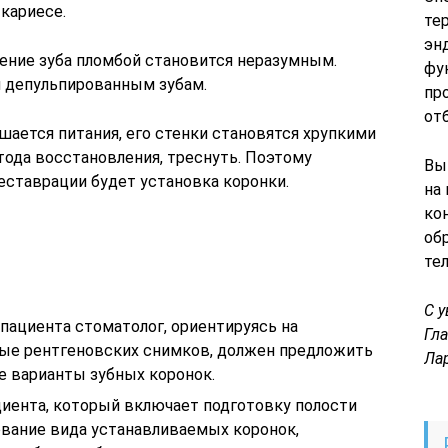
кариесе.
те
эн
ление зуба пломбой становится неразумным.
фу
 депульпированным зубам.
пр
от
ишается питания, его стенки становятся хрупкими
етода восстановления, треснуть. Поэтому
Вы
ставрации будет установка коронки.
на
ко
об
те
С 
пациента стоматолог, ориентируясь на
Гл
ые рентгеновских снимков, должен предложить
Ла
е варианты зубных коронок.
циента, который включает подготовку полости
ование вида устанавливаемых коронок,