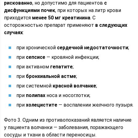
рискованно
, но допустимо для пациентов
с
дисфункциями почек
, при которых на литр крови
приходится
менее 50 мг креатинина
. С
осторожностью препарат применяют
в следующих
случаях
:
при хронической
сердечной недостаточности
;
при
сепсисе
— кровяной инфекции;
при активном
гепатите
;
при
бронхиальной астме
;
при системной
красной волчанке
;
при
полипах
носа и носоглотки;
при
холецистите
— воспалении желчного пузыря.
Фото 3. Одним из противопоказаний является наличие
у пациента волчанки — заболевания, поражающего
сосуды и ткани в области переносицы.