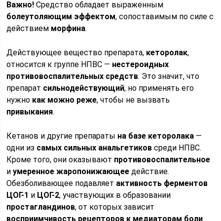
Важно!
Средство обладает выраженным
болеутоляющим эффектом
, сопоставимым по силе с
действием
морфина
.
Действующее вещество препарата,
кеторолак
,
относится к группе НПВС —
нестероидных
противовоспалительных средств
. Это значит, что
препарат
сильнодействующий
, но применять его
нужно
как можно реже
, чтобы не вызвать
привыкания
.
Кетанов и другие препараты
на базе кеторолака
—
одни из
самых сильных анальгетиков
среди НПВС.
Кроме того, они оказывают
противовоспалительное
и
умеренное жаропонижающее
действие.
Обезболивающее подавляет
активность ферментов
ЦОГ-1
и
ЦОГ-2
, участвующих в образовании
простагландинов
, от которых зависит
восприимчивость рецепторов к медиаторам боли
.