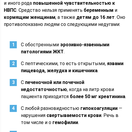
и иного рода
повышенной чувствительностью к
НВПС
. Средство нельзя применять
беременным
и
кормящим женщинам
, а также
детям до 16 лет
. Оно
противопоказано людям со следующими недугами:
С обостренными
эрозивно-язвенными
патологиями ЖКТ
.
С пептическими, то есть открытыми,
язвами
пищевода, желудка и кишечника
.
С
печеночной или почечной
недостаточностью
, когда на литр крови
пациента приходится
более 50 мг креатинина
.
С любой разновидностью
гипокоагуляции
—
нарушения
свертываемости крови
. Речь в
том числе и о
гемофилии
.