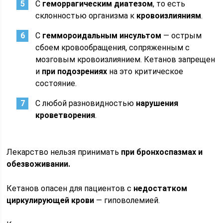
С
геморрагическим диатезом
, то есть
склонностью организма к
кровоизлияниям
.
С
геммороидальным инсультом
— острым
сбоем кровообращения, сопряженным с
мозговым кровоизлиянием. Кетанов запрещен
и
при подозрениях
на это критическое
состояние.
С любой разновидностью
нарушения
кроветворения
.
Лекарство нельзя принимать
при бронхоспазмах и
обезвоживании.
Кетанов опасен для пациентов с
недостатком
циркулирующей крови
— гиповолемией.