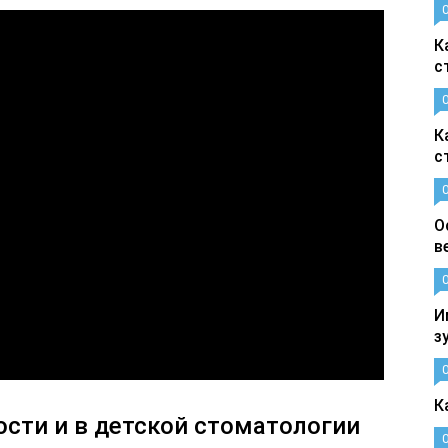
К
с
К
с
О
в
И
з
К
сти и в детской стоматологии