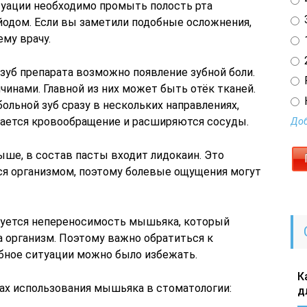
туации необходимо промыть полость рта
3
йодом. Если вы заметили подобные осложнения,
ему врачу.
1
2
зуб препарата возможно появление зубной боли.
инами. Главной из них может быть отёк тканей.
ольной зуб сразу в нескольких направлениях,
ушается кровообращение и расширяются сосуды.
Доб
ыше, в состав пасты входит лидокаин. Это
ся организмом, поэтому болевые ощущения могут
руется непереносимость мышьяка, который
 организм. Поэтому важно обратиться к
бное ситуации можно было избежать.
К
ках использования мышьяка в стоматологии:
д