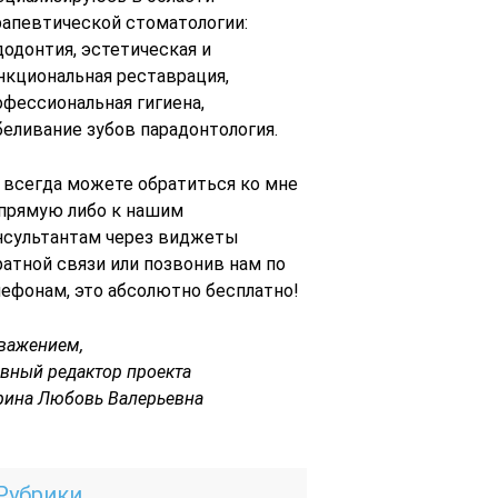
рапевтической стоматологии:
додонтия, эстетическая и
нкциональная реставрация,
офессиональная гигиена,
беливание зубов парадонтология.
 всегда можете обратиться ко мне
 прямую либо к нашим
нсультантам через виджеты
ратной связи или позвонив нам по
лефонам, это абсолютно бесплатно!
уважением,
авный редактор проекта
рина Любовь Валерьевна
Рубрики