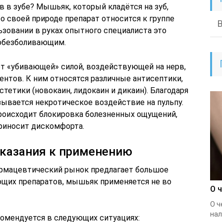
 в зубе? Мышьяк, который кладётся на зуб,
о своей природе препарат относится к группе
ьзовании в руках опытного специалиста это
обезболивающим.
ет «убивающей» силой, воздействующей на нерв,
ентов. К ним относятся различные антисептики,
тетики (новокаин, лидокаин и дикаин). Благодаря
вается некротическое воздействие на пульпу.
происходит блокировка болезненных ощущений,
приносит дискомфорта.
оказания к применению
армацевтический рынок предлагает большое
ющих препаратов, мышьяк применяется не во
О 
О ч
нал
омендуется в следующих ситуациях: