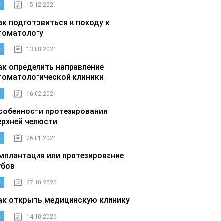
0
15.12.2021
ак подготовиться к походу к
томатологу
0
13.08.2021
ак определить направление
томатологической клиники
0
16.02.2021
собенности протезирования
ерхней челюсти
0
26.01.2021
мплантация или протезирование
убов
0
27.10.2020
ак открыть медицинскую клинику
0
14.10.2020