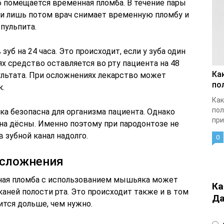
уб помещается временная пломба. В течение пары
 и лишь потом врач снимает временную пломбу и
пульпита.
уб на 24 часа. Это происходит, если у зуба один
ях средство оставляется во рту пациента на 48
Ка
ультата. При осложнениях лекарство может
по
к.
Как
пол
а безопасна для организма пациента. Однако
при
на дёсны. Именно поэтому при пародонтозе не
зубной канал надолго.
0
осложнения
ная пломба с использованием мышьяка может
Ка
аней полости рта. Это происходит также и в том
Да
ится дольше, чем нужно.
4