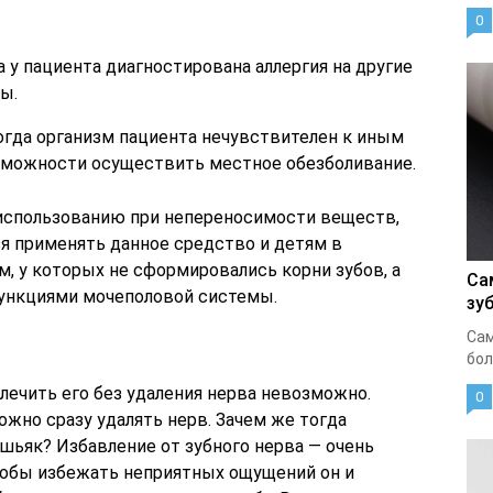
0
 у пациента диагностирована аллергия на другие
ы.
огда организм пациента нечувствителен к иным
зможности осуществить местное обезболивание.
 использованию при непереносимости веществ,
зя применять данное средство и детям в
м, у которых не сформировались корни зубов, а
Са
ункциями мочеполовой системы.
зу
Сам
бол
лечить его без удаления нерва невозможно.
0
жно сразу удалять нерв. Зачем же тогда
ьяк? Избавление от зубного нерва — очень
чтобы избежать неприятных ощущений он и