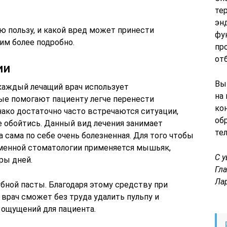
те
эн
ю пользу, и какой вред может принести
фу
м более подробно.
пр
от
ии
Вы
каждый лечащий врач использует
на
ые помогают пациенту легче перенести
ко
нако достаточно часто встречаются ситуации,
об
не обойтись. Данный вид лечения занимает
те
а сама по себе очень болезненная. Для того чтобы
еменной стоматологии применяется мышьяк,
С 
ры дней.
Гл
Ла
ной пасты. Благодаря этому средству при
врач сможет без труда удалить пульпу и
 ощущений для пациента.