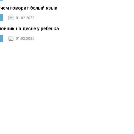
 чем говорит белый язык
0
01.02.2020
нойник на десне у ребенка
0
01.02.2020