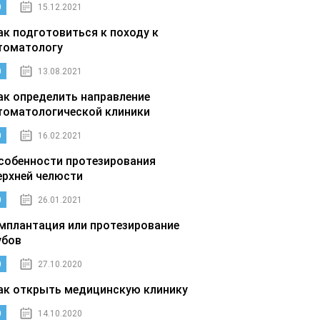
0
15.12.2021
ак подготовиться к походу к
томатологу
0
13.08.2021
ак определить направление
томатологической клиники
0
16.02.2021
собенности протезирования
ерхней челюсти
0
26.01.2021
мплантация или протезирование
убов
0
27.10.2020
ак открыть медицинскую клинику
0
14.10.2020