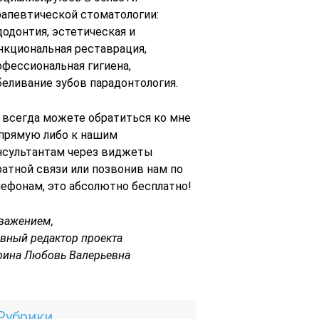
рапевтической стоматологии:
додонтия, эстетическая и
нкциональная реставрация,
офессиональная гигиена,
беливание зубов парадонтология.
 всегда можете обратиться ко мне
 прямую либо к нашим
нсультантам через виджеты
ратной связи или позвонив нам по
лефонам, это абсолютно бесплатно!
уважением,
авный редактор проекта
рина Любовь Валерьевна
Рубрики