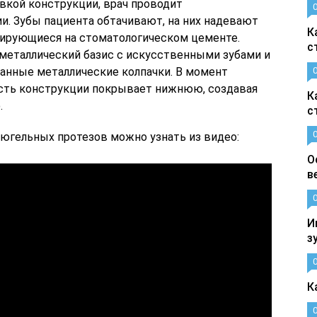
вкой конструкции, врач проводит
и. Зубы пациента обтачивают, на них надевают
К
сирующиеся на стоматологическом цементе.
с
 металлический базис с искусственными зубами и
нные металлические колпачки. В момент
часть конструкции покрывает нижнюю, создавая
К
.
с
югельных протезов можно узнать из видео:
О
в
И
з
К