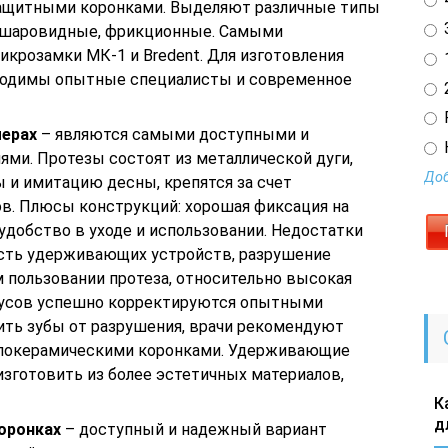
защитными коронками. Выделяют различные типы
3
, шаровидные, фрикционные. Самыми
крозамки МК-1 и Bredent. Для изготовления
1
бходимы опытные специалисты и современное
2
мерах
– являются самыми доступными и
ми. Протезы состоят из металлической дуги,
Доб
 и имитацию десны, крепятся за счет
. Плюсы конструкций: хорошая фиксация на
 удобство в уходе и использовании. Недостатки
сть удерживающих устройств, разрушение
 пользовании протеза, относительно высокая
нусов успешно корректируются опытными
ить зубы от разрушения, врачи рекомендуют
локерамическими коронками. Удерживающие
зготовить из более эстетичных материалов,
К
д
оронках
– доступный и надежный вариант