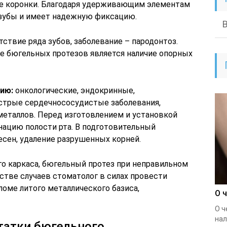
ие коронки. Благодаря удерживающим элементам
 зубы и имеет надежную фиксацию.
тствие ряда зубов, заболевание – пародонтоз.
е бюгельных протезов является наличие опорных
ию:
онкологические, эндокринные,
острые сердечнососудистые заболевания,
еталлов. Перед изготовлением и установкой
ацию полости рта. В подготовительный
есен, удаление разрушенных корней.
го каркаса, бюгельный протез при неправильном
стве случаев стоматолог в силах провести
ломе литого металлического базиса,
О 
О ч
нал
татки бюгельного