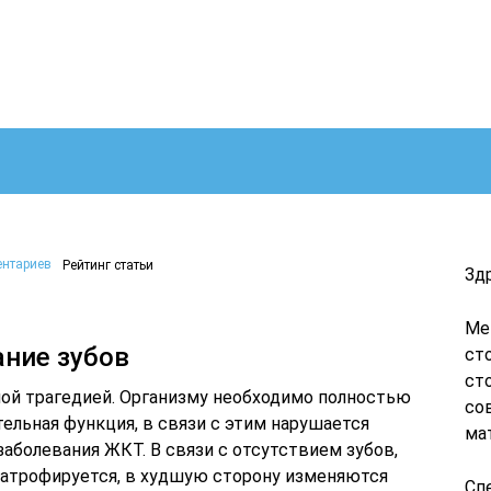
ентариев
Рейтинг статьи
Зд
Ме
ние зубов
ст
ст
шой трагедией. Организму необходимо полностью
со
ельная функция, в связи с этим нарушается
ма
аболевания ЖКТ. В связи с отсутствием зубов,
 атрофируется, в худшую сторону изменяются
Сп