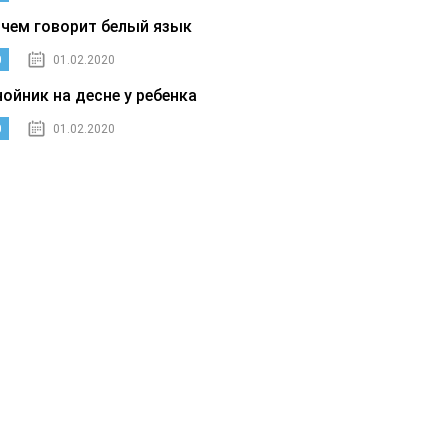
 чем говорит белый язык
0
01.02.2020
нойник на десне у ребенка
0
01.02.2020