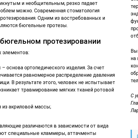
амкнутым и необщительным, резко падает
те
роблем можно. Современная стоматология
эн
ротезирования. Одним из востребованных и
фу
ляются бюгельные протезы.
пр
от
 бюгельном протезировании
Вы
х элементов:
на
ко
 – основа ортопедического изделия. За счет
об
печивается равномерное распределение давления
те
ищи. В результате этого, человек не испытывает
озникает травмирование мягких тканей ротовой
С 
Гл
 из акриловой массы;
Ла
вляющие различаются в зависимости от вида
яют специальные кламмеры, аттачменты