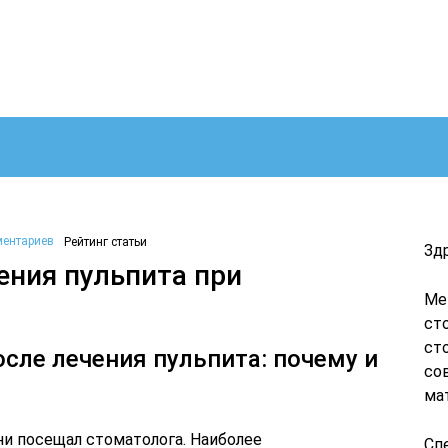
ментариев
Рейтинг статьи
Зд
ения пульпита при
Ме
ст
ст
осле лечения пульпита: почему и
со
ма
ни посещал стоматолога. Наиболее
Сп