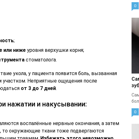
0
ность
;
 или ниже
уровня верхушки корня;
струмента
стоматолога.
твие укола, у пациента появится боль, вызванная
Са
м участком. Неприятные ощущения после
зу
людаться
от 3 до 7 дней
.
Сам
бол
и нажатии и накусывании:
0
аляются воспалённые нервные окончания, а затем
, то окружающие ткани тоже подвергаются
большим травмам.
Избежать этого невозможно
.