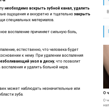
ьпу
необходимо вскрыть зубной канал, удалить
ые ощущения и аккуратно и тщательно
закрыть
щи специальных материалов.
бное воспаление причиняет сильную боль,
паление, естественно, что человека будет
косновении к нему. При удалении воспаления
езболивающий укол в десну
, что позволит
 воспаления и удалить больной нерв.
овек может наблюдать незначительные или
О 
бласти зуба.
О ч
нал