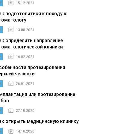
0
15.12.2021
ак подготовиться к походу к
томатологу
0
13.08.2021
ак определить направление
томатологической клиники
0
16.02.2021
собенности протезирования
ерхней челюсти
0
26.01.2021
мплантация или протезирование
убов
0
27.10.2020
ак открыть медицинскую клинику
0
14.10.2020