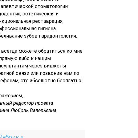
рапевтической стоматологии:
додонтия, эстетическая и
нкциональная реставрация,
офессиональная гигиена,
беливание зубов парадонтология.
 всегда можете обратиться ко мне
 прямую либо к нашим
нсультантам через виджеты
ратной связи или позвонив нам по
лефонам, это абсолютно бесплатно!
уважением,
авный редактор проекта
рина Любовь Валерьевна
Рубрики