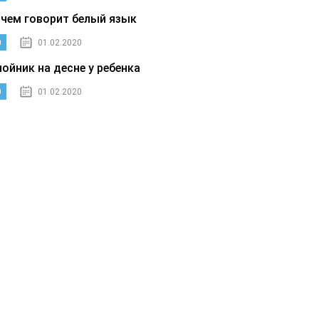
 чем говорит белый язык
0
01.02.2020
нойник на десне у ребенка
0
01.02.2020