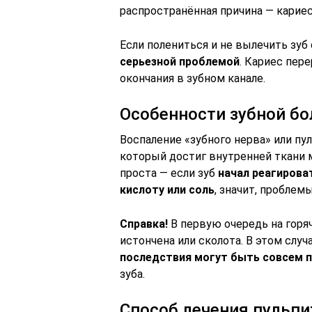
распространённая причина — кариес
Если полениться и не вылечить зу
серьезной проблемой
. Кариес пер
окончания в зубном канале.
Особенности зубной бо
Воспаление «зубного нерва» или пу
который достиг внутренней ткани 
проста — если зуб
начал реагирова
кислоту или соль
, значит, проблем
Справка!
В первую очередь на горяч
истончена или сколота. В этом случ
последствия могут быть совсем 
зуба.
Способ лечения пульпи