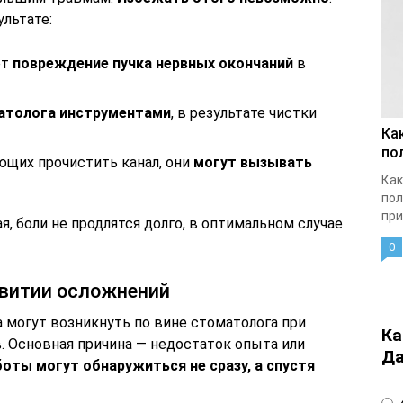
ультате:
ет
повреждение пучка нервных окончаний
в
атолога инструментами
, в результате чистки
Ка
по
ющих прочистить канал, они
могут вызывать
Как
пол
при
, боли не продлятся долго, в оптимальном случае
0
звитии осложнений
 могут возникнуть по вине стоматолога при
Ка
. Основная причина — недостаток опыта или
Да
оты могут обнаружиться не сразу, а спустя
4