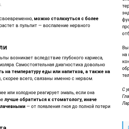
.
те
эн
б своевременно,
можно столкнуться с более
фу
ерастет в пульпит — воспаление нервного
пр
от
ли
Вы
на
льпы возникает вследствие глубокого кариеса,
ко
моляра. Самостоятельная диагностика довольно
об
ть на температуру еды или напитков, а также на
те
ы, скорее всего, связаны именно с нервом.
С 
ее или холодное реагирует эмаль, если она
Гл
ае
лучше обратиться к стоматологу, иначе
Ла
плачевными
— от появления гноя до полной потери
та