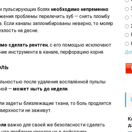
3
и пульсирующих болях
необходимо непременно
ружения проблемы перелечить зуб — снять пломбу
1
. Если каналы запломбированы неверно, то моляр
2
хлость на десне.
мо сделать рентген
, с его помощью исключают
чие инструмента в канале, перфорацию корня.
Доб
оль
ельностью после удаления воспалённой пульпы
нной —
может ныть до недели
.
ли задеты близлежащие ткани, то боль продлится
оверхности не заживут.
К
ели
важно для своей же безопасности сделать
д
 что проблема кроется не в действиях