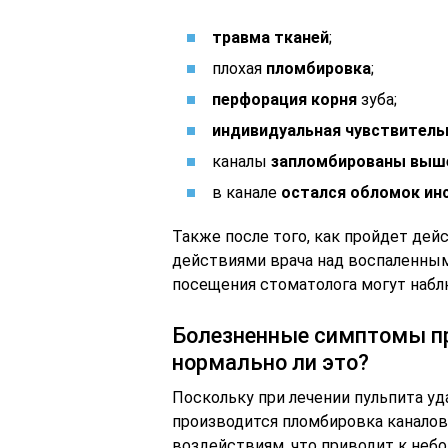
травма тканей
;
плохая
пломбировка
;
перфорация корня
зуба;
индивидуальная чувствитель
каналы
запломбированы выше
в канале
остался обломок ин
Также после того, как пройдет дейс
действиями врача над воспаленны
посещения стоматолога могут наб
Болезненные симптомы пр
нормально ли это?
Поскольку при лечении пульпита уд
производится пломбировка каналов
воздействиям, что приводит к не