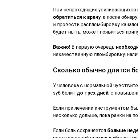
При непроходящих усиливающихся 
обратиться к врачу
, а после обна
и провести распломбировку каналов
будет ныть, может появиться припу
Важно!
В первую очередь
необходи
некачественную пломбировку, нали
Сколько обычно длится б
У человека с нормальной чувствит
зуб болит
до трех дней
, с повыше
Если при лечении инструментом бы
несколько дольше, пока ранки на п
Если боль сохраняется
больше нед
рентгеновский снимок и убедиться,