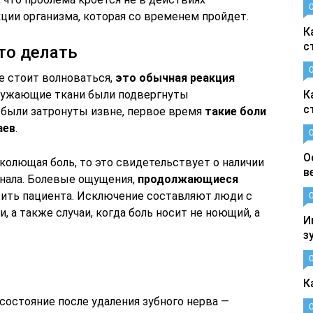
кции организма, которая со временем пройдет.
К
с
то делать
не стоит волноваться,
это обычная реакция
кружающие ткани были подвергнуты
К
с
были затронуты извне, первое время
такие боли
аев
.
О
колющая боль, то это свидетельствует о наличии
в
нала. Болевые ощущения,
продолжающиеся
ить пациента. Исключение составляют люди с
 а также случаи, когда боль носит не ноющий, а
И
з
К
состояние после удаления зубного нерва —