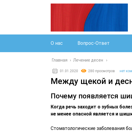
О нас
Вопрос-Ответ
Главная
›
Лечение десен
01.01.2020
280 просмотров
нет ко
Между щекой и дес
Почему появляется ши
Когда речь заходит о зубных боле
не менее опасной является и шишк
Стоматологические заболевания бо