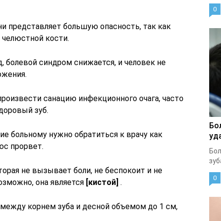
0
ни представляет большую опасность, так как
 челюстной кости.
д, болевой синдром снижается, и человек не
ожения.
произвести санацию инфекционного очага, часто
доровый зуб.
Бо
ие больному нужно обратиться к врачу как
уд
юс прорвет.
Бол
зуб
торая не вызывает боли, не беспокоит и не
0
возможно, она является
[кистой]
.
 между корнем зуба и десной объемом до 1 см,