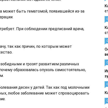
К
с
ба может быть гематомой, появившейся из-за
ерации.
К
требует. При соблюдении предписаний врача,
с
ачу, так как причин, по которым может
О
жество.
в
езобидными и грозят развитием различных
 почему образовалась опухоль самостоятельно,
И
м.
з
олевания десен у детей. Так как под молочными
К
нных, любое заболевание может спровоцировать
ие.