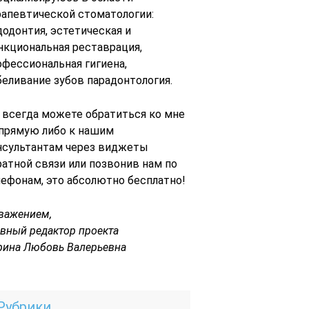
рапевтической стоматологии:
додонтия, эстетическая и
нкциональная реставрация,
офессиональная гигиена,
беливание зубов парадонтология.
 всегда можете обратиться ко мне
 прямую либо к нашим
нсультантам через виджеты
ратной связи или позвонив нам по
лефонам, это абсолютно бесплатно!
уважением,
авный редактор проекта
рина Любовь Валерьевна
Рубрики