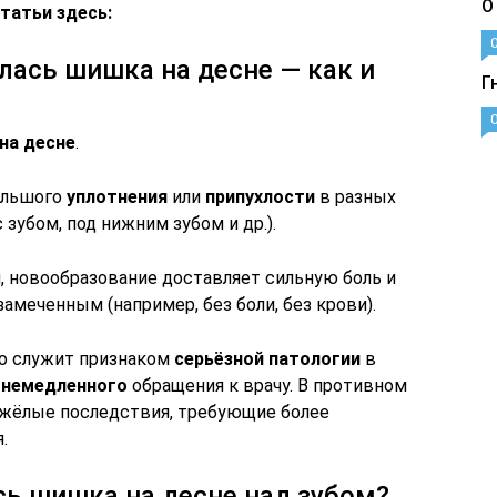
О
татьи здесь:
лась шишка на десне — как и
Г
на десне
.
ольшого
уплотнения
или
припухлости
в разных
 зубом, под нижним зубом и др.).
, новообразование доставляет сильную боль и
амеченным (например, без боли, без крови).
то служит признаком
серьёзной патологии
в
т
немедленного
обращения к врачу. В противном
яжёлые последствия, требующие более
.
сь шишка на десне над зубом?