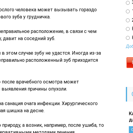
3
ослого человека может вызывать гораздо
1
ого зуба у грудничка.
2
неправильное расположение, в связи с чем
 давит на соседний зуб.
Доб
 этом случае зубу не удастся. Иногда из-за
еправильно расположенный зуб приходится
о после врачебного осмотра может
я выявления причины опухоли.
а санация очага инфекции. Хирургического
ая шишка на десне.
К
д
природу, а возник, например, после ушиба, то
сервативными методами лечения.