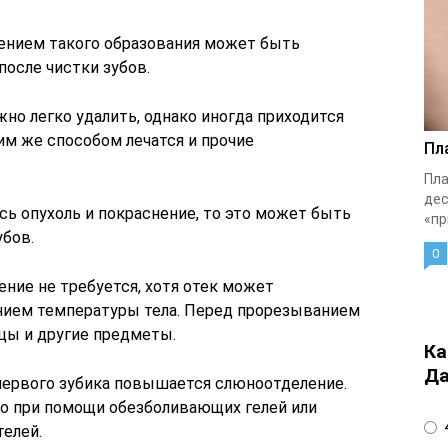
нием такого образования может быть
после чистки зубов.
но легко удалить, однако иногда приходится
ким же способом лечатся и прочие
Пл
Пла
дес
ись опухоль и покраснение, то это может быть
«пр
бов.
0
ение не требуется, хотя отек может
ием температуры тела. Перед прорезыванием
ьцы и другие предметы.
Ка
Да
 первого зубика повышается слюноотделение.
о при помощи обезболивающих гелей или
4
елей.