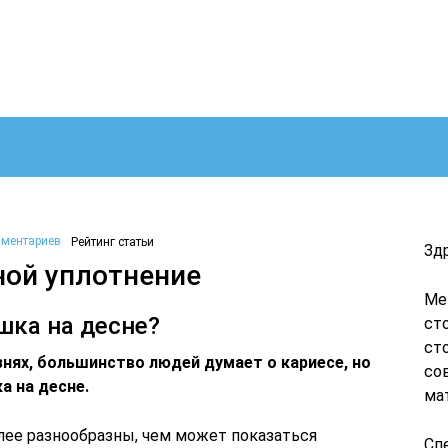
мментариев
Рейтинг статьи
Зд
ной уплотнение
Ме
шка на десне?
ст
ст
знях, большинство людей думает о кариесе, но
со
а на десне.
ма
лее разнообразны, чем может показаться
Сп