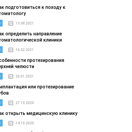
ак подготовиться к походу к
томатологу
0
13.08.2021
ак определить направление
томатологической клиники
0
16.02.2021
собенности протезирования
ерхней челюсти
0
26.01.2021
мплантация или протезирование
убов
0
27.10.2020
ак открыть медицинскую клинику
0
14.10.2020