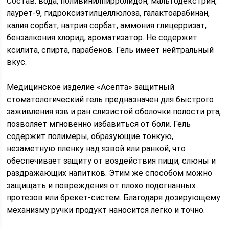
Состав: вода, поливинилпирролидон, мальтодекстрин,
лаурет-9, гидроксиэтилцеллюлоза, галактоарабинан,
калия сорбат, натрия сорбат, аммония глицерризат,
бензалкония хлорид, ароматизатор. Не содержит
ксилита, спирта, парабенов. Гель имеет нейтральный
вкус.
Медицинское изделие «Асепта» защитный
стоматологический гель предназначен для быстрого
заживления язв и ран слизистой оболочки полости рта,
позволяет мгновенно избавиться от боли. Гель
содержит полимеры, образующие тонкую,
незаметную пленку над язвой или ранкой, что
обеспечивает защиту от воздействия пищи, слюны и
раздражающих напитков. Этим же способом можно
защищать и повреждения от плохо подогнанных
протезов или брекет-систем. Благодаря дозирующему
механизму ручки продукт наносится легко и точно.