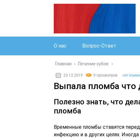
О нас
Вопрос-Ответ
Главная
›
Лечение зубов
23.12.2019
9 просмотров
нет комм
Выпала пломба что 
Полезно знать, что де
пломба
Временные пломбы ставятся перед 
инфекцию и в других целях. Иногда