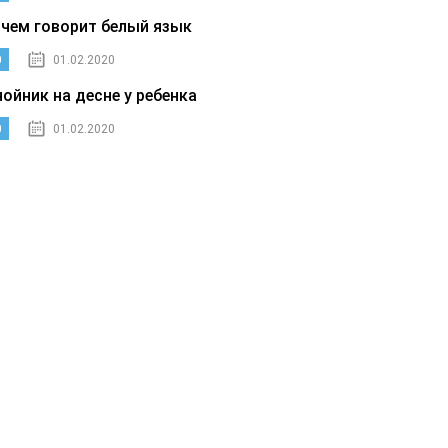
 чем говорит белый язык
0
01.02.2020
нойник на десне у ребенка
0
01.02.2020