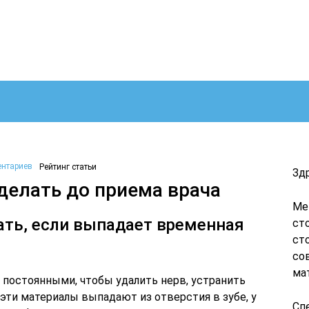
ентариев
Рейтинг статьи
Зд
делать до приема врача
Ме
лать, если выпадает временная
ст
ст
со
ма
постоянными, чтобы удалить нерв, устранить
 эти материалы выпадают из отверстия в зубе, у
Сп