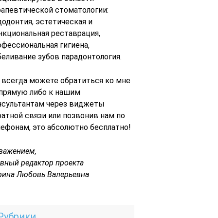
рапевтической стоматологии:
додонтия, эстетическая и
нкциональная реставрация,
офессиональная гигиена,
беливание зубов парадонтология.
 всегда можете обратиться ко мне
 прямую либо к нашим
нсультантам через виджеты
ратной связи или позвонив нам по
лефонам, это абсолютно бесплатно!
уважением,
авный редактор проекта
рина Любовь Валерьевна
Рубрики