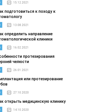
0
15.12.2021
ак подготовиться к походу к
томатологу
0
13.08.2021
ак определить направление
томатологической клиники
0
16.02.2021
собенности протезирования
ерхней челюсти
0
26.01.2021
мплантация или протезирование
убов
0
27.10.2020
ак открыть медицинскую клинику
0
14.10.2020