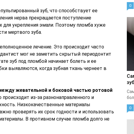
0
пульпированный зуб, что способствует ее
ления нерва прекращается поступление
 для укрепления эмали. Поэтому пломба хуже
ти мертвого зуба.
неполноценное лечение. Это происходит часто
а дантист мог не заметить скрытый периодонтит
тате зуб под пломбой начинает болеть и ее
ки выявляются, когда зубная ткань чернеет в
Са
зу
ежду жевательной и боковой частью ротовой
Сам
о происходит из-за разнонаправленного и
бол
рхность. Низкокачественные материалы
0
ажно проверять их срок годности и использовать
атериалы. В противном случае пломба долго не