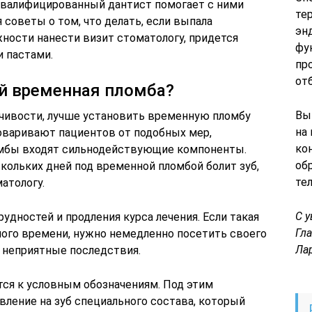
Квалифицированный дантист помогает с ними
те
советы о том, что делать, если выпала
эн
ности нанести визит стоматологу, придется
фу
 пастами.
пр
от
ой временная пломба?
Вы
чивости, лучше установить временную пломбу
на
оваривают пациентов от подобных мер,
ко
омбы входят сильнодействующие компоненты.
об
скольких дней под временной пломбой болит зуб,
те
атологу.
С 
удностей и продления курса лечения. Если такая
Гл
ого времени, нужно немедленно посетить своего
Ла
т неприятные последствия.
тся к условным обозначениям. Под этим
вление на зуб специального состава, который