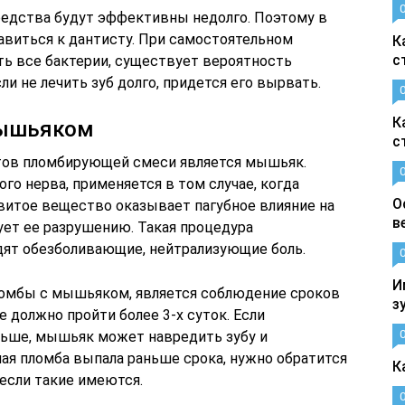
едства будут эффективны недолго. Поэтому в
авиться к дантисту. При самостоятельном
К
с
ть все бактерии, существует вероятность
ли не лечить зуб долго, придется его вырвать.
К
мышьяком
с
тов пломбирующей смеси является мышьяк.
го нерва, применяется в том случае, когда
О
итое вещество оказывает пагубное влияние на
в
ует ее разрушению. Такая процедура
одят обезболивающие, нейтрализующие боль.
И
омбы с мышьяком, является соблюдение сроков
з
е должно пройти более 3-х суток. Если
ьше, мышьяк может навредить зубу и
ая пломба выпала раньше срока, нужно обратится
К
 если такие имеются.