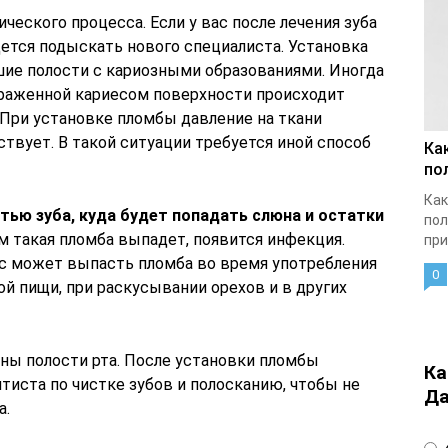
еского процесса. Если у вас после лечения зуба
ется подыскать нового специалиста. Установка
ие полости с кариозными образованиями. Иногда
раженной кариесом поверхности происходит
 При установке пломбы давление на ткани
ствует. В такой ситуации требуется иной способ
Ка
по
Как
тью зуба, куда будет попадать слюна и остатки
пол
м такая пломба выпадет, появится инфекция.
при
вас может выпасть пломба во время употребления
0
ой пищи, при раскусывании орехов и в других
ы полости рта. После установки пломбы
Ка
тиста по чистке зубов и полосканию, чтобы не
Да
а.
4