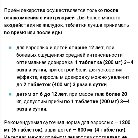
Приём лекарства осуществляется только
после
ознакомления с инструкцией
. Для более мягкого
воздействия на желудок, таблетки лучше принимать
во время
или
после еды
.
для взрослых и детей
старше 12 лет
, при
болевых ощущениях средней интенсивности,
оптимальная дозировка:
1 таблетка (200 мг) 3—4
раза в сутки
; при острой боли, для ускорения
эффекта, взрослым дозировку можно увеличит
до
2 таблеток (400 мг) 3 раза в сутки
;
детям
от 6 до 12 лет
, при массе тела
более 20
кг
, допустим приём
по 1 таблетке (200 мг) 3—4
раза в сутки
.
Рекомендуемая суточная норма для взрослых —
1200
мг (6 таблеток)
, а для детей —
800 мг (4 таблетки)
.
Интервал между приёмом лекарства составляет
не