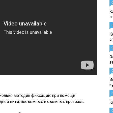
К
с
К
с
О
в
И
з
колько методик фиксации: при помощи
дной нити, несъемных и съемных протезов.
К