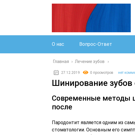
О нас
Вопрос-Ответ
Главная
›
Лечение зубов
27.12.2019
0 просмотров
нет комм
Шинирование зубов
Современные методы ш
после
Пародонтит является одним из сам
стоматологии. Основным его симпт