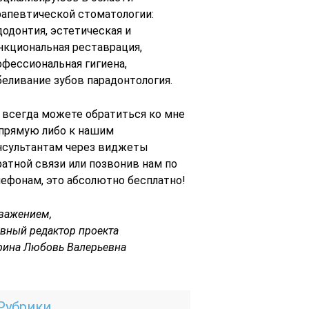
рапевтической стоматологии:
додонтия, эстетическая и
нкциональная реставрация,
офессиональная гигиена,
беливание зубов парадонтология.
 всегда можете обратиться ко мне
 прямую либо к нашим
нсультантам через виджеты
ратной связи или позвонив нам по
лефонам, это абсолютно бесплатно!
уважением,
авный редактор проекта
рина Любовь Валерьевна
Рубрики