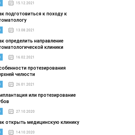
0
15.12.2021
ак подготовиться к походу к
томатологу
0
13.08.2021
ак определить направление
томатологической клиники
0
16.02.2021
собенности протезирования
ерхней челюсти
0
26.01.2021
мплантация или протезирование
убов
0
27.10.2020
ак открыть медицинскую клинику
0
14.10.2020