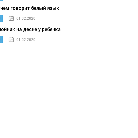
 чем говорит белый язык
0
01.02.2020
нойник на десне у ребенка
0
01.02.2020