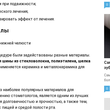
м при подвижности;
0
ского лечения;
озировать эффект от лечения.
алы
 нижней челюсти
цедуре были задействованы разные материалы.
 шины из стекловолокна, полиэтилена, шелка
Са
применяется керамика и металлокерамика для
зу
Сам
бол
0
 из наиболее популярных материалов для
ению стоматологов, является одним из лучших
я долговечностью и прочностью, а также тем,
с пищей и средой полости рта.