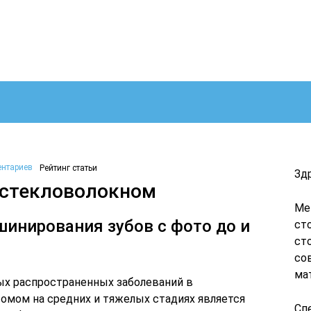
ентариев
Рейтинг статьи
Зд
 стекловолокном
Ме
инирования зубов с фото до и
ст
ст
со
ма
ых распространенных заболеваний в
омом на средних и тяжелых стадиях является
Сп