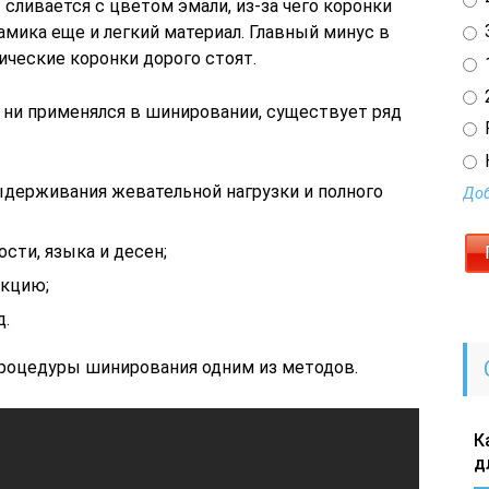
 сливается с цветом эмали, из-за чего коронки
3
амика еще и легкий материал. Главный минус в
мические коронки дорого стоят.
1
2
 ни применялся в шинировании, существует ряд
ыдерживания жевательной нагрузки и полного
Доб
сти, языка и десен;
икцию;
д.
процедуры шинирования одним из методов.
К
д