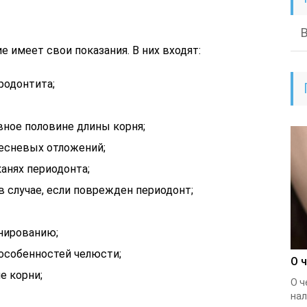
е имеет свои показания. В них входят:
родонтита;
вное половине длины корня;
есневых отложений;
анях периодонта;
в случае, если поврежден периодонт;
нированию;
особенностей челюсти;
О 
е корни;
О ч
нал