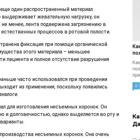
 еще один распространенный материал.
о выдерживает жевательную нагрузку, он
 не менее, лента подвержена загрязнению в
и естественных процессов в ротовой полости.
странена фиксация при помощи органической
Ка
мущества этого материала – меньшее
по
ти пациента и полное отсутствие разрушения
Как
пол
при
раньше часто использовался при проведении
0
выходит из применения, поскольку появились
налоги.
ал для изготовления несъемных коронок. Он
ю и долговечностью, однако выделяется во рту и
Ка
 варианты.
Да
 производства несъемных коронок. Она очень
4