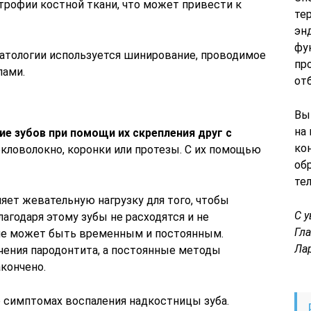
трофии костной ткани, что может привести к
те
эн
фу
матологии используется шинирование, проводимое
пр
лами.
от
Вы
на
е зубов при помощи их скрепления друг с
ко
текловолокно, коронки или протезы. С их помощью
об
те
яет жевательную нагрузку для того, чтобы
С 
агодаря этому зубы не расходятся и не
Гл
ие может быть временным и постоянным.
Ла
чения пародонтита, а постоянные методы
акончено.
о симптомах воспаления надкостницы зуба.