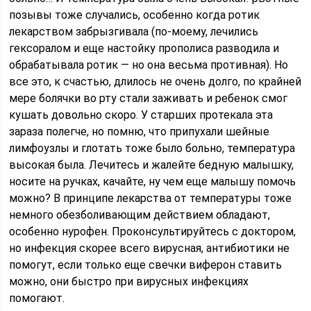
позывы тоже случались, особенно когда ротик
лекарством забрызгивала (по-моему, лечились
гексоралом и еще настойку прополиса разводила и
обрабатывала ротик — но она весьма противная). Но
все это, к счастью, длилось не очень долго, по крайней
мере болячки во рту стали заживать и ребенок смог
кушать довольно скоро. У старших протекала эта
зараза полегче, но помню, что припухали шейные
лимфоузлы и глотать тоже было больно, температура
высокая была. Лечитесь и жалейте бедную малышку,
носите на ручках, качайте, ну чем еще малышу помочь
можно? В принципе лекарства от температуры тоже
немного обезболивающим действием обладают,
особенно нурофен. Проконсультируйтесь с доктором,
но инфекция скорее всего вирусная, антибиотики не
помогут, если только еще свечки виферон ставить
можно, они быстро при вирусных инфекциях
помогают.