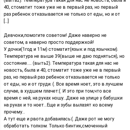
(выть2). Температура такая для нас не новость, была и
40, стоматит тоже уже не в первый раз, но первый
раз ребенок отказывается не только от еды, но и от
[...]
Девчоки,помогите советом! Даже наверно не
советом, а наверно просто поддержкой!
У дочки(1год и 11м) стоматит(язык и под язычком).
Температура не выше 39(выше не даю подняться), но
состояние….. (выть2). Температура такая для нас не
новость, была и 40, стоматит тоже уже не в первый
раз, но первый раз ребенок отказывается не только
от еды, но и от груди. (. Все время ноет, это в лучшем
случае, в худшем плачет:(. И это при том,что все
время с ней, на руках ношу…Даже на улице у бабушки
на руках и то ноет…Еще и зубы вылазят ко всему
прочему…
А тут еще и рвота добавилась:(. Даже рот не могу
обработать толком. Только бинтик,смоченный