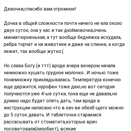
Девочки,спасибо вам огромное!
Дочка в общей сложности почти ничего не ела около
двух суток, она у нас и так дюймовочка,очень
миниатюрненькая, а тут вообще бедняжка исхудала,
ребра торчат и на животике и даже на спинке, а когда
лежит, так вообще жутко:(.
Но слава Богу (и ттт) вроде вчера вечером начала
немножко кушать грудное молочко…И ночью тоже
понемножку прикладывалась. Температура конечно
еще держится, нурофен тоже даю,но вот сегодня
получаются уже 4-ые сутки, пока еще не давала,но
думаю надо будет опять дать, там вроде в
инструкции написано что в кач-ве обезб-щего можно
до 5 суток давать. И таблеточки стараемся
рассасывать от стоматита,которые врач
посоветовала(лизобакт), всякие