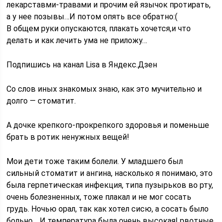
лекарставми-травами и прочим ей язычок протирать,
а у нее позывы…И потом опять все обратно:(
В общем руки опускаются, плакать хочется,и что
делать и как лечить ума не приложу…
Подпишись на канал Lisa в Яндекс.Дзен
Со слов иных знакомых знаю, как это мучительно и
долго — стоматит.
А дочке крепкого-прокрепкого здоровья и поменьше
брать в ротик ненужных вещей!
Мои дети тоже таким болели. У младшего был
сильный стоматит и ангина, насколько я понимаю, это
была герпетическая инфекция, типа пузырьков во рту,
очень болезненных, тоже плакал и не мог сосать
грудь. Ночью орал, так как хотел сисю, а сосать было
больно… И температура была очень высокая! рвотные