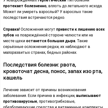
У новорождённых
герпетический
тип болезни
протекает болезненно
, вплоть до летального исхода.
Может ли умереть взрослый? У взрослых такие
последствия встречаются редко.
Справка!
Осложнения могут
привести к лишению всех
зубов
на повреждённой стороне челюсти или на
месте щеки
останется большая дыра
. Такие
серьёзные осложнения редки, их наблюдают в
малоразвитых странах, бедных районах.
Последствия болезни: рвота,
кровоточат десна, понос, запах изо рта,
кашель
Лечение зависит от причины возникновения
заболевания. Если причина в инфекции,
выписывают
противовирусные
, противогрибковые,
обезболивающие средства и витаминные комплексы.