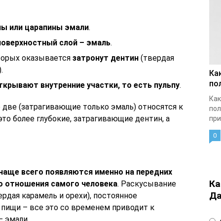
ы или царапины эмали
.
поверхностный слой – эмаль
.
торых оказывается
затронут дентин
(твердая
.
Ка
по
ткрывают внутренние участки, то есть пульпу
.
Как
 две (затрагивающие только эмаль) относятся к
пол
то более глубокие, затрагивающие дентин, а
при
0
чаще всего появляются именно на передних
Ка
го отношения самого человека
. Раскусывание
Да
рдая карамель и орехи), постоянное
пищи – все это со временем приводит к
 эмали.
4