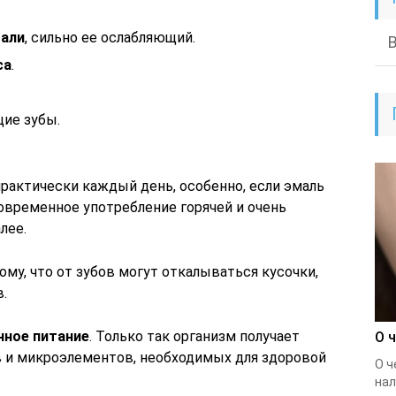
мали
, сильно ее ослабляющий.
са
.
щие зубы.
рактически каждый день, особенно, если эмаль
овременное употребление горячей и очень
лее.
ому, что от зубов могут откалываться кусочки,
.
нное питание
. Только так организм получает
О 
 и микроэлементов, необходимых для здоровой
О ч
нал