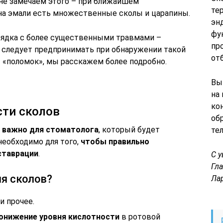
не замечаем этого – при ближайшем
те
на эмали есть множественные сколы и царапины.
эн
фу
орядка с более существенными травмами –
пр
е следует предпринимать при обнаружении такой
от
 «поломок», мы расскажем более подробно.
Вы
на
ко
сти сколов
об
а важно для стоматолога
, который будет
те
необходимо для того,
чтобы правильно
ставрации
.
С 
Гл
ия сколов?
Ла
и прочее.
онижение уровня кислотности
в ротовой