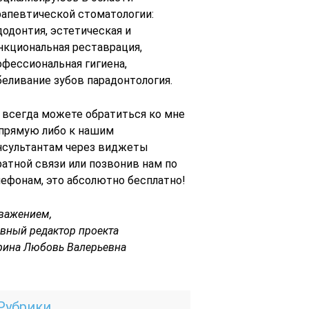
рапевтической стоматологии:
додонтия, эстетическая и
нкциональная реставрация,
офессиональная гигиена,
беливание зубов парадонтология.
 всегда можете обратиться ко мне
 прямую либо к нашим
нсультантам через виджеты
ратной связи или позвонив нам по
лефонам, это абсолютно бесплатно!
уважением,
авный редактор проекта
рина Любовь Валерьевна
Рубрики