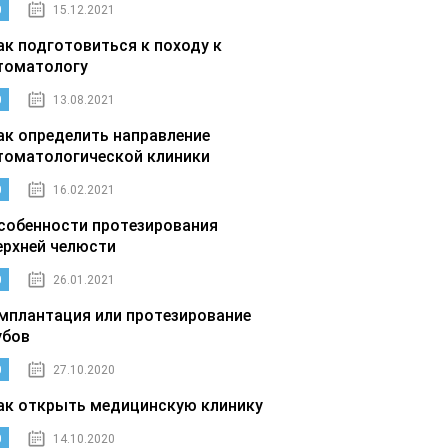
0
15.12.2021
ак подготовиться к походу к
томатологу
0
13.08.2021
ак определить направление
томатологической клиники
0
16.02.2021
собенности протезирования
ерхней челюсти
0
26.01.2021
мплантация или протезирование
убов
0
27.10.2020
ак открыть медицинскую клинику
0
14.10.2020