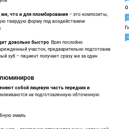
уба.
О
же, что и для пломбирования
– это композиты,
ную твердую форму под воздействием
Г
.
одит довольно быстро
. Врач послойно
врежденный участок, предварительно подготовив
ый зуб – пациент получает сразу же за один
 люминиров
еняют собой лицевую часть передних и
риклеиваются на подготовленную обточенную
бную эмаль.