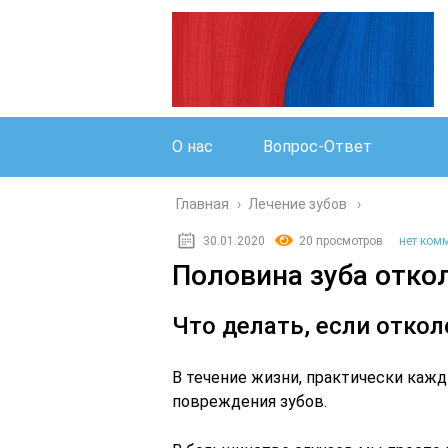
О нас
Вопрос-Ответ
Главная
›
Лечение зубов
30.01.2020
20 просмотров
нет ком
Половина зуба отко
Что делать, если откол
В течение жизни, практически кажд
повреждения зубов.