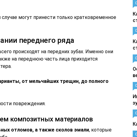
К
 случае могут принести только кратковременное
с
ании переднего ряда
К
с
всего происходят на передних зубах. Именно они
также на переднюю часть лица приходится
тера.
О
в
рианты, от мельчайших трещин, до полного
И
з
ности повреждения.
ием композитных материалов
К
ьных отломов, а также сколов эмали
, которые