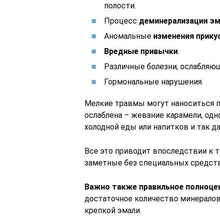
полости.
Процесс
деминерализации э
Аномальные
изменения прику
Вредные привычки
.
Различные болезни, ослабляю
Гормональные нарушения.
Мелкие травмы могут наноситься п
ослаблена – жевание карамели, одн
холодной еды или напитков и так да
Все это приводит впоследствии к т
заметные без специальных средств
Важно также правильное полноце
достаточное количество минералов
крепкой эмали.