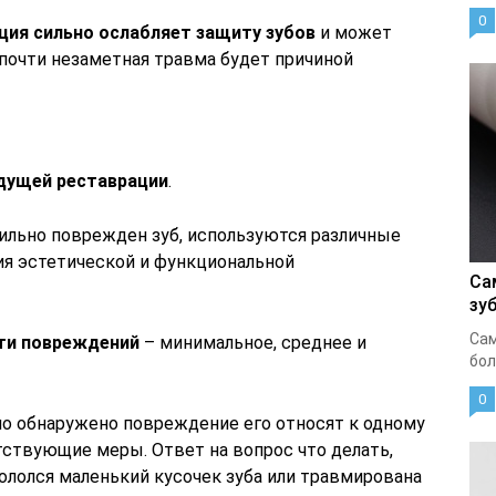
0
ция сильно ослабляет защиту зубов
и может
и почти незаметная травма будет причиной
дущей реставрации
.
сильно поврежден зуб, используются различные
я эстетической и функциональной
Са
зу
Сам
ти повреждений
– минимальное, среднее и
бол
0
но обнаружено повреждение его относят к одному
ствующие меры. Ответ на вопрос что делать,
кололся маленький кусочек зуба или травмирована