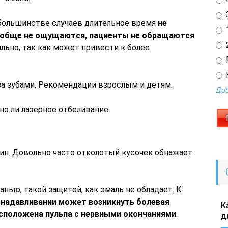
3
большинстве случаев длительное время
не
1
ообще не ощущаются, пациенты не обращаются
2
ильно, так как может привести к более
за зубами. Рекомендации взрослым и детям.
Доб
о ли лазерное отбеливание.
ин. Довольно часто отколотый кусочек обнажает
анью, такой защитой, как эмаль не обладает. К
и надавливании может возникнуть болевая
К
расположена пульпа с нервными окончаниями
.
д