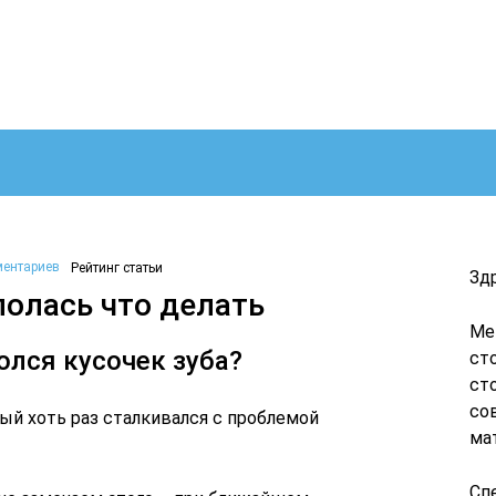
ментариев
Рейтинг статьи
Зд
лолась что делать
Ме
олся кусочек зуба?
ст
ст
со
ый хоть раз сталкивался с проблемой
ма
Сп