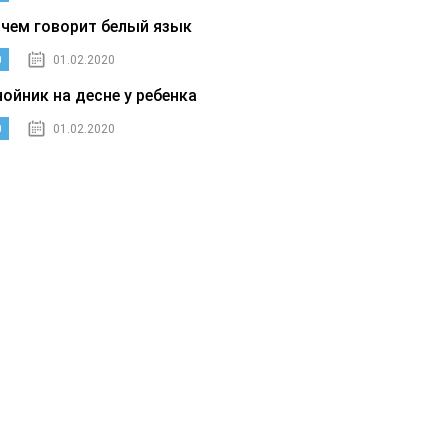
 чем говорит белый язык
0
01.02.2020
нойник на десне у ребенка
0
01.02.2020