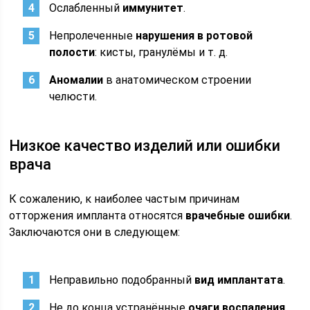
Ослабленный
иммунитет
.
Непролеченные
нарушения в ротовой
полости
: кисты, гранулёмы и т. д.
Аномалии
в анатомическом строении
челюсти.
Низкое качество изделий или ошибки
врача
К сожалению, к наиболее частым причинам
отторжения импланта относятся
врачебные ошибки
.
Заключаются они в следующем:
Неправильно подобранный
вид имплантата
.
Не до конца устранённые
очаги воспаления