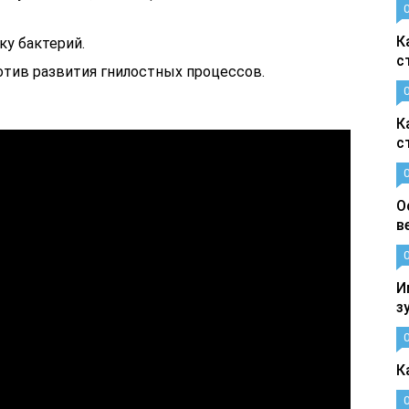
К
у бактерий.
с
тив развития гнилостных процессов.
К
с
О
в
И
з
К