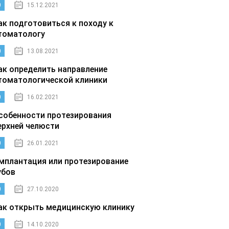
0
15.12.2021
ак подготовиться к походу к
томатологу
0
13.08.2021
ак определить направление
томатологической клиники
0
16.02.2021
собенности протезирования
ерхней челюсти
0
26.01.2021
мплантация или протезирование
убов
0
27.10.2020
ак открыть медицинскую клинику
0
14.10.2020