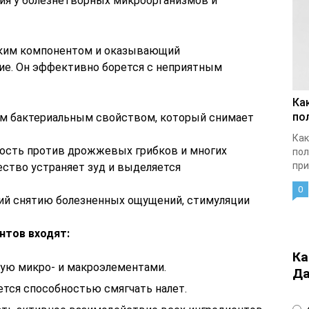
ия у болезнетворных микроорганизмов и
ским компонентом и оказывающий
ие. Он эффективно борется с неприятным
Ка
по
ым бактериальным свойством, который снимает
Как
ость против дрожжевых грибков и многих
пол
при
ство устраняет зуд и выделяется
0
ий снятию болезненных ощущений, стимуляции
нтов входят:
Ка
ую микро- и макроэлементами.
Да
ется способностью смягчать налет.
4