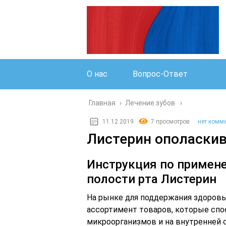
О нас
Вопрос-Ответ
Главная
›
Лечение зубов
11.12.2019
7 просмотров
нет комм
Листерин ополаскив
Инструкция по примен
полости рта Листерин
На рынке для поддержания здоровь
ассортимент товаров, которые сп
микроорганизмов и на внутренней ст