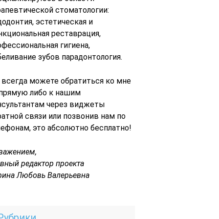
рапевтической стоматологии:
додонтия, эстетическая и
нкциональная реставрация,
офессиональная гигиена,
беливание зубов парадонтология.
 всегда можете обратиться ко мне
 прямую либо к нашим
нсультантам через виджеты
ратной связи или позвонив нам по
лефонам, это абсолютно бесплатно!
уважением,
авный редактор проекта
рина Любовь Валерьевна
Рубрики