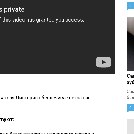
0
Са
зу
Сам
ателя Листерин обеспечивается за счет
бол
0
твуют: