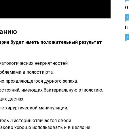
О
Г
ванию
ерин будет иметь положительный результат
матологических неприятностей.
блемами в полости рта.
но проявляющегося дурного запаха.
состояний, имеющих бактериальную этиологию.
их деснах.
е хирургической манипуляции.
тель Листерин отличается своей
аково хорошо использовать и в целях не