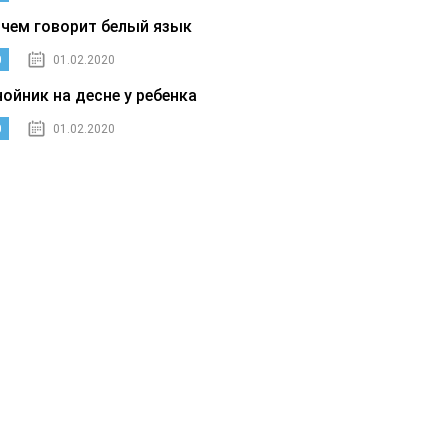
 чем говорит белый язык
0
01.02.2020
нойник на десне у ребенка
0
01.02.2020