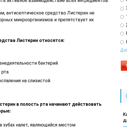
ать активное взаимодействие всех ингредиентов.
3
м, антисептическое средство Листерин не
1
орных микроорганизмов и препятствует их
2
едства Листерин относятся:
Доб
недеятельности бактерий.
 рта.
оспаления на слизистой.
стерин в полость рта начинают действовать
орые:
К
д
 зубах налет, являющийся местом