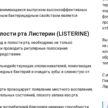
те
, занимающихся выпуском высокоэффективных
эн
ьным бактерицидным свойством является
фу
пр
от
лости рта Листерин (LISTERINE)
Вы
 в полости рта, необходимо не только
на
 и проводить регулярные полоскания
ко
редствами.
об
те
ильнодействующих ополаскивателей, помогающих
едных бактерий и очищать зубы и слизистую от
С 
Гл
Ла
рта провоцирует появление местного воспаления,
ельных состояний, плохого запаха изо рта.
и потребителей благодаря наличию способности