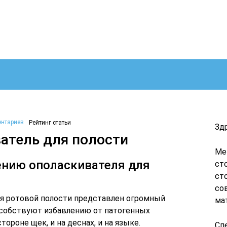
ентариев
Рейтинг статьи
Зд
атель для полости
Ме
ению ополаскивателя для
ст
ст
со
я ротовой полости представлен огромный
ма
особствуют избавлению от патогенных
ороне щек, и на деснах, и на языке.
Сп