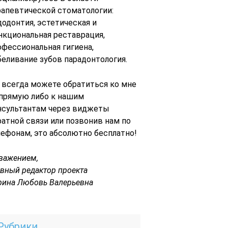
рапевтической стоматологии:
додонтия, эстетическая и
нкциональная реставрация,
офессиональная гигиена,
беливание зубов парадонтология.
 всегда можете обратиться ко мне
 прямую либо к нашим
нсультантам через виджеты
ратной связи или позвонив нам по
лефонам, это абсолютно бесплатно!
уважением,
авный редактор проекта
рина Любовь Валерьевна
Рубрики