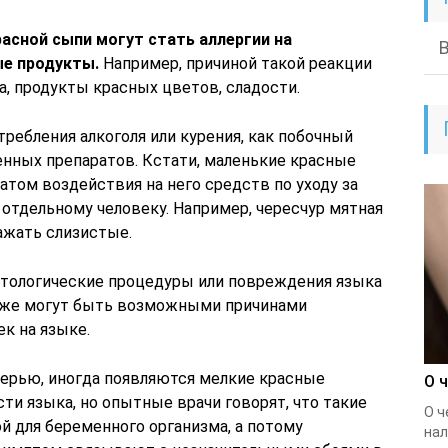
асной сыпи могут стать аллергии на
е продукты.
Например, причиной такой реакции
а, продукты красных цветов, сладости.
требления алкоголя или курения, как побочный
нных препаратов. Кстати, маленькие красные
татом воздействия на него средств по уходу за
т отдельному человеку. Например, чересчур мятная
ажать слизистые.
атологические процедуры или повреждения языка
акже могут быть возможными причинами
к на языке.
ерью, иногда появляются мелкие красные
О 
ти языка, но опытные врачи говорят, что такие
О ч
й для беременного организма, а потому
нал