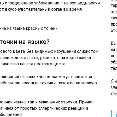
ь определенное заболевание – не зря ведь врачи
те
тот вкусочувствительный орган во время
эн
фу
пр
ние на языке красных точек?
от
точки на языке?
Вы
на
зового цвета, без видимых нарушений слизистой,
ко
 или желтые пятна, разве что на корне языка
об
личества налета светлого цвета.
те
болеваний на языке человека могут появиться
С 
 небольшие красные точечки, похожие на мелкую
Гл
Ла
сочки языка, так и маленькие язвочки. Причин
ачиная от простых аллергических реакций и
аболеваний.