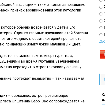
рибковой инфекции – также является появление
3
овной признак возникновения этой патологии –
1
2
 которое обычно встречается у детей. Его
терии. Один из главных признаков этой болезни
ают его медики, глоссит, который проявляется
Доб
ек, придающих языку яркий малиновый цвет.
ждается повышением температуры тела,
щущениями во время глотания, увеличением
аметно переходит в стрептококковую ангину.
олевание протекает незаметно – так называемая
К
адка – серьезное, остро протекающее
д
ерпеса Эпштейна-Барр. Оно сопровождается не