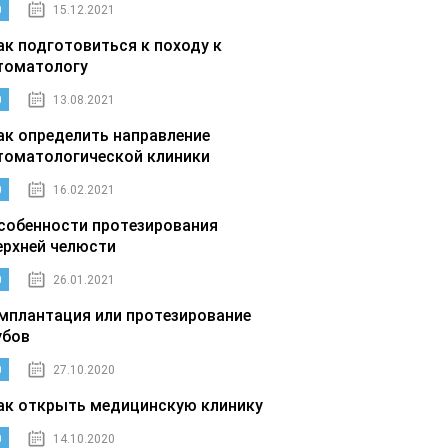
0
15.12.2021
ак подготовиться к походу к
томатологу
0
13.08.2021
ак определить направление
томатологической клиники
0
16.02.2021
собенности протезирования
ерхней челюсти
0
26.01.2021
мплантация или протезирование
убов
0
27.10.2020
ак открыть медицинскую клинику
0
14.10.2020