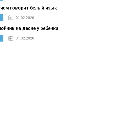
 чем говорит белый язык
0
01.02.2020
нойник на десне у ребенка
0
01.02.2020