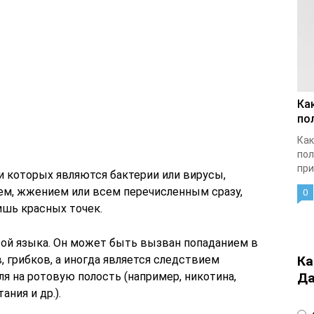
Ка
по
Как
пол
при
и которых являются бактерии или вирусы,
ем, жжением или всем перечисленным сразу,
0
ишь красных точек.
той языка. Он может быть вызван попаданием в
, грибков, а иногда является следствием
Ка
я на ротовую полость (например, никотина,
Да
ания и др.).
4