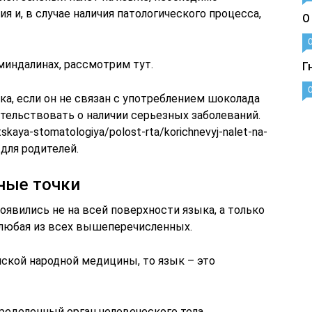
ия и, в случае наличия патологического процесса,
О
миндалинах, рассмотрим тут.
Г
ка, если он не связан с употреблением шоколада
тельствовать о наличии серьезных заболеваний.
skaya-stomatologiya/polost-rta/korichnevyj-nalet-na-
 для родителей.
ные точки
оявились не на всей поверхности языка, а только
 любая из всех вышеперечисленных.
ской народной медицины, то язык – это
ределенный орган человеческого тела.