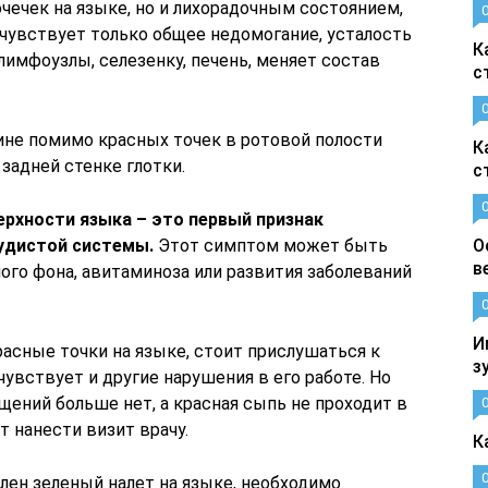
чечек на языке, но и лихорадочным состоянием,
к чувствует только общее недомогание, усталость
К
лимфоузлы, селезенку, печень, меняет состав
с
ине помимо красных точек в ротовой полости
К
задней стенке глотки.
с
ерхности языка – это первый признак
удистой системы.
Этот симптом может быть
О
в
ого фона, авитаминоза или развития заболеваний
И
асные точки на языке, стоит прислушаться к
з
чувствует и другие нарушения в его работе. Но
ений больше нет, а красная сыпь не проходит в
т нанести визит врачу.
К
лен зеленый налет на языке, необходимо