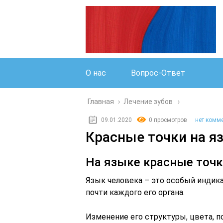
О нас
Вопрос-Ответ
Главная
›
Лечение зубов
09.01.2020
0 просмотров
нет комм
Красные точки на я
На языке красные точк
Язык человека – это особый индика
почти каждого его органа.
Изменение его структуры, цвета, 