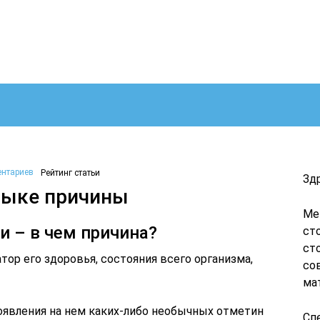
ентариев
Рейтинг статьи
Зд
зыке причины
Ме
и – в чем причина?
ст
ст
тор его здоровья, состояния всего организма,
со
ма
появления на нем каких-либо необычных отметин
Сп