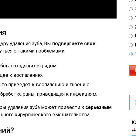
3
1
2
ия
ру удаления зуба, Вы
подвергаете свое
ться с такими проблемами:
Доб
бов, находящихся рядом.
щее к воспалению.
 что приведет к воспалению и гноению.
бработка раны, приводящая к инфекциям.
ры удаления зуба может привести
к серьезным
нного хирургического вмешательства.
К
ний?
д