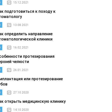
0
15.12.2021
ак подготовиться к походу к
томатологу
0
13.08.2021
ак определить направление
томатологической клиники
0
16.02.2021
собенности протезирования
ерхней челюсти
0
26.01.2021
мплантация или протезирование
убов
0
27.10.2020
ак открыть медицинскую клинику
0
14.10.2020