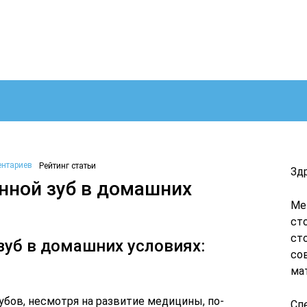
ентариев
Рейтинг статьи
Зд
нной зуб в домашних
Ме
ст
ст
зуб в домашних условиях:
со
ма
убов, несмотря на развитие медицины, по-
Сп