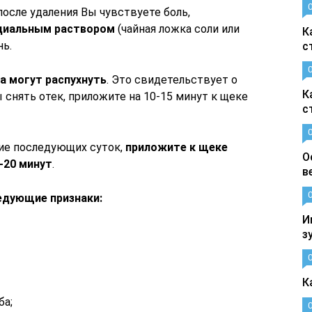
после удаления Вы чувствуете боль,
ециальным раствором
(чайная ложка соли или
К
нь.
с
а могут распухнуть
. Это свидетельствует о
К
снять отек, приложите на 10-15 минут к щеке
с
ние последующих суток,
приложите к щеке
О
-20 минут
.
в
едующие признаки:
И
з
К
ба;