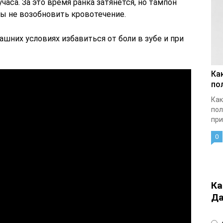
часа. За это время ранка затянется, но тампон
бы не возобновить кровотечение.
ашних условиях избавиться от боли в зубе и при
Ка
по
Как
пол
при
0
Ка
Да
4