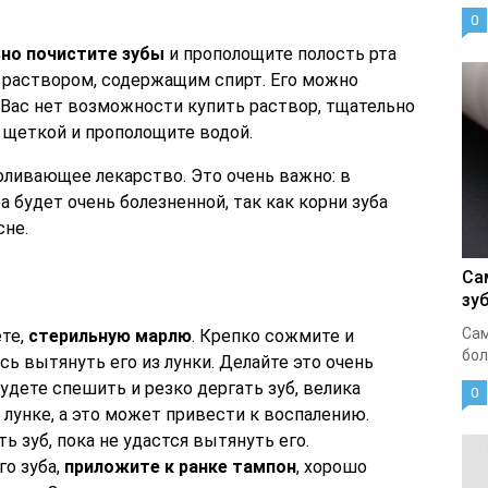
0
но почистите зубы
и прополощите полость рта
раствором, содержащим спирт. Его можно
у Вас нет возможности купить раствор, тщательно
 щеткой и прополощите водой.
оливающее лекарство. Это очень важно: в
а будет очень болезненной, так как корни зуба
сне.
Са
зу
Сам
ете,
стерильную марлю
. Крепко сожмите и
бол
ь вытянуть его из лунки. Делайте это очень
удете спешить и резко дергать зуб, велика
0
 лунке, а это может привести к воспалению.
зуб, пока не удастся вытянуть его.
го зуба,
приложите к ранке тампон
, хорошо