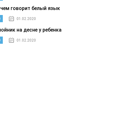
 чем говорит белый язык
0
01.02.2020
нойник на десне у ребенка
0
01.02.2020