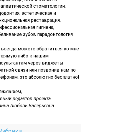
рапевтической стоматологии:
додонтия, эстетическая и
нкциональная реставрация,
офессиональная гигиена,
беливание зубов парадонтология.
 всегда можете обратиться ко мне
 прямую либо к нашим
нсультантам через виджеты
ратной связи или позвонив нам по
лефонам, это абсолютно бесплатно!
уважением,
авный редактор проекта
рина Любовь Валерьевна
Рубрики