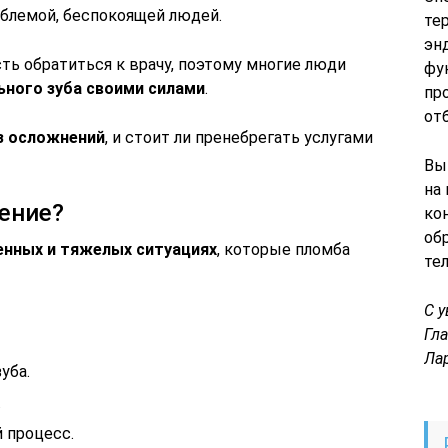
блемой, беспокоящей людей.
те
эн
ть обратиться к врачу, поэтому многие люди
фу
ьного зуба своими силами
.
пр
от
ез осложнений
, и стоит ли пренебрегать услугами
Вы
на
ение?
ко
об
енных и тяжелых ситуациях
, которые пломба
те
С 
Гл
Ла
уба.
.
 процесс.