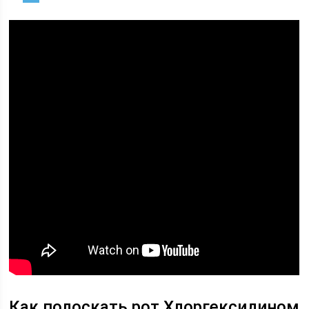
Как полоскать рот Хлоргексидином