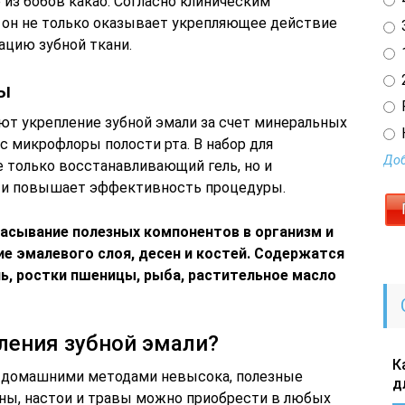
из бобов какао. Согласно клиническим
 он не только оказывает укрепляющее действие
3
ацию зубной ткани.
1
2
ы
ют укрепление зубной эмали за счет минеральных
 микрофлоры полости рта. В набор для
Доб
не только восстанавливающий гель, но и
но и повышает эффективность процедуры.
сасывание полезных компонентов в организм и
е эмалевого слоя, десен и костей. Содержатся
оль, ростки пшеницы, рыба, растительное масло
ления зубной эмали?
К
и домашними методами невысока, полезные
д
ны, настои и травы можно приобрести в любых