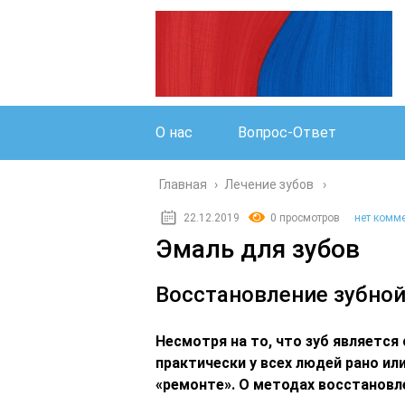
О нас
Вопрос-Ответ
Главная
›
Лечение зубов
22.12.2019
0 просмотров
нет комм
Эмаль для зубов
Восстановление зубной
Несмотря на то, что зуб является
практически у всех людей рано ил
«ремонте». О методах восстановле