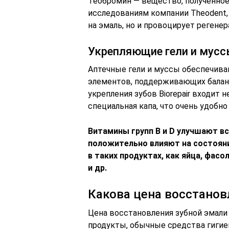
Теобромин — вещество, полученное 
исследованиям компании Theodent,
на эмаль, но и провоцирует регенер
Укрепляющие гели и мусс
Аптечные гели и муссы обеспечива
элементов, поддерживающих баланс
укрепления зубов Biorepair входит 
специальная капа, что очень удоб
Витамины групп В и D улучшают в
положительно влияют на состояни
в таких продуктах, как яйца, фас
и др.
Какова цена восстанов
Цена восстановления зубной эмал
продукты, обычные средства гигие