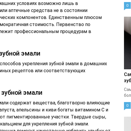
машних условиях возможно лишь в
0
или аптечные средства не в состоянии
ических компонентов. Единственным плюсом
емократичная стоимость. Первенство по
длежит профессиональным процедурам в
зубной эмали
способов укрепления зубной эмали в домашних
киных рецептов или соответствующих
Са
зу
Сам
 зубной эмали
бол
мали содержат вещества, благотворно влияющие
0
капуста, апельсины и киви богаты витамином С и
ют пигментированные участки. Твердые сыры,
кальцием для укрепления зубной эмали.
трушка помогут качественно избавить улыбку от