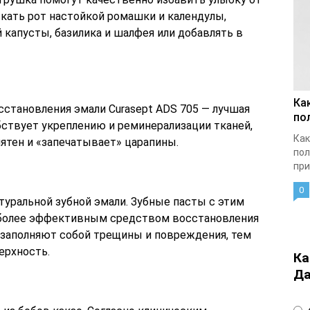
скать рот настойкой ромашки и календулы,
капусты, базилика и шалфея или добавлять в
Ка
сстановления эмали Curasept ADS 705 — лучшая
по
бствует укреплению и реминерализации тканей,
Как
ятен и «запечатывает» царапины.
пол
при
0
туральной зубной эмали. Зубные пасты с этим
иболее эффективным средством восстановления
 заполняют собой трещины и повреждения, тем
ерхность.
Ка
Да
4