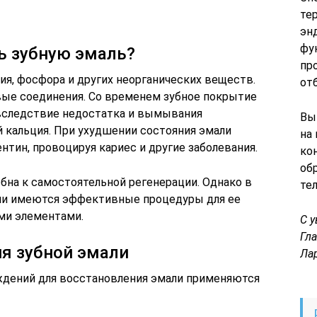
те
эн
фу
ь зубную эмаль?
пр
ция, фосфора и других неорганических веществ.
от
вые соединения. Со временем зубное покрытие
вследствие недостатка и вымывания
Вы
й кальция. При ухудшении состояния эмали
на
нтин, провоцируя кариес и другие заболевания.
ко
об
бна к самостоятельной регенерации. Однако в
те
ии имеются эффективные процедуры для ее
ми элементами.
С 
Гл
я зубной эмали
Ла
ждений для восстановления эмали применяются