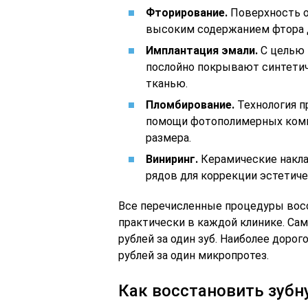
Фторирование.
Поверхность о
высоким содержанием фтора д
Имплантация эмали.
С целью 
послойно покрывают синтетич
тканью.
Пломбирование.
Технология п
помощи фотополимерных комп
размера.
Виниринг.
Керамические накла
рядов для коррекции эстетич
Все перечисленные процедуры восс
практически в каждой клинике. Сам
рублей за один зуб. Наиболее дорог
рублей за один микропротез.
Как восстановить зубн