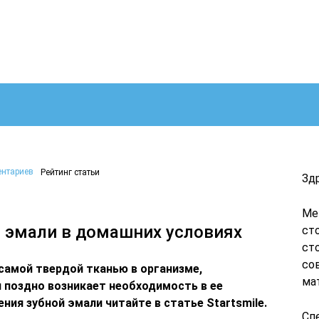
ентариев
Рейтинг статьи
Зд
Ме
 эмали в домашних условиях
ст
ст
со
 самой твердой тканью в организме,
ма
и поздно возникает необходимость в ее
ния зубной эмали читайте в статье Startsmile.
Сп