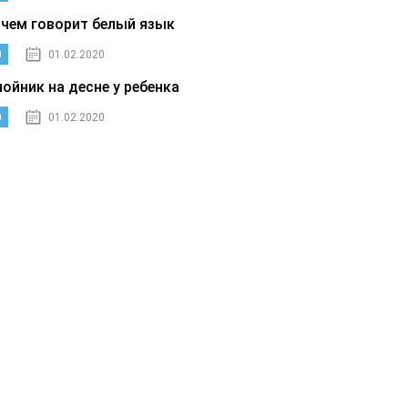
 чем говорит белый язык
0
01.02.2020
нойник на десне у ребенка
0
01.02.2020