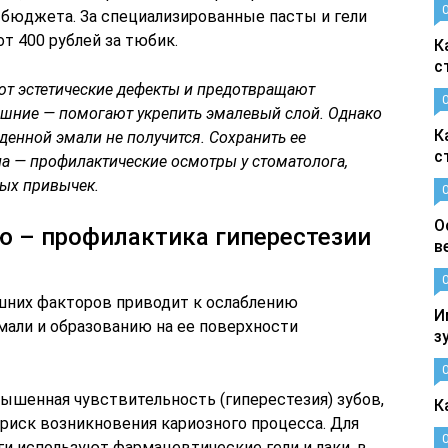
я бюджета. За специализированные пасты и гели
т 400 рублей за тюбик.
К
с
т эстетические дефекты и предотвращают
шние — помогают укрепить эмалевый слой. Однако
К
енной эмали не получится. Сохранить ее
с
а — профилактические осмотры у стоматолога,
ных привычек.
О
ю – профилактика гиперестезии
в
шних факторов приводит к ослаблению
И
мали и образованию на ее поверхности
з
вышенная чувствительность (гиперестезия) зубов,
К
 риск возникновения кариозного процесса. Для
и используют фармацевтические гели и лаки, в