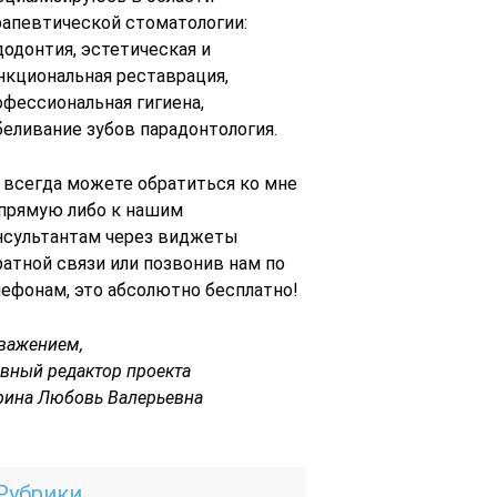
рапевтической стоматологии:
додонтия, эстетическая и
нкциональная реставрация,
офессиональная гигиена,
беливание зубов парадонтология.
 всегда можете обратиться ко мне
 прямую либо к нашим
нсультантам через виджеты
ратной связи или позвонив нам по
лефонам, это абсолютно бесплатно!
уважением,
авный редактор проекта
рина Любовь Валерьевна
Рубрики