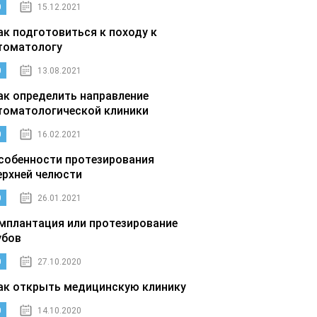
0
15.12.2021
ак подготовиться к походу к
томатологу
0
13.08.2021
ак определить направление
томатологической клиники
0
16.02.2021
собенности протезирования
ерхней челюсти
0
26.01.2021
мплантация или протезирование
убов
0
27.10.2020
ак открыть медицинскую клинику
0
14.10.2020