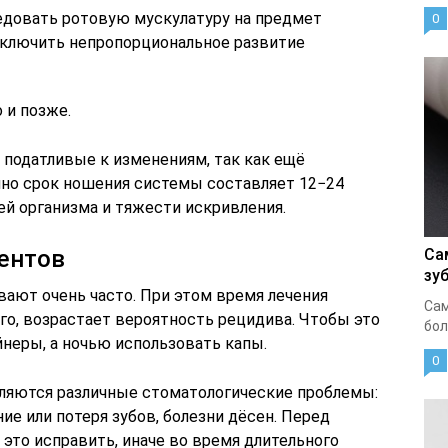
едовать ротовую мускулатуру на предмет
0
исключить непропорциональное развитие
 и позже.
е податливые к изменениям, так как ещё
ычно срок ношения системы составляет 12−24
ей организма и тяжести искривления.
ентов
Са
зу
вают очень часто. При этом время лечения
Сам
ого, возрастает вероятность рецидива. Чтобы это
бол
неры, а ночью использовать капы.
0
ляются различные стоматологические проблемы:
ие или потеря зубов, болезни дёсен. Перед
это исправить, иначе во время длительного