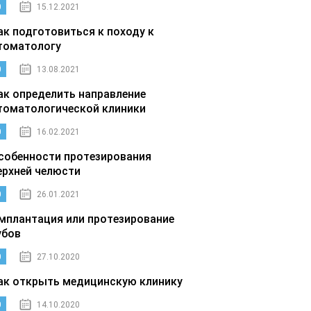
0
15.12.2021
ак подготовиться к походу к
томатологу
0
13.08.2021
ак определить направление
томатологической клиники
0
16.02.2021
собенности протезирования
ерхней челюсти
0
26.01.2021
мплантация или протезирование
убов
0
27.10.2020
ак открыть медицинскую клинику
0
14.10.2020