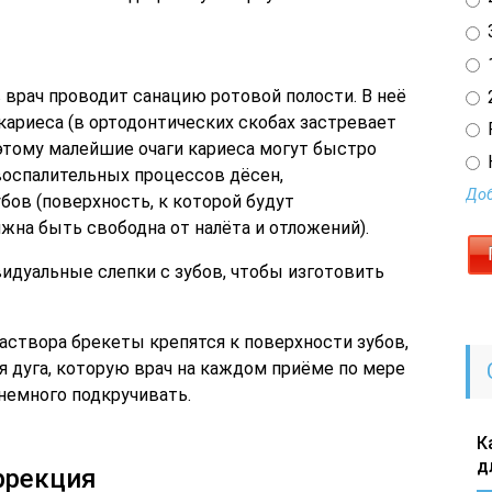
3
1
 врач проводит санацию ротовой полости. В неё
2
кариеса (в ортодонтических скобах застревает
оэтому малейшие очаги кариеса могут быстро
воспалительных процессов дёсен,
Доб
бов (поверхность, к которой будут
жна быть свободна от налёта и отложений).
идуальные слепки с зубов, чтобы изготовить
аствора брекеты крепятся к поверхности зубов,
я дуга, которую врач на каждом приёме по мере
немного подкручивать.
К
д
ррекция