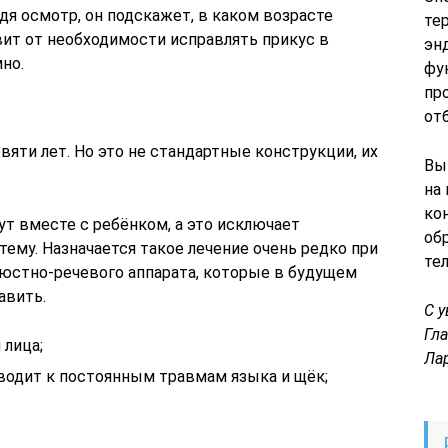
я осмотр, он подскажет, в каком возрасте
те
вит от необходимости исправлять прикус в
эн
но.
фу
пр
от
яти лет. Но это не стандартные конструкции, их
Вы
на
ко
ут вместе с ребёнком, а это исключает
об
ему. Назначается такое лечение очень редко при
те
люстно-речевого аппарата, которые в будущем
авить.
С 
Гл
лица;
Ла
водит к постоянным травмам языка и щёк;