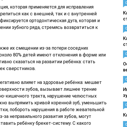
ция, которая применяется для исправления
К
крепиться как с внешней, так и с внутренней
с
фиксируется ортодонтическая дуга, которая и
ении зубного ряда, стремясь возвратиться к
К
с
акже их смещении из-за потери соседних
 около 80% детей имеют отклонения в форме или
ивно сказаться на развитии ребёнка: стать
О
ек сверстников.
в
егативно влияет на здоровье ребёнка: мешает
оверхности зубов, вызывает лишнее трение
И
з
но-кишечного тракта, нарушение челюстных
жно выпрямить кривой коренной зуб, уменьшить
ки, побороть нарушения в работе жевательной
К
-за неправильного развития зубов, могут
тавить ребёнку брекет-систему. С какого