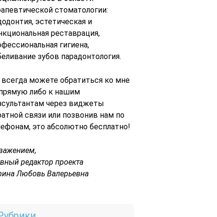
рапевтической стоматологии:
додонтия, эстетическая и
нкциональная реставрация,
офессиональная гигиена,
беливание зубов парадонтология.
 всегда можете обратиться ко мне
 прямую либо к нашим
нсультантам через виджеты
ратной связи или позвонив нам по
лефонам, это абсолютно бесплатно!
уважением,
авный редактор проекта
рина Любовь Валерьевна
Рубрики