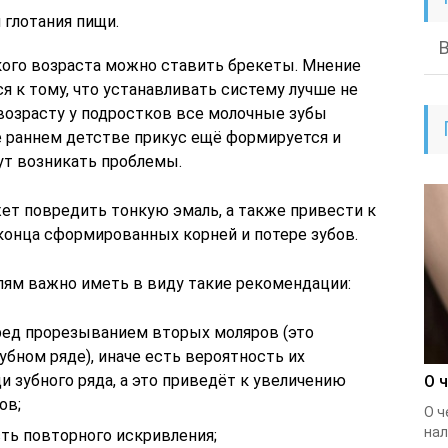
 глотания пищи.
акого возраста можно ставить брекеты. Мнение
 к тому, что устанавливать систему лучше не
 возрасту у подростков все молочные зубы
е раннем детстве прикус ещё формируется и
ут возникать проблемы.
ет повредить тонкую эмаль, а также привести к
конца сформированных корней и потере зубов.
ям важно иметь в виду такие рекомендации:
еред прорезыванием вторых моляров (это
бном ряде), иначе есть вероятность их
и зубного ряда, а это приведёт к увеличению
О 
ов;
О ч
нал
сть повторного искривления;