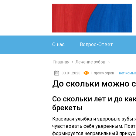
О нас
Вопрос-Ответ
Главная
›
Лечение зубов
03.01.2020
1 просмотров
нет комм
До скольки можно с
Со скольки лет и до ка
брекеты
Красивая улыбка и здоровые зубы 
чувствовать себя уверенным. Поэто
формируется неправильный прикус и