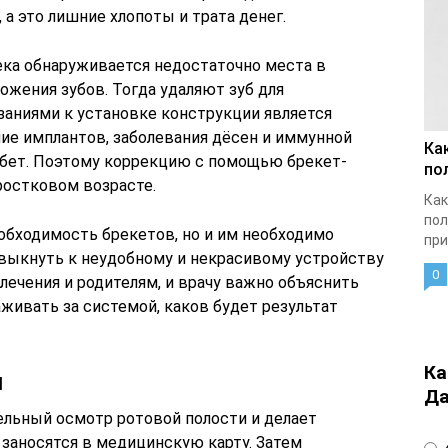
 а это лишние хлопоты и трата денег.
ека обнаруживается недостаточно места в
ожения зубов. Тогда удаляют зуб для
аниями к установке конструкции является
чие имплантов, заболевания дёсен и иммунной
Ка
абет. Поэтому коррекцию с помощью брекет-
по
ростковом возрасте.
Как
пол
бходимость брекетов, но и им необходимо
при
ивыкнуть к неудобному и некрасивому устройству
0
 лечения и родителям, и врачу важно объяснить
аживать за системой, каков будет результат
Ка
и
Да
ельный осмотр ротовой полости и делает
 заносятся в медицинскую карту. Затем
4