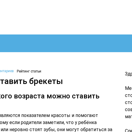
ентариев
Рейтинг статьи
Зд
тавить брекеты
Ме
кого возраста можно ставить
ст
ст
со
являются показателем красоты и помогают
ма
му если родители заметили, что у ребёнка
ли неровно стоят зубы, они могут обратиться за
Сп