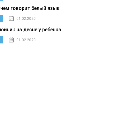
 чем говорит белый язык
0
01.02.2020
нойник на десне у ребенка
0
01.02.2020