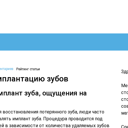
ентариев
Рейтинг статьи
Зд
мплантацию зубов
Ме
мплант зуба, ощущения на
ст
ст
со
 восстановления потерянного зуба, люди часто
ма
лять имплант зуба. Процедура проводится под
ей в зависимости от количества удаляемых зубов
Сп