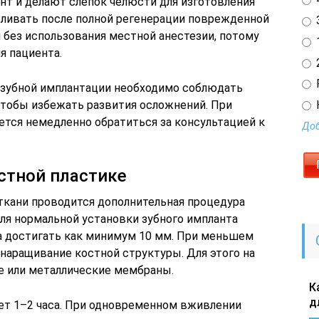
т и делают слепок челюсти для изготовления
ливать после полной регенерации поврежденной
3
 без использования местной анестезии, потому
1
я пациента.
2
 зубной имплантации необходимо соблюдать
чтобы избежать развития осложнений. При
тся немедленно обратиться за консультацией к
Доб
остной пластике
кани проводится дополнительная процедура
ля нормальной установки зубного импланта
а достигать как минимум 10 мм. При меньшем
наращивание костной структуры. Для этого на
е или металлические мембраны.
К
д
ет 1–2 часа. При одновременном вживлении