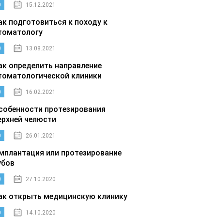
0
15.12.2021
ак подготовиться к походу к
томатологу
0
13.08.2021
ак определить направление
томатологической клиники
0
16.02.2021
собенности протезирования
ерхней челюсти
0
26.01.2021
мплантация или протезирование
убов
0
27.10.2020
ак открыть медицинскую клинику
0
14.10.2020