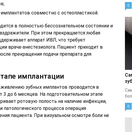
е;
0
 имплантатов совместно с остеопластикой.
одится в полностью бессознательном состоянии и
раздражители. При этом прекращается любая
держивает аппарат ИВЛ, что требует
ии врача-анестезиолога. Пациент приходит в
после прекращения подачи препарата для
тапе имплантации
Са
зу
вживлению зубных имплантов проводится в
Сам
 3 до 6 месяцев. На подготовительном этапе
бол
тривает ротовую полость на наличие инфекции,
0
и патологического процесса операция
ения пациента. При визуальном осмотре боли не