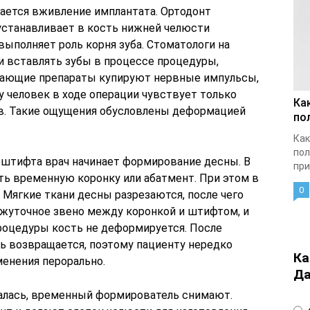
чается вживление имплантата. Ортодонт
 устанавливает в кость нижней челюсти
ыполняет роль корня зуба. Стоматологи на
и вставлять зубы в процессе процедуры,
вающие препараты купируют нервные импульсы,
у человек в ходе операции чувствует только
Ка
в. Такие ощущения обусловлены деформацией
по
Как
пол
 штифта врач начинает формирование десны. В
при
ь временную коронку или абатмент. При этом в
0
. Мягкие ткани десны разрезаются, после чего
жуточное звено между коронкой и штифтом, и
роцедуры кость не деформируется. После
ль возвращается, поэтому пациенту нередко
Ка
енения перорально.
Да
алась, временный формирователь снимают.
4