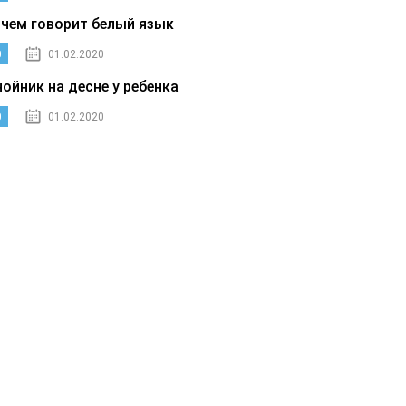
 чем говорит белый язык
0
01.02.2020
нойник на десне у ребенка
0
01.02.2020