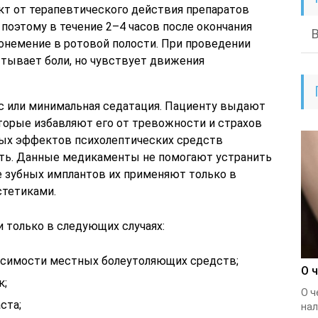
кт от терапевтического действия препаратов
, поэтому в течение 2–4 часов после окончания
онемение в ротовой полости. При проведении
тывает боли, но чувствует движения
 или минимальная седатация. Пациенту выдают
торые избавляют его от тревожности и страхов
ных эффектов психолептических средств
ть. Данные медикаменты не помогают устранить
е зубных имплантов их применяют только в
стетиками.
 только в следующих случаях:
осимости местных болеутоляющих средств;
О 
к;
О ч
ста;
нал