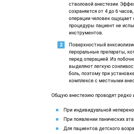
стволовой анестезии. Эффе
сохраняется от 4 до 6 часов
операции человек ощущает 
процедуры пациент не испы
инструментов.
Поверхностный анксиолизис
пероральные препараты, ко
перед операцией. Из побоч
выделяют легкую сонливос
боль, поэтому при установк
комплексе с местными ане
Общую анестезию проводят редко и
При индивидуальной неперен
При появлении панических ата
Для пациентов детского возра