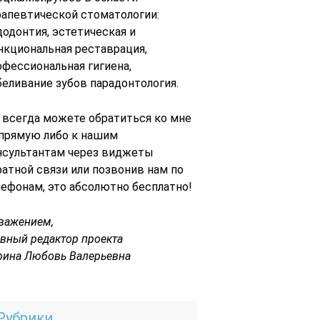
рапевтической стоматологии:
додонтия, эстетическая и
нкциональная реставрация,
офессиональная гигиена,
беливание зубов парадонтология.
 всегда можете обратиться ко мне
 прямую либо к нашим
нсультантам через виджеты
ратной связи или позвонив нам по
лефонам, это абсолютно бесплатно!
уважением,
авный редактор проекта
рина Любовь Валерьевна
Рубрики