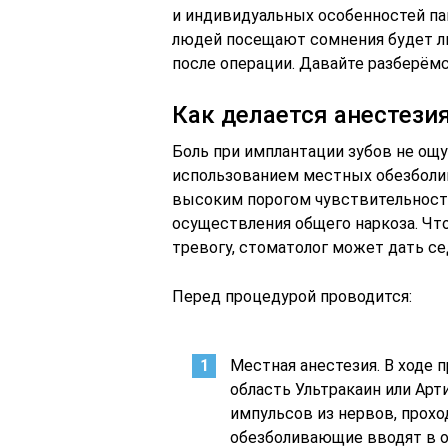
и индивидуальных особенностей па
людей посещают сомнения будет ли
после операции. Давайте разберёмс
Как делается анестези
Боль при имплантации зубов не ощ
использованием местных обезболив
высоким порогом чувствительност
осуществления общего наркоза. Чт
тревогу, стоматолог может дать с
Перед процедурой проводится:
Местная анестезия. В ходе
область Ультракаин или Ар
импульсов из нервов, прохо
обезболивающие вводят в о