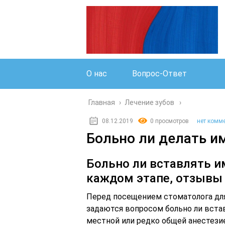
О нас
Вопрос-Ответ
Главная
›
Лечение зубов
08.12.2019
0 просмотров
нет комм
Больно ли делать и
Больно ли вставлять и
каждом этапе, отзывы
Перед посещением стоматолога для
задаются вопросом больно ли встав
местной или редко общей анестези