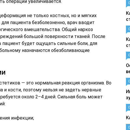
ть операции увеличивается.
К
еформация не только костных, но и мягких
с
 для пациента безболезненно, врач вводит
ргического вмешательства. Общий наркоз
вреждений большой поверхности тканей. После
К
 пациент будет ощущать сильные боли, для
с
 больному назначаются обезболивающие
О
ии
в
стетиков — это нормальная реакция организма. Во
 и кости, поэтому нельзя не задеть нервные
И
требуется около 2–4 дней. Сильная боль может
з
ий:
К
рения инфекции;