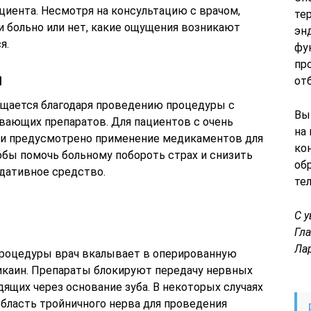
циента. Несмотря на консультацию с врачом,
те
 больно или нет, какие ощущения возникают
эн
я.
фу
пр
я
от
ущается благодаря проведению процедуры с
Вы
ающих препаратов. Для пациентов с очень
на
и предусмотрено применение медикаментов для
ко
обы помочь больному побороть страх и снизить
об
едативное средство.
те
С 
Гл
Ла
 процедуры врач вкалывает в оперированную
тикаин. Препараты блокируют передачу нервных
дящих через основание зуба. В некоторых случаях
бласть тройничного нерва для проведения