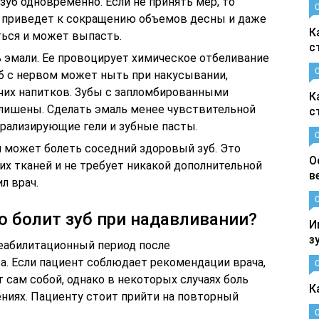
 зуб одновременно. Если не принять мер, то
 приведет к сокращению объемов десны и даже
К
аться и может выпасть.
с
 эмали. Ее провоцирует химическое отбеливание
уб с нервом может ныть при накусывании,
ячих напитков. Зубы с запломбированными
К
лишены. Сделать эмаль менее чувствительной
с
рализирующие гели и зубные пасты.
и может болеть соседний здоровый зуб. Это
О
х тканей и не требует никакой дополнительной
в
л врач.
о болит зуб при надавливании?
И
з
еабилитационный период после
. Если пациент соблюдает рекомендации врача,
 сам собой, однако в некоторых случаях боль
К
ниях. Пациенту стоит прийти на повторный