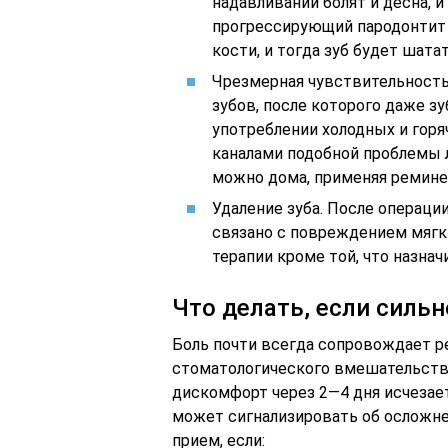
надавливании болят и десна, и
прогрессирующий пародонтит
кости, и тогда зуб будет шат
Чрезмерная чувствительность
зубов, после которого даже з
употреблении холодных и гор
каналами подобной проблемы 
можно дома, применяя ремине
Удаление зуба. После операци
связано с повреждением мягки
терапии кроме той, что назначи
Что делать, если сильн
Боль почти всегда сопровождает р
стоматологического вмешательства
дискомфорт через 2—4 дня исчезает
может сигнализировать об осложне
прием, если: