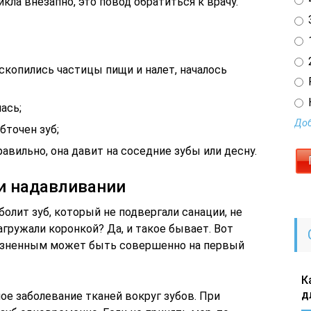
кла внезапно, это повод обратиться к врачу.
3
1
2
 скопились частицы пищи и налет, началось
ась;
Доб
бточен зуб;
авильно, она давит на соседние зубы или десну.
и надавливании
болит зуб, который не подвергали санации, не
агружали коронкой? Да, и такое бывает. Вот
лезненным может быть совершенно на первый
К
д
ое заболевание тканей вокруг зубов. При