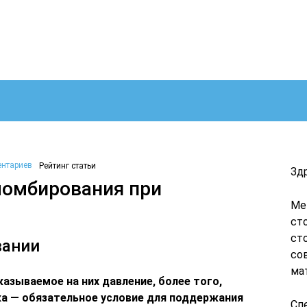
ентариев
Рейтинг статьи
Зд
пломбирования при
Ме
ст
ст
вании
со
ма
азываемое на них давление, более того,
а — обязательное условие для поддержания
Сп