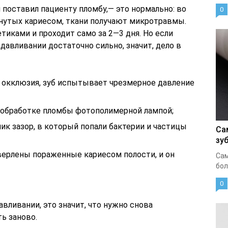
ч поставил пациенту пломбу,— это нормально: во
0
онутых кариесом, ткани получают микротравмы.
тиками и проходит само за 2—3 дня. Но если
давливании достаточно сильно, значит, дело в
 окклюзия, зуб испытывает чрезмерное давление
и обработке пломбы фотополимерной лампой;
к зазор, в который попали бактерии и частицы
Са
зу
ерлены пораженные кариесом полости, и он
Сам
бол
0
авливании, это значит, что нужно снова
ь заново.