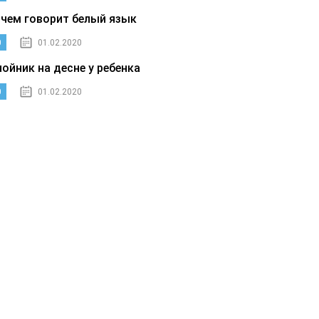
 чем говорит белый язык
0
01.02.2020
нойник на десне у ребенка
0
01.02.2020