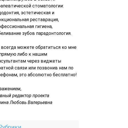
рапевтической стоматологии:
додонтия, эстетическая и
нкциональная реставрация,
офессиональная гигиена,
беливание зубов парадонтология.
 всегда можете обратиться ко мне
 прямую либо к нашим
нсультантам через виджеты
ратной связи или позвонив нам по
лефонам, это абсолютно бесплатно!
уважением,
авный редактор проекта
рина Любовь Валерьевна
Рубрики