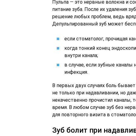
Пульпа — это нервные волокна и с
питание зуба. После их удаления зу
решение любых проблем, ведь вряд 
Депульпированный зуб может беспо
если стоматолог, прочищая кан
когда тонкий конец эндоскоп
внутри канала;
в случае, если зубные каналы
инфекция.
В первых двух случаях боль бывает
не только при надавливании, но даж
некачественно прочистил каналы, т
время. В любом случае зуб без не
для повторного визита в стоматоло
Зуб болит при надавли