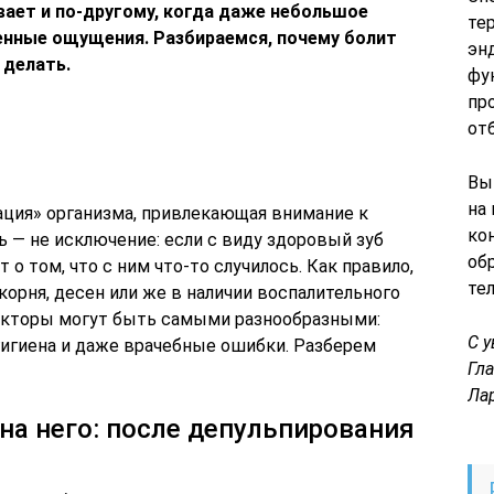
вает и по-другому, когда даже небольшое
те
енные ощущения. Разбираемся, почему болит
эн
 делать.
фу
пр
от
Вы
на
ация» организма, привлекающая внимание к
ко
ь — не исключение: если с виду здоровый зуб
об
 о том, что с ним что-то случилось. Как правило,
те
корня, десен или же в наличии воспалительного
акторы могут быть самыми разнообразными:
С 
гигиена и даже врачебные ошибки. Разберем
Гл
Ла
на него: после депульпирования