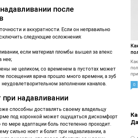
 надавливании после
в
 точности и аккуратности. Если он неправильно
 исключить следующие осложнения:
Ка
вливании, если материал пломбы вышел за апекс
по
а нее;
Как
пол
лнены не целиком, со временем в пустотах может
при
сле посещения врача прошло много времени, а зуб
 в неудовлетворительном заполнении каналов.
0
т при надавливании
оже способны доставлять своему владельцу
Ка
орме под коронкой может ощущаться дискомфорт
Да
о по мере адаптации боль постепенно проходит.
ему сильно ноет и болит при надавливании, а
4