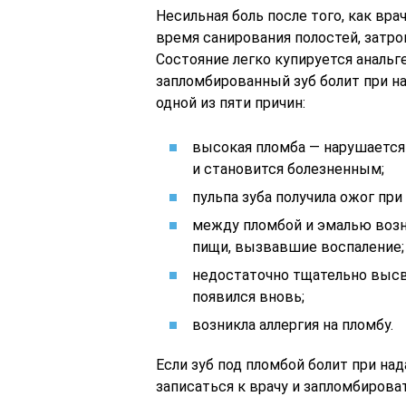
Несильная боль после того, как вра
время санирования полостей, затр
Состояние легко купируется анальге
запломбированный зуб болит при на
одной из пяти причин:
высокая пломба — нарушается
и становится болезненным;
пульпа зуба получила ожог пр
между пломбой и эмалью возни
пищи, вызвавшие воспаление;
недостаточно тщательно высв
появился вновь;
возникла аллергия на пломбу.
Если зуб под пломбой болит при над
записаться к врачу и запломбироват