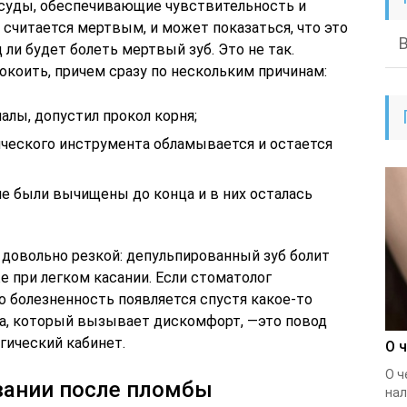
осуды, обеспечивающие чувствительность и
б считается мертвым, и может показаться, что это
ли будет болеть мертвый зуб. Это не так.
коить, причем сразу по нескольким причинам:
алы, допустил прокол корня;
ического инструмента обламывается и остается
 не были вычищены до конца и в них осталась
 довольно резкой: депульпированный зуб болит
е при легком касании. Если стоматолог
о болезненность появляется спустя какое-то
рва, который вызывает дискомфорт, —это повод
гический кабинет.
О 
О ч
вании после пломбы
нал