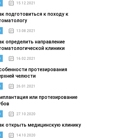
0
15.12.2021
ак подготовиться к походу к
томатологу
0
13.08.2021
ак определить направление
томатологической клиники
0
16.02.2021
собенности протезирования
ерхней челюсти
0
26.01.2021
мплантация или протезирование
убов
0
27.10.2020
ак открыть медицинскую клинику
0
14.10.2020