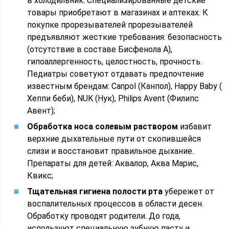
в холодильник. Специализированные детские
товары приобретают в магазинах и аптеках. К
покупке прорезывателей прорезывателей
предъявляют жесткие требования: безопасность
(отсутствие в составе Бисфенола А),
гипоаллергенность, целостность, прочность.
Педиатры советуют отдавать предпочтение
известным брендам: Canpol (Канпол), Happy Baby (
Хеппи беби), NUK (Нук), Philips Avent (Филипс
Авент);
Обработка носа солевым раствором
избавит
верхние дыхательные пути от скопившейся
слизи и восстановит правильное дыхание.
Препараты для детей: Аквалор, Аква Марис,
Квикс;
Тщательная гигиена полости рта
убережет от
воспалительных процессов в области десен.
Обработку проводят родители. До года,
используют специальную зубную пасту и