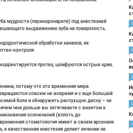
К
с
ба мудрости (перикоронарите) под анестезией
мешающего выдвижению зуба на поверхность.
К
с
ндодонтической обработки каналов, их
тген-контроля.
О
корректируется протез, шлифуются острые края,
в
нием, потому что это временная мера.
И
озвращаются совсем не вовремя и с еще большей
з
осимой боли и обнаружить распухшую десну – не
ричем чем дольше вы затягиваете с визитом к
К
зникновения осложнений (вплоть до
овременная стоматология имеет в своем арсенале
, а качественная анестезия делает лечение не