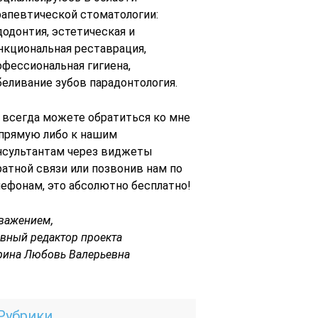
рапевтической стоматологии:
додонтия, эстетическая и
нкциональная реставрация,
офессиональная гигиена,
беливание зубов парадонтология.
 всегда можете обратиться ко мне
 прямую либо к нашим
нсультантам через виджеты
ратной связи или позвонив нам по
лефонам, это абсолютно бесплатно!
уважением,
авный редактор проекта
рина Любовь Валерьевна
Рубрики