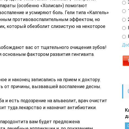
3
епараты (особенно «Холисал») помогают
1
оспаление и усмиряют боль. Гели типа «Калгель»
2
нным противовоспалительным эффектом, но
ик, который обезболит слизистую на некоторое
Доб
вобождают вас от тщательного очищения зубов!
ся основным фактором развития гингивита.
ое и наконец записались на прием к доктору.
ть от причины, вызвавшей воспаление десны.
ба и есть подозрение на альвеолит, врач очистит
жит туда лекарство и назначит антибиотики.
К
д
и пародонтита вам будет предложена
та, лечебные аппликации и, по показаниям,