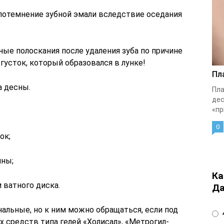
потемнение зубной эмали вследствие оседания
ые полоскания после удаления зуба по причине
густок, который образовался в лунке!
Пл
а десны.
Пла
дес
«пр
0
ок;
ины;
Ка
ватного диска.
Да
альные, но к ним можно обращаться, если под
4
 средств типа гелей «Холисал», «Метрогил-