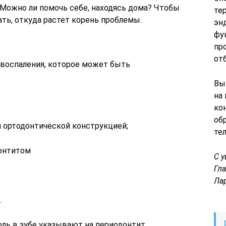
? Можно ли помочь себе, находясь дома? Чтобы
те
ать, откуда растет корень проблемы.
эн
фу
пр
от
воспаления, которое может быть
Вы
на
ко
об
 ортодонтической конструкцией;
те
донтитом
С 
Гл
Ла
.
ль в зубе указывают на периодонтит.