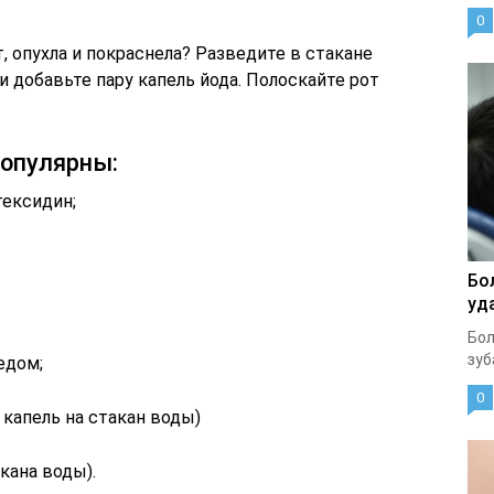
0
, опухла и покраснела? Разведите в стакане
 и добавьте пару капель йода. Полоскайте рот
популярны:
гексидин;
Бо
уд
Бол
зуб
едом;
0
 капель на стакан воды)
акана воды).