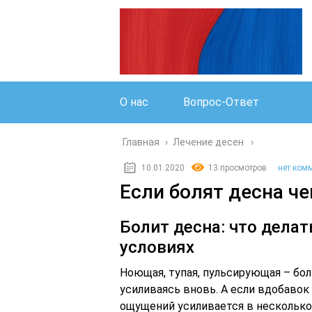
О нас
Вопрос-Ответ
Главная
›
Лечение десен
10.01.2020
13 просмотров
нет ком
Если болят десна ч
Болит десна: что дела
условиях
Ноющая, тупая, пульсирующая – бол
усиливаясь вновь. А если вдобавок 
ощущений усиливается в несколько 