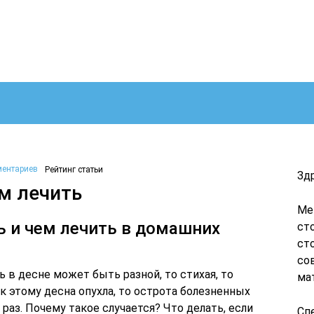
ментариев
Рейтинг статьи
Зд
ем лечить
Ме
ть и чем лечить в домашних
ст
ст
со
ь в десне может быть разной, то стихая, то
ма
к этому десна опухла, то острота болезненных
раз. Почему такое случается? Что делать, если
Сп