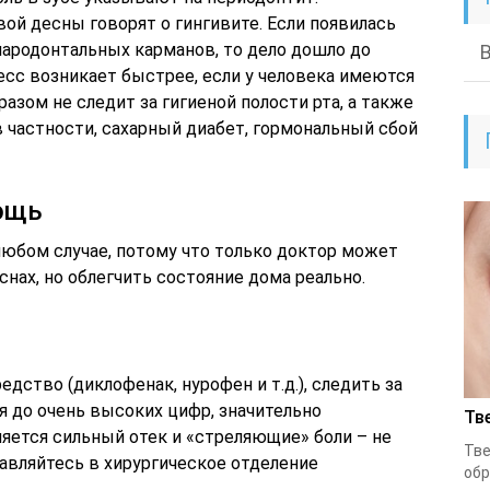
ой десны говорят о гингивите. Если появилась
пародонтальных карманов, то дело дошло до
есс возникает быстрее, если у человека имеются
зом не следит за гигиеной полости рта, а также
в частности, сахарный диабет, гормональный сбой
ощь
любом случае, потому что только доктор может
снах, но облегчить состояние дома реально.
дство (диклофенак, нурофен и т.д.), следить за
я до очень высоких цифр, значительно
Тв
яется сильный отек и «стреляющие» боли – не
Тве
авляйтесь в хирургическое отделение
обр