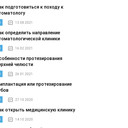
ак подготовиться к походу к
томатологу
0
13.08.2021
ак определить направление
томатологической клиники
0
16.02.2021
собенности протезирования
ерхней челюсти
0
26.01.2021
мплантация или протезирование
убов
0
27.10.2020
ак открыть медицинскую клинику
0
14.10.2020