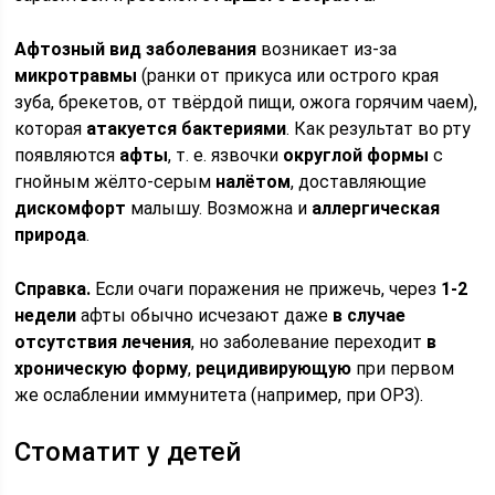
Афтозный вид заболевания
возникает из-за
микротравмы
(ранки от прикуса или острого края
зуба, брекетов, от твёрдой пищи, ожога горячим чаем),
которая
атакуется бактериями
. Как результат во рту
появляются
афты
, т. е. язвочки
округлой формы
с
гнойным жёлто-серым
налётом
, доставляющие
дискомфорт
малышу. Возможна и
аллергическая
природа
.
Справка.
Если очаги поражения не прижечь, через
1-2
недели
афты обычно исчезают даже
в случае
отсутствия лечения
, но заболевание переходит
в
хроническую форму
,
рецидивирующую
при первом
же ослаблении иммунитета (например, при ОРЗ).
Стоматит у детей