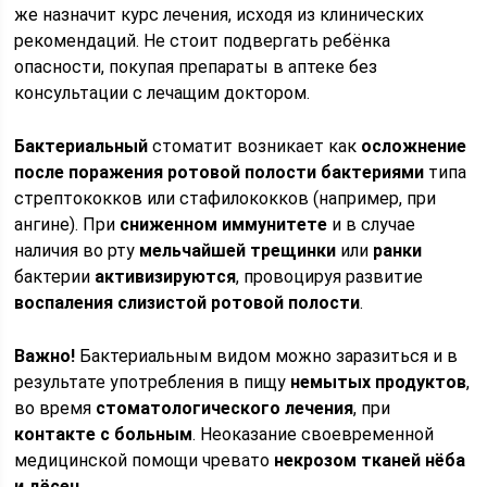
же назначит курс лечения, исходя из клинических
рекомендаций. Не стоит подвергать ребёнка
опасности, покупая препараты в аптеке без
консультации с лечащим доктором.
Бактериальный
стоматит возникает как
осложнение
после поражения ротовой полости бактериями
типа
стрептококков или стафилококков (например, при
ангине). При
сниженном иммунитете
и в случае
наличия во рту
мельчайшей трещинки
или
ранки
бактерии
активизируются
, провоцируя развитие
воспаления слизистой ротовой полости
.
Важно!
Бактериальным видом можно заразиться и в
результате употребления в пищу
немытых продуктов
,
во время
стоматологического лечения
, при
контакте с больным
. Неоказание своевременной
медицинской помощи чревато
некрозом тканей нёба
и дёсен
.