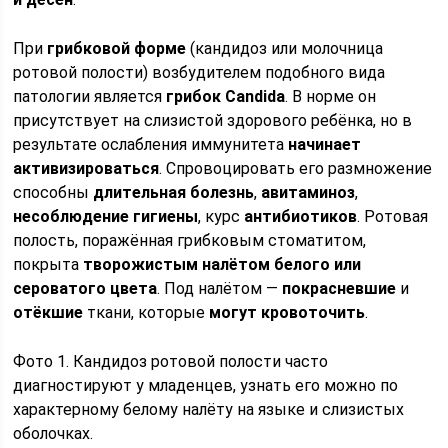
При
грибковой форме
(кандидоз или молочница
ротовой полости) возбудителем подобного вида
патологии является
грибок Candida
. В норме он
присутствует на слизистой здорового ребёнка, но в
результате ослабления иммунитета
начинает
активизироваться
. Спровоцировать его размножение
способны
длительная болезнь
,
авитаминоз
,
несоблюдение гигиены
, курс
антибиотиков
. Ротовая
полость, поражённая грибковым стоматитом,
покрыта
творожистым налётом белого или
сероватого цвета
. Под налётом —
покрасневшие
и
отёкшие
ткани, которые
могут кровоточить
.
Фото 1. Кандидоз ротовой полости часто
диагностируют у младенцев, узнать его можно по
характерному белому налёту на языке и слизистых
оболочках.