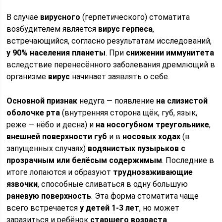
В случае
вирусного
(герпетического) стоматита
возбудителем является
вирус герпеса
,
встречающийся, согласно результатам исследований,
у 90% населения планеты
. При
снижении иммунитета
вследствие перенесённого заболевания дремлющий в
организме
вирус
начинает заявлять о себе.
Основной признак
недуга — появление
на слизистой
оболочке рта
(внутренняя сторона щёк, губ, язык,
реже — нёбо и десна) и
на носогубном треугольнике
,
внешней поверхности губ
и в
носовых ходах
(в
запущенных случаях)
водянистых пузырьков с
прозрачным или белёсым содержимым
. Последние в
итоге лопаются и образуют
труднозаживающие
язвочки
, способные сливаться в одну большую
раневую поверхность
. Эта форма стоматита чаще
всего встречается
у детей 1-3 лет
, но может
заразиться и ребёнок
старшего возраста
.