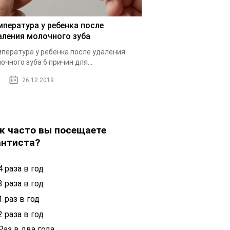
мпература у ребенка после
аления молочного зуба
пература у ребенка после удаления
очного зуба 6 причин для...
26.12.2019
к часто вы посещаете
нтиста?
 раза в год
 раза в год
 раз в год
 раза в год
Раз в два года