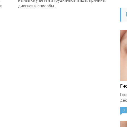
х
на языке у детей и грудничков: виды, причины,
 в
диагноз и способы...
Гн
Гно
дес
0