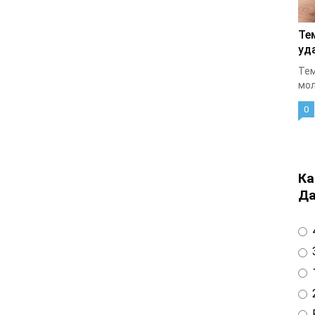
Те
уд
Тем
мол
0
Ка
Да
4
3
1
2