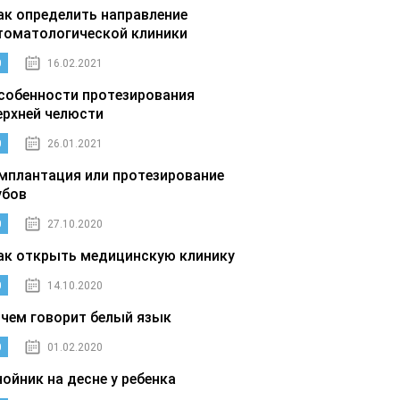
ак определить направление
томатологической клиники
0
16.02.2021
собенности протезирования
ерхней челюсти
0
26.01.2021
мплантация или протезирование
убов
0
27.10.2020
ак открыть медицинскую клинику
0
14.10.2020
 чем говорит белый язык
0
01.02.2020
нойник на десне у ребенка