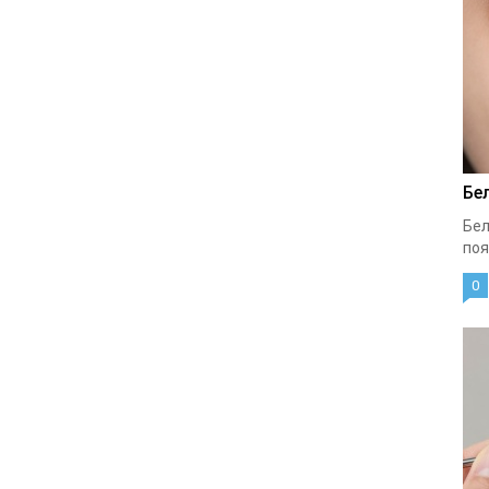
Бе
Бел
поя
0