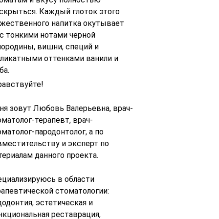
скрыться. Каждый глоток этого
жественного напитка окутывает
с тонкими нотами черной
ородины, вишни, специй и
ликатными оттенками ванили и
ба.
равствуйте!
ня зовут Любовь Валерьевна, врач-
оматолог-терапевт, врач-
оматолог-пародонтолог, а по
вместительству и эксперт по
териалам данного проекта.
ециализируюсь в области
рапевтической стоматологии:
додонтия, эстетическая и
нкциональная реставрация,