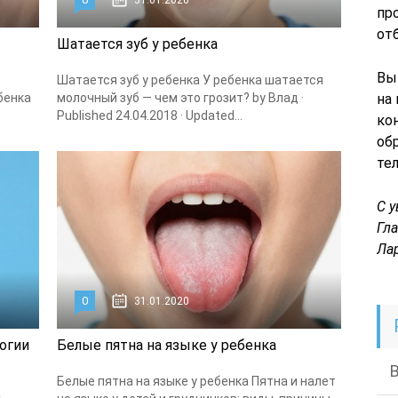
31.01.2020
пр
от
Шатается зуб у ребенка
Вы
Шатается зуб у ребенка У ребенка шатается
бенка
молочный зуб — чем это грозит? by Влад ·
на
Published 24.04.2018 · Updated...
ко
об
те
С 
Гл
Ла
0
31.01.2020
огии
Белые пятна на языке у ребенка
Белые пятна на языке у ребенка Пятна и налет