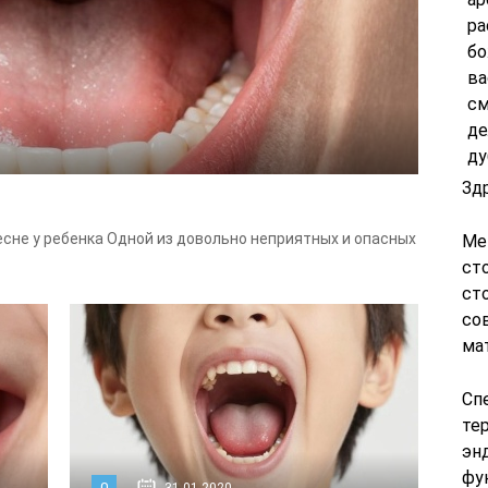
ра
бо
ва
см
де
ду
Зд
десне у ребенка Одной из довольно неприятных и опасных
Ме
ст
ст
со
ма
Сп
те
эн
фу
0