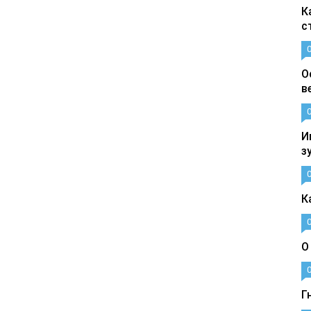
К
с
О
в
И
з
К
О
Г