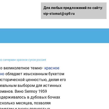
Для любых предложений по сайту:
vip-stomat@cp9.ru
о саперави красное сухое россия
о великолепное темно-
красное
но
обладает изысканным букетом
исторической ценностью, делая его
еальным выбором для истинных
рманов. Вино Sennoy 1959
держивалось в дубовых бочках
сколько месяцев, позволяя
оматам и вкусу полностью