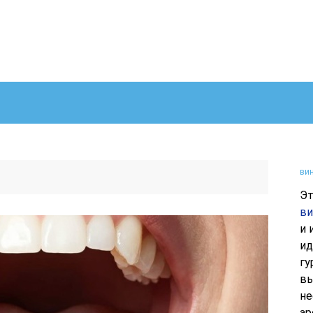
вин
Эт
ви
и 
ид
гу
вы
не
ар