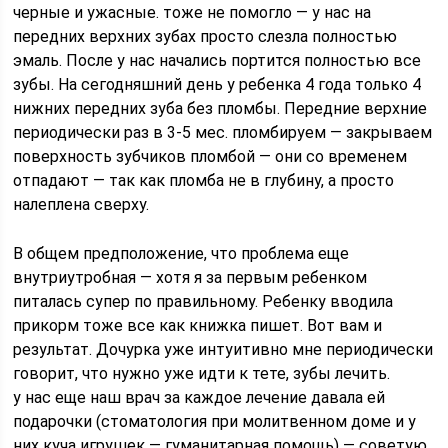
черные и ужасные. тоже не помогло — у нас на
передних верхних зубах просто слезла полностью
эмаль. После у нас начались портится полностью все
зубы. На сегодняшний день у ребенка 4 года только 4
нижних передних зуба без пломбы. Передние верхние
периодически раз в 3-5 мес. пломбируем — закрываем
поверхность зубчиков пломбой — они со временем
отпадают — так как пломба не в глубину, а просто
налеплена сверху.
В общем предположение, что проблема еще
внутриутробная — хотя я за первым ребенком
питалась супер по правильному. Ребенку вводила
прикорм тоже все как книжка пишет. Вот вам и
результат. Дочурка уже интуитивно мне периодически
говорит, что нужно уже идти к тете, зубы лечить.
у нас еще наш врач за каждое лечение давала ей
подарочки (стоматология при молитвенном доме и у
них куча игрушек — гуманитарная помощь) — советую