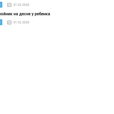
0
01.02.2020
нойник на десне у ребенка
0
01.02.2020