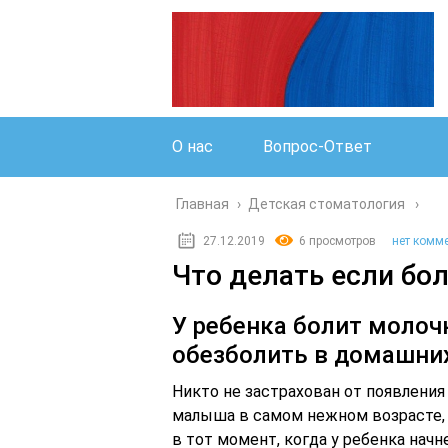
О нас
Вопрос-Ответ
Главная
›
Детская стоматология
27.12.2019
6 просмотров
нет комм
Что делать если бол
У ребенка болит молоч
обезболить в домашни
Никто не застрахован от появления
малыша в самом нежном возрасте,
в тот момент, когда у ребенка начн