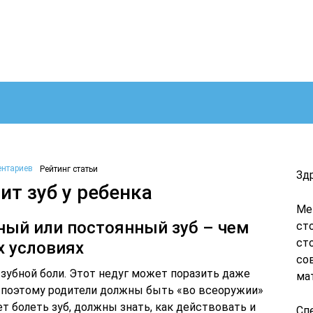
ентариев
Рейтинг статьи
Зд
ит зуб у ребенка
Ме
ный или постоянный зуб – чем
ст
ст
х условиях
со
 зубной боли. Этот недуг может поразить даже
ма
 поэтому родители должны быть «во всеоружии»
ет болеть зуб, должны знать, как действовать и
Сп