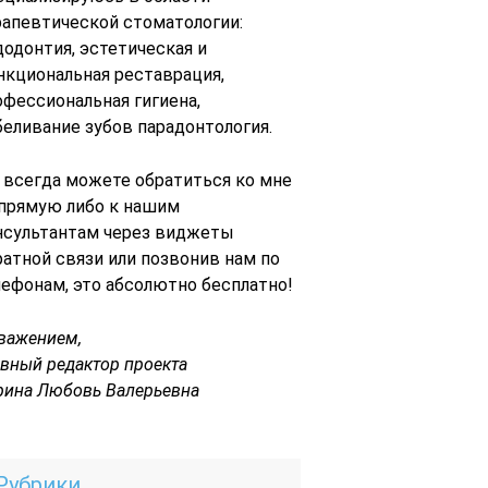
рапевтической стоматологии:
додонтия, эстетическая и
нкциональная реставрация,
офессиональная гигиена,
беливание зубов парадонтология.
 всегда можете обратиться ко мне
 прямую либо к нашим
нсультантам через виджеты
ратной связи или позвонив нам по
лефонам, это абсолютно бесплатно!
уважением,
авный редактор проекта
рина Любовь Валерьевна
Рубрики