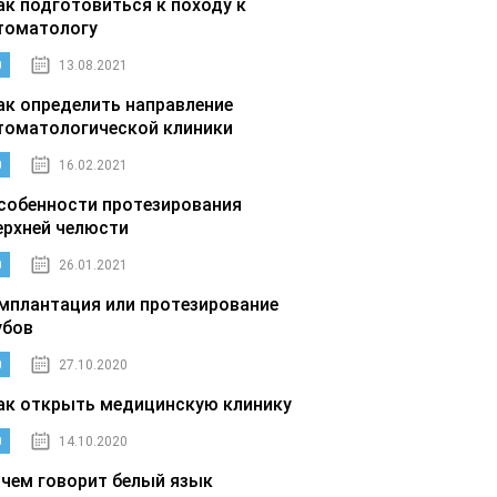
ак подготовиться к походу к
томатологу
0
13.08.2021
ак определить направление
томатологической клиники
0
16.02.2021
собенности протезирования
ерхней челюсти
0
26.01.2021
мплантация или протезирование
убов
0
27.10.2020
ак открыть медицинскую клинику
0
14.10.2020
 чем говорит белый язык