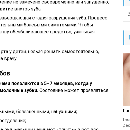
жение не замечено своевременно или запущенно,
итие внутрь зуба.
 завершающая стадия разрушения зуба. Процесс
ительными болевыми симптомами. Чтобы
лышу обезболивающее средство, учитывая
та у детей, нельзя решать самостоятельно,
а врачу.
убов
ами появляются в 5–7 месяцев, когда у
молочные зубки.
Состояние может проявляться
Гн
ьными, болезненными, набухшими;
Гно
оотделение;
дес
й зуд, малыши начинают «тянуть» в рот все