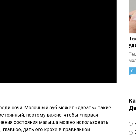
Те
уд
Тем
мол
0
Ка
Да
реди ночи. Молочный зуб может «давать» такие
остоянный, поэтому важно, чтобы «первая
гчения состояния малыша можно использовать
4
главное, дать его крохе в правильной
3