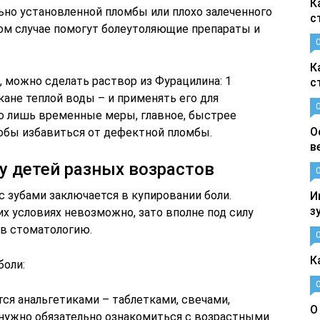
К
ьно установленной пломбы или плохо залеченного
с
ком случае помогут болеутоляющие препараты и
К
, можно сделать раствор из Фурацилина: 1
с
кане теплой воды – и применять его для
то лишь временные меры, главное, быстрее
О
тобы избавиться от дефектной пломбы.
в
у детей разных возрастов
 зубами заключается в купировании боли.
И
з
х условиях невозможно, зато вполне под силу
 в стоматологию.
К
боли:
ся анальгетиками – таблетками, свечами,
О
 нужно обязательно ознакомиться с возрастными