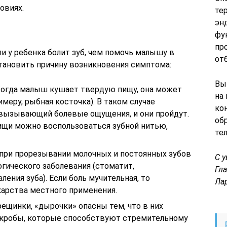
овиях.
те
эн
фу
пр
ли у ребенка болит зуб, чем помочь малышу в
от
тановить причину возникновения симптома:
Вы
Когда малыш кушает твердую пищу, она может
на
меру, рыбная косточка). В таком случае
ко
 вызывающий болевые ощущения, и они пройдут.
об
ищи можно воспользоваться зубной нитью,
те
 при прорезывании молочных и постоянных зубов
С 
гического заболевания (стоматит,
Гл
ения зуба). Если боль мучительная, то
Ла
карства местного применения.
ещинки, «дырочки» опасны тем, что в них
кробы, которые способствуют стремительному