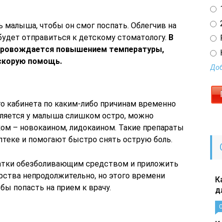
1
2
 малыша, чтобы он смог поспать. Облегчив на
будет отправиться к детскому стоматологу.
В
сопровождается повышением температуры,
скорую помощь.
Доб
о кабинета по каким-либо причинам временно
является у малыша слишком остро, можно
ом – новокаином, лидокаином. Такие препараты
птеке и помогают быстро снять острую боль.
ватки обезболивающим средством и приложить
арства непродолжительно, но этого времени
К
бы попасть на прием к врачу.
д