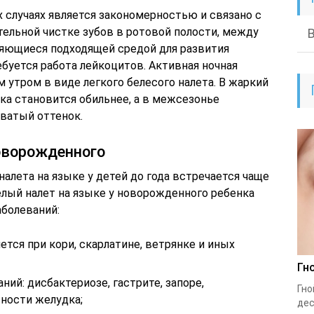
 случаях является закономерностью и связано с
тельной чистке зубов в ротовой полости, между
ляющиеся подходящей средой для развития
ебуется работа лейкоцитов. Активная ночная
 утром в виде легкого белесого налета. В жаркий
нка становится обильнее, а в межсезонье
ватый оттенок.
новорожденного
налета на языке у детей до года встречается чаще
елый налет на языке у новорожденного ребенка
аболеваний:
ется при кори, скарлатине, ветрянке и иных
Гн
ий: дисбактериозе, гастрите, запоре,
Гно
ности желудка;
дес