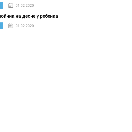
0
01.02.2020
нойник на десне у ребенка
0
01.02.2020