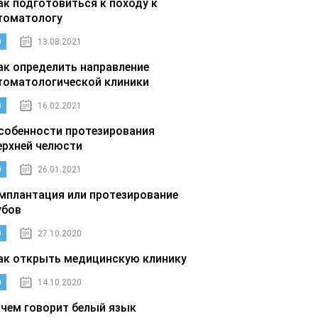
ак подготовиться к походу к
томатологу
0
13.08.2021
ак определить направление
томатологической клиники
0
16.02.2021
собенности протезирования
ерхней челюсти
0
26.01.2021
мплантация или протезирование
убов
0
27.10.2020
ак открыть медицинскую клинику
0
14.10.2020
 чем говорит белый язык