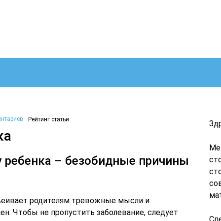
ентариев
Рейтинг статьи
Зд
ка
Ме
у ребенка – безобидные причины
ст
ст
со
ма
авеивает родителям тревожные мысли и
лен. Чтобы не пропустить заболевание, следует
Сп