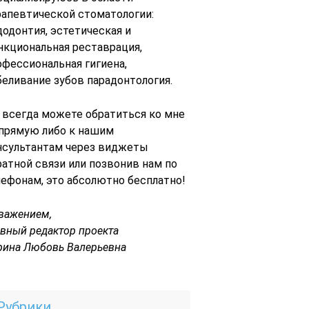
рапевтической стоматологии:
додонтия, эстетическая и
нкциональная реставрация,
офессиональная гигиена,
беливание зубов парадонтология.
 всегда можете обратиться ко мне
 прямую либо к нашим
нсультантам через виджеты
ратной связи или позвонив нам по
лефонам, это абсолютно бесплатно!
уважением,
авный редактор проекта
рина Любовь Валерьевна
Рубрики