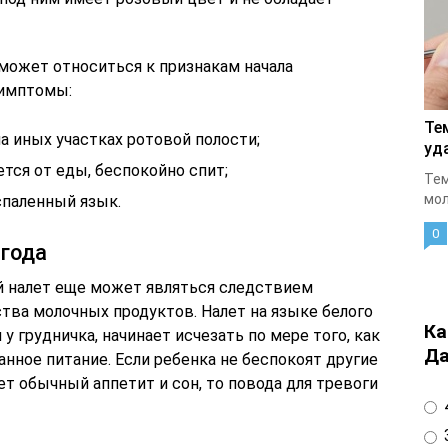
 может относиться к признакам начала
симптомы:
Те
а иных участках ротовой полости;
уд
ется от еды, беспокойно спит;
Тем
мол
спаленный язык.
0
 года
ый налет еще может являться следствием
тва молочных продуктов. Налет на языке белого
Ка
 грудничка, начинает исчезать по мере того, как
Да
нное питание. Если ребенка не беспокоят другие
ет обычный аппетит и сон, то повода для тревоги
4
3