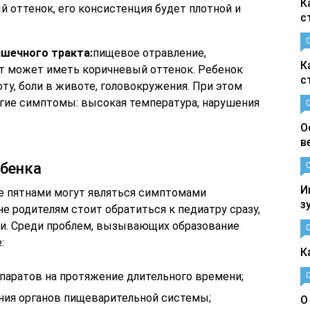
К
 оттенок, его консистенция будет плотной и
с
шечного тракта:
пищевое отравление,
К
ет может иметь коричневый оттенок. Ребенок
с
у, боли в животе, головокружения. При этом
угие симптомы: высокая температура, нарушения
О
в
ебенка
И
ке пятнами могут являться симптомами
з
не родителям стоит обратиться к педиатру сразу,
аки. Среди проблем, вызывающих образование
:
К
паратов на протяжение длительного времени;
ния органов пищеварительной системы;
О