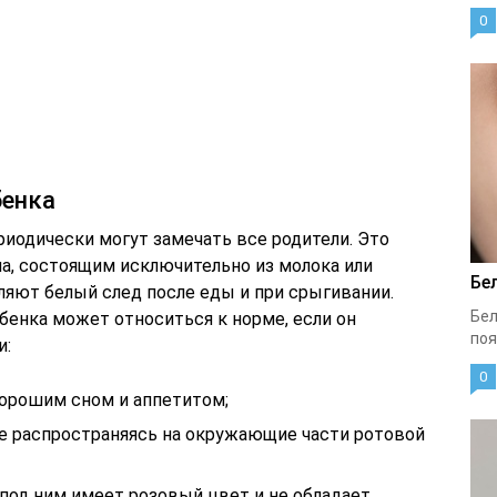
0
бенка
риодически могут замечать все родители. Это
а, состоящим исключительно из молока или
Бе
ляют белый след после еды и при срыгивании.
Бел
ебенка может относиться к норме, если он
поя
и:
0
хорошим сном и аппетитом;
не распространяясь на окружающие части ротовой
к под ним имеет розовый цвет и не обладает