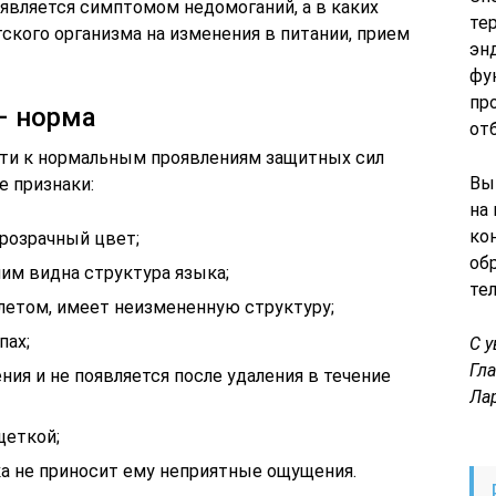
к является симптомом недомоганий, а в каких
те
ского организма на изменения в питании, прием
эн
фу
пр
– норма
от
сти к нормальным проявлениям защитных сил
Вы
е признаки:
на
ко
прозрачный цвет;
об
ним видна структура языка;
те
летом, имеет неизмененную структуру;
пах;
С 
Гл
ния и не появляется после удаления в течение
Ла
щеткой;
ка не приносит ему неприятные ощущения.