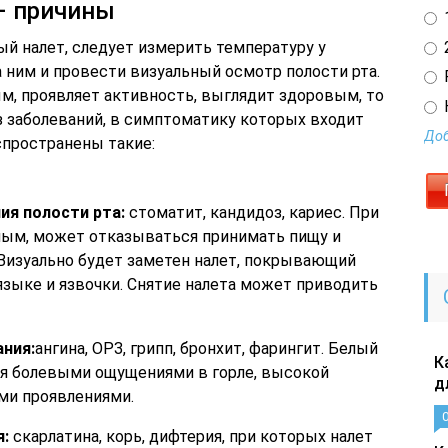
– причины
1
2
ый налет, следует измерить температуру у
 ним и провести визуальный осмотр полости рта.
м, проявляет активность, выглядит здоровым, то
з заболеваний, в симптоматику которых входит
Доб
аспространены такие:
ия полости рта:
стоматит, кандидоз, кариес. При
ным, может отказываться принимать пищу и
 Визуально будет заметен налет, покрывающий
 языке и язвочки. Снятие налета может приводить
ния:
ангина, ОРЗ, грипп, бронхит, фарингит. Белый
К
я болевыми ощущениями в горле, высокой
д
ми проявлениями.
:
скарлатина, корь, дифтерия, при которых налет