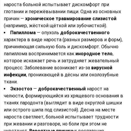
нароста больной испытывает дискомфорт при
глотании и пережёвывании пищи. Одна из основных
причин —
хроническое травмирование слизистой
(например, жёсткой щёткой или зубочисткой).
Папиллома
— опухоль
доброкачественного
характера в виде нароста (разных размеров и форм),
причиняющая сильную боль и дискомфорт. Обычно
папиллома воспринимается как
инородное тело
,
которое искажает речь и затрудняет жевательный
процесс. Заболевание возникает из-за
вирусной
инфекции
, проникающей в дёсны или околозубные
ткани.
Экзостоз
—
доброкачественный
нарост на
челюсти, формирующийся из хрящевого основания в
тканях пародонта (выглядит в виде округлой шишки
или острого шипа под слизистой). Десна на месте
нароста светлеет, больной испытывает трудности
при жевании и разговоре, но боли при этом не
чувствует.
Вероятные причины:
воспаление