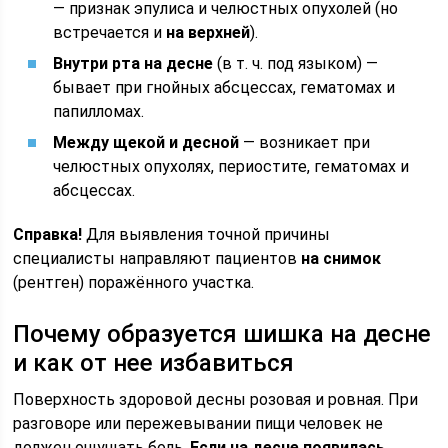
— признак эпулиса и челюстных опухолей (но
встречается и
на верхней
).
Внутри рта на десне
(в т. ч. под языком) —
бывает при гнойных абсцессах, гематомах и
папилломах.
Между щекой и десной
— возникает при
челюстных опухолях, периостите, гематомах и
абсцессах.
Справка!
Для выявления точной причины
специалисты направляют пациентов
на снимок
(рентген) поражённого участка.
Почему образуется шишка на десне
и как от нее избавиться
Поверхность здоровой десны розовая и ровная. При
разговоре или пережевывании пищи человек не
должен ощущать боль.
Если на десне появилась