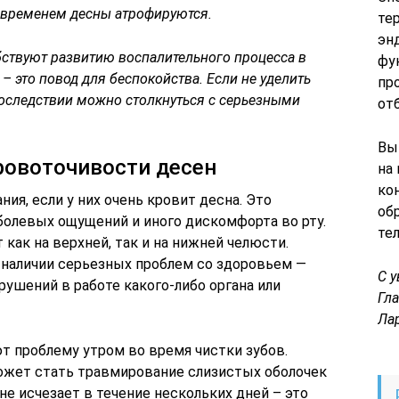
о временем десны атрофируются.
те
эн
ствуют развитию воспалительного процесса в
фу
 – это повод для беспокойства. Если не уделить
пр
оследствии можно столкнуться с серьезными
от
Вы
овоточивости десен
на
ко
ия, если у них очень кровит десна. Это
об
болевых ощущений и иного дискомфорта во рту.
те
ак на верхней, так и на нижней челюсти.
наличии серьезных проблем со здоровьем —
С 
рушений в работе какого-либо органа или
Гл
Ла
 проблему утром во время чистки зубов.
ожет стать травмирование слизистых оболочек
не исчезает в течение нескольких дней – это