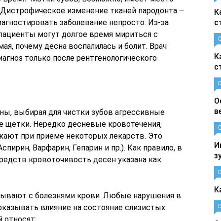
. Дистрофическое изменение тканей пародонта –
К
иагностировать заболевание непросто. Из-за
с
 пациенты могут долгое время мириться с
я, почему десна воспалилась и болит. Врач
К
агноз только после рентгенологического
с
О
в
ны, выбирая для чистки зубов агрессивные
е щетки. Нередко десневые кровотечения,
кают при приеме некоторых лекарств. Это
И
пирин, Варфарин, Гепарин и пр.). Как правило, в
з
редств кровоточивость десен указана как
К
зывают с болезнями крови. Любые нарушения в
казывать влияние на состояние слизистых
й относят: