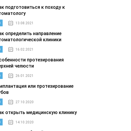
ак подготовиться к походу к
томатологу
0
13.08.2021
ак определить направление
томатологической клиники
0
16.02.2021
собенности протезирования
ерхней челюсти
0
26.01.2021
мплантация или протезирование
убов
0
27.10.2020
ак открыть медицинскую клинику
0
14.10.2020