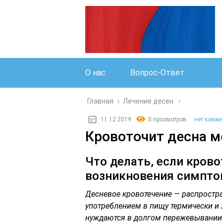
О нас
Вопрос-Ответ
Главная
›
Лечение десен
11.12.2019
5 просмотров
нет комм
Кровоточит десна м
Что делать, если кров
возникновения симпто
Десневое кровотечение — распростр
употреблением в пищу термически и 
нуждаются в долгом пережевывании.