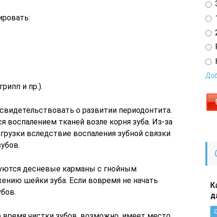
3
ировать:
1
2
Доб
рипп и пр.).
 свидетельствовать о развитии периодонтита.
я воспалением тканей возле корня зуба. Из-за
грузки вследствие воспаления зубной связки
убов.
уются десневые карманы с гнойным
ению шейки зуба. Если вовремя не начать
К
бов.
д
о время чистки зубов, возможно, имеет место