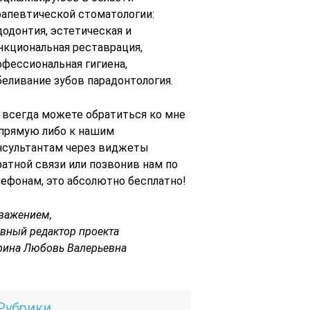
рапевтической стоматологии:
додонтия, эстетическая и
нкциональная реставрация,
офессиональная гигиена,
беливание зубов парадонтология.
 всегда можете обратиться ко мне
 прямую либо к нашим
нсультантам через виджеты
ратной связи или позвонив нам по
лефонам, это абсолютно бесплатно!
уважением,
авный редактор проекта
рина Любовь Валерьевна
Рубрики