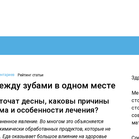
ентариев
Рейтинг статьи
Зд
ежду зубами в одном месте
Ме
оточат десны, каковы причины
ст
ст
ма и особенности лечения?
со
аненное явление. Во многом это объясняется
ма
химически обработанных продуктов, которые не
 Еда оказывает большое влияние на здоровье
Сп