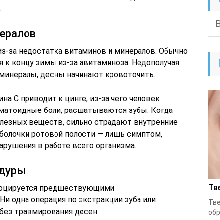
.
нералов
из-за недостатка витаминов и минералов. Обычно
к концу зимы из-за авитаминоза. Недополучая
 и минералы, десны начинают кровоточить.
а С приводит к цинге, из-за чего человек
матоидные боли, расшатываются зубы. Когда
полезных веществ, сильно страдают внутренние
болочки ротовой полости — лишь симптом,
арушения в работе всего организма.
едуры
Тв
овоцируется предшествующими
и одна операция по экстракции зуба или
Тве
без травмирования десен.
обр