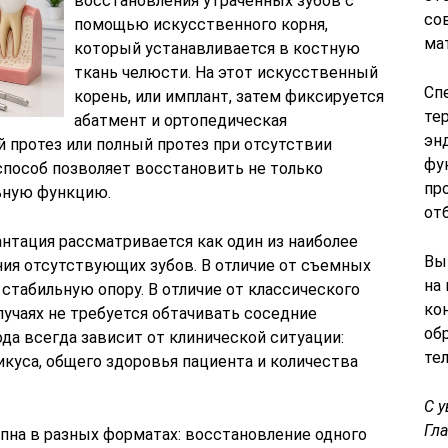
восстановления утраченных зубов с
со
помощью искусственного корня,
ма
который устанавливается в костную
ткань челюсти. На этот искусственный
Сп
корень, или имплант, затем фиксируется
те
абатмент и ортопедическая
эн
 протез или полный протез при отсутствии
фу
способ позволяет восстановить не только
пр
ьную функцию.
от
нтация рассматривается как один из наиболее
Вы
ия отсутствующих зубов. В отличие от съемных
на
стабильную опору. В отличие от классического
ко
лучаях не требуется обтачивать соседние
об
да всегда зависит от клинической ситуации:
те
рикуса, общего здоровья пациента и количества
С 
Гл
пна в разных форматах: восстановление одного