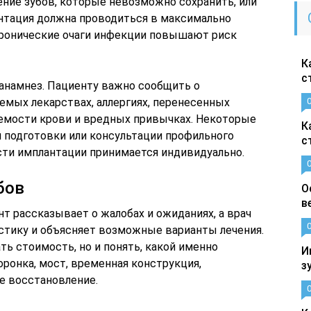
ение зубов, которые невозможно сохранить, или
нтация должна проводиться в максимально
 хронические очаги инфекции повышают риск
К
с
анамнез. Пациенту важно сообщить о
емых лекарствах, аллергиях, перенесенных
емости крови и вредных привычках. Некоторые
К
 подготовки или консультации профильного
с
ти имплантации принимается индивидуально.
бов
О
в
нт рассказывает о жалобах и ожиданиях, а врач
остику и объясняет возможные варианты лечения.
ть стоимость, но и понять, какой именно
И
оронка, мост, временная конструкция,
з
е восстановление.