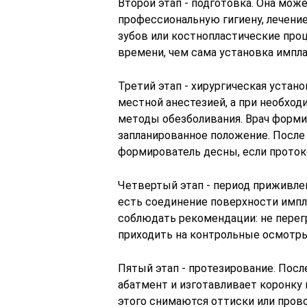
Второй этап - подготовка. Она мож
профессиональную гигиену, лечение
зубов или костнопластические про
времени, чем сама установка имплан
Третий этап - хирургическая устан
местной анестезией, а при необхо
методы обезболивания. Врач форми
запланированное положение. После
формирователь десны, если проток
Четвертый этап - период приживлен
есть соединение поверхности импл
соблюдать рекомендации: не перегр
приходить на контрольные осмотры
Пятый этап - протезирование. Посл
абатмент и изготавливает коронку
этого снимаются оттиски или пров