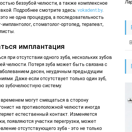
Ла
лностью беззубой челюсти, а также комплексное
овкой. Подробнее смотрите здесь:
vokadent.by
.
 это не одна процедура, а последовательность
г-имплантолог, стоматолог-ортопед, терапевт,
алисты.
аться имплантация
я при отсутствии одного зуба, нескольких зубов
ней челюсти. Потеря зуба может быть связана с
заболеванием десен, неудачным предыдущим
иями. Даже если отсутствует только один зуб,
сю зубочелюстную систему.
о временем могут смещаться в сторону
агонист на противоположной челюсти иногда
 теряет естественный контакт. Изменяется
ки, появляются участки перегрузки, может
вление отсутствующего зуба - это не только