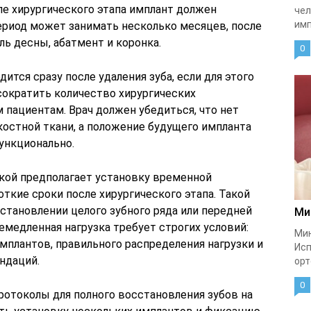
е хирургического этапа имплант должен
чел
имп
период может занимать несколько месяцев, после
ь десны, абатмент и коронка.
0
тся сразу после удаления зуба, если для этого
сократить количество хирургических
 пациентам. Врач должен убедиться, что нет
костной ткани, а положение будущего импланта
ункционально.
кой предполагает установку временной
ткие сроки после хирургического этапа. Такой
становлении целого зубного ряда или передней
Ми
немедленная нагрузка требует строгих условий:
Мин
мплантов, правильного распределения нагрузки и
Исп
ндаций.
орт
0
отоколы для полного восстановления зубов на