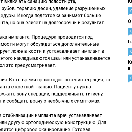
К
ет включать санацию полости рта,
 зубов, терапию десен, удаление разрушенных
цедуры. Иногда подготовка занимает больше
О
та, но она влияет на долгосрочный результат.
овка импланта. Процедура проводится под
Г
димости могут обсуждаться дополнительные
рует ложе в кости и устанавливает имплант в
 этого накладываются швы или устанавливается
К
ол это предусматривает.
в
ия. В это время происходит остеоинтеграция, то
анта с костной тканью. Пациенту нужно
ужать зону операции, поддерживать гигиену,
 и сообщать врачу о необычных симптомах.
е стабилизации импланта врач устанавливает
 или другую ортопедическую конструкцию. Для
одится цифровое сканирование. Готовая