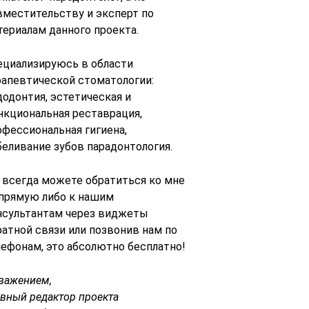
вместительству и эксперт по
териалам данного проекта.
ециализируюсь в области
рапевтической стоматологии:
додонтия, эстетическая и
нкциональная реставрация,
офессиональная гигиена,
беливание зубов парадонтология.
 всегда можете обратиться ко мне
 прямую либо к нашим
нсультантам через виджеты
ратной связи или позвонив нам по
лефонам, это абсолютно бесплатно!
уважением,
авный редактор проекта