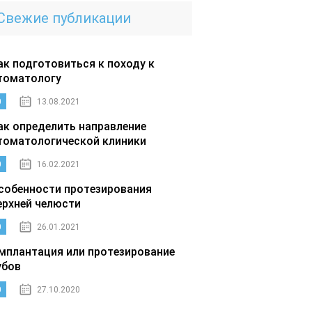
Свежие публикации
ак подготовиться к походу к
томатологу
0
13.08.2021
ак определить направление
томатологической клиники
0
16.02.2021
собенности протезирования
ерхней челюсти
0
26.01.2021
мплантация или протезирование
убов
0
27.10.2020