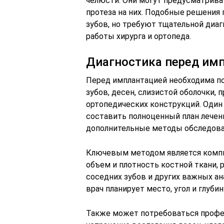
челюсти. Они могут предусматрива
протеза на них. Подобные решения 
зубов, но требуют тщательной диа
работы хирурга и ортопеда.
Диагностика перед им
Перед имплантацией необходима по
зубов, десен, слизистой оболочки,
ортопедических конструкций. Один
составить полноценный план лечен
дополнительные методы обследова
Ключевым методом является компь
объем и плотность костной ткани, 
соседних зубов и других важных ан
врач планирует место, угол и глуби
Также может потребоваться профес