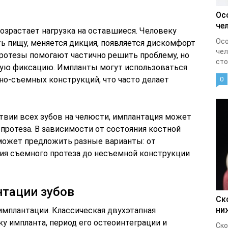
Ос
че
озрастает нагрузка на оставшиеся. Человеку
Осо
 пищу, меняется дикция, появляется дискомфорт
чел
протезы помогают частично решить проблему, но
сто
ную фиксацию. Импланты могут использоваться
но-съемных конструкций, что часто делает
0
ствии всех зубов на челюсти, имплантация может
протеза. В зависимости от состояния костной
может предложить разные варианты: от
ия съемного протеза до несъемной конструкции
тации зубов
Ск
ни
имплантации. Классическая двухэтапная
у импланта, период его остеоинтеграции и
Ско