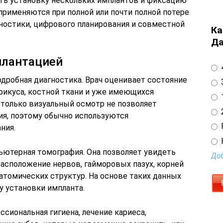
ть установку нескольких имплантов и фиксацию
применяются при полной или почти полной потере
гностики, цифрового планирования и совместной
Ка
Да
плантацией
4
дробная диагностика. Врач оценивает состояние
3
 прикуса, костной ткани и уже имеющихся
1
 только визуальный осмотр не позволяет
2
ия, поэтому обычно используются
ния.
ютерная томография. Она позволяет увидеть
Доб
расположение нервов, гайморовых пазух, корней
атомических структур. На основе таких данных
ну установки импланта.
сиональная гигиена, лечение кариеса,